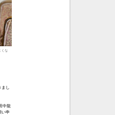
よくな
きまし
田中龍
願い申