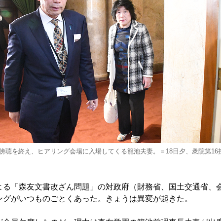
傍聴を終え、ヒアリング会場に入場してくる籠池夫妻。＝18日夕、衆院第16
る「森友文書改ざん問題」の対政府（財務省、国土交通省、
ングがいつものごとくあった。きょうは異変が起きた。