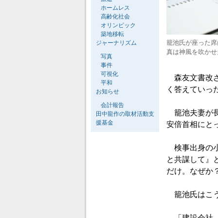
ホームレス
高齢化社会
オリンピック
築地移転
籠池氏が座った席
ジャーナリズム
真は神風を吹かせ
写真
事件
可視化
森友文書改ざ
平和
く答えていっ
お知らせ
会計報告
籠池夫妻が長
田中龍作の取材活動支
援基金
安倍首相にと
検事出身の小
と共謀して』
だけ。なぜか
籠池氏はこう
「建設会社（