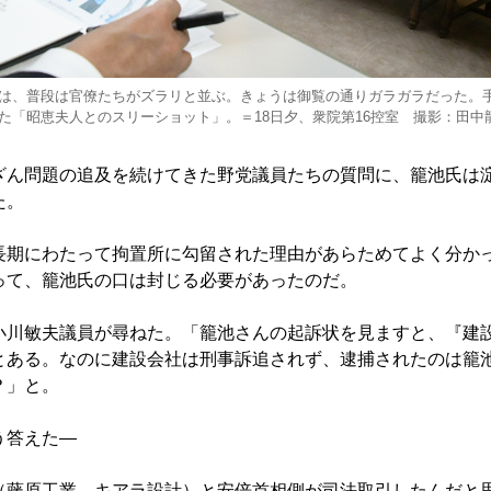
は、普段は官僚たちがズラリと並ぶ。きょうは御覧の通りガラガラだった。
た「昭恵夫人とのスリーショット」。＝18日夕、衆院第16控室 撮影：田中
ん問題の追及を続けてきた野党議員たちの質問に、籠池氏は
た。
期にわたって拘置所に勾留された理由があらためてよく分か
って、籠池氏の口は封じる必要があったのだ。
川敏夫議員が尋ねた。「籠池さんの起訴状を見ますと、『建
とある。なのに建設会社は刑事訴追されず、逮捕されたのは籠
？」と。
答えた―
藤原工業、キアラ設計）と安倍首相側が司法取引したんだと