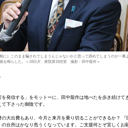
相に）このまま騙されてしまうんじゃないかと思って諦めてしまうのが一番
鐘を鳴らした。＝18日夕、衆院第16控室 撮影：田中龍作＝
～
実を発信する」をモットーに、田中龍作は地べたを歩き続けて
えて下さった御陰です。
材の大出費もあり、今月と来月を乗り切ることができるか？ 『
』の台所はかなり危うくなっています。ご支援何とぞ宜しくお