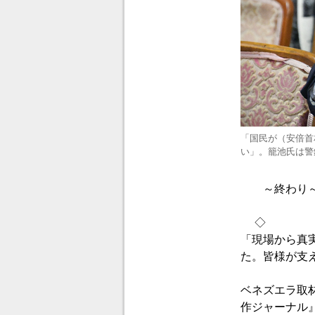
「国民が（安倍首
い」。籠池氏は警
～終わり
◇
「現場から真
た。皆様が支
ベネズエラ取
作ジャーナル