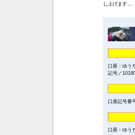
し上げます…
口座：ゆう
記号／1018
口座記号番号／0
口座：ゆう