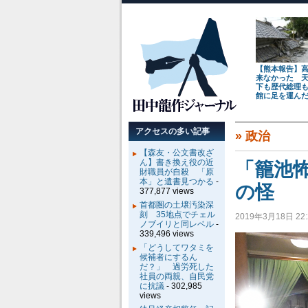
【熊本報告】
来なかった 
下も歴代総理
館に足を運ん
アクセスの多い記事
»
政治
【森友・公文書改ざ
ん】書き換え役の近
「籠池
財職員が自殺 「原
本」と遺書見つかる
-
の怪
377,877 views
首都圏の土壌汚染深
刻 35地点でチェル
2019年3月18日 22:
ノブイリと同レベル
-
339,496 views
「どうしてワタミを
候補者にするん
だ？」 過労死した
社員の両親、自民党
に抗議
- 302,985
views