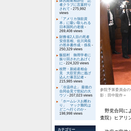
鉢呂経産相辞任 記
者クラブに言葉狩り
されて
- 275,992
views
「アメリカ強欲資
本」に吸い取られる
日本国民の老後
-
269,408 views
財務省2人目の死者
安倍首相、佐川局長
の答弁書作成・係長
-
250,329 views
飯舘村 御用学者に
振り回されたあげく
に
- 224,320 views
枝野・新経産相会
見 大臣官房に逃げ
込んだ暴言記者
-
215,985 views
「冷温停止」 最後の
参院予算委員会の
合同会見で世紀の大
影：田中龍作＝
ウソ
- 207,023 views
「ホームレスお断わ
り」 マック難民は
どこへ行くのか
-
野党合同によ
198,998 views
査院）ヒアリ
カテゴリー