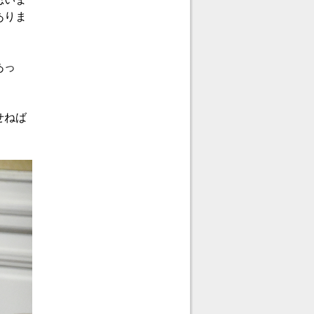
ありま
あっ
せねば