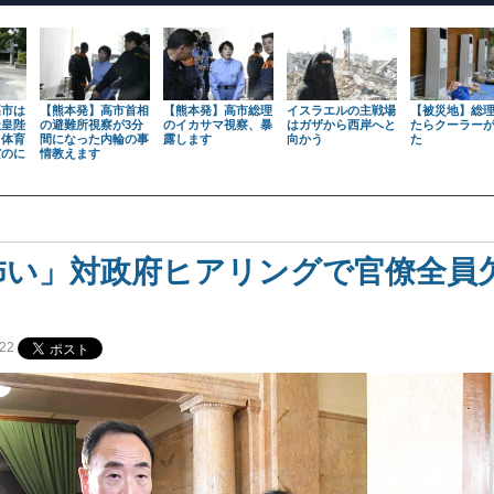
高市は
【熊本発】高市首相
【熊本発】高市総理
イスラエルの主戦場
【被災地】総
天皇陛
の避難所視察が3分
のイカサマ視察、暴
はガザから西岸へと
たらクーラー
も体育
間になった内輪の事
露します
向かう
た
だのに
情教えます
怖い」対政府ヒアリングで官僚全員
22