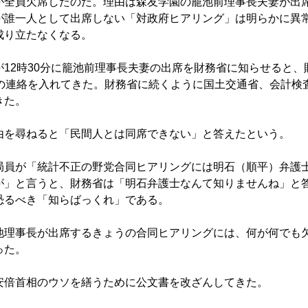
全員欠席したのだ。理由は森友学園の籠池前理事長夫妻が出
が誰一人として出席しない「対政府ヒアリング」は明らかに異
成り立たなくなる。
12時30分に籠池前理事長夫妻の出席を財務省に知らせると、
席の連絡を入れてきた。財務省に続くように国土交通省、会計検
きた。
を尋ねると「民間人とは同席できない」と答えたという。
員が「統計不正の野党合同ヒアリングには明石（順平）弁護
が」と言うと、財務省は「明石弁護士なんて知りませんね」と
恐るべき「知らばっくれ」である。
理事長が出席するきょうの合同ヒアリングには、何が何でも
った。
倍首相のウソを繕うために公文書を改ざんしてきた。