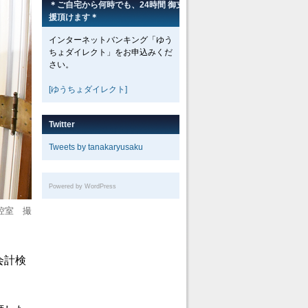
＊ご自宅から何時でも、24時間 御支
援頂けます＊
インターネットバンキング「ゆう
ちょダイレクト」をお申込みくだ
さい。
[ゆうちょダイレクト]
Twitter
Tweets by tanakaryusaku
Powered by WordPress
控室 撮
会計検