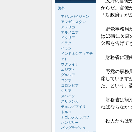
政府の官僚が
からだ。官僚
海外
「対政府」が
アゼルバイジャン
アフガニスタン
アメリカ
野党事務局が
アルメニア
は13時に欠
イタリア
欠席を告げて
イラク
イラン
インドネシア（アチ
財務省に理由
ェ）
ウクライナ
エジプト
野党の事務局
グルジア
席しています
コソボ
た、という。
コロンビア
シリア
スペイン
財務省は籠池
スリランカ
ねばならなか
チェルノブイリ
トルコ
ナゴルノカラバフ
役人たちは安
ハンガリー
バングラデシュ