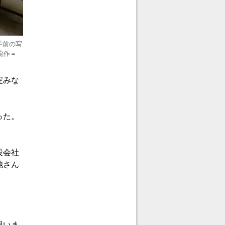
手前の写
龍作＝
淀みな
った。
設会社
池さん
思いま