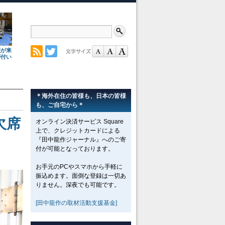
理が来
が付い
＊海外在住の皆様も、日本の皆様
も、ご自宅から＊
欠席
オンライン決済サービス Square
上で、クレジットカードによる
『田中龍作ジャーナル』へのご寄
付が可能となっております。
お手元のPCやスマホから手軽に
振込めます。面倒な登録は一切あ
りません。深夜でも可能です。
[田中龍作の取材活動支援基金]