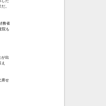
席した
常だ。
財務省
査院も
士が出
答え
欠席せ