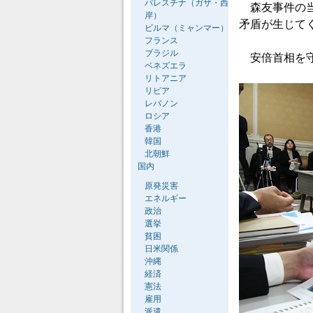
パレスチナ（ガザ・西
森友事件の当
岸）
矛盾が生じて
ビルマ（ミャンマー）
フランス
ブラジル
安倍首相を守
ベネズエラ
リトアニア
リビア
レバノン
ロシア
香港
韓国
北朝鮮
国内
原発災害
エネルギー
政治
選挙
貧困
日米関係
沖縄
経済
憲法
雇用
派遣