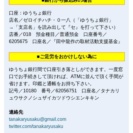
■銀行から振込みの場合
口座：ゆうちょ銀行
店名／ゼロイチハチ・０一八（「ゆうちょ銀行」
→「支店名」を読み出して『セ』を打って下さい）
店番／018 預金種目／普通預金 口座番号／
6205675 口座名／『田中龍作の取材活動支援基金』
■ご足労をおかけしない為に
ゆうちょ銀行間で口座引き落としができます。一度窓
口でお手続きして頂ければ、ATMに並んで頂く手間が
省けます。印鑑と通帳をお持ち下さい。
記号／10180 番号／62056751 口座名／タナカリ
ュウサクノシュザイカツドウシエンキキン
連絡先
tanakaryusaku@gmail.com
twitter.com/tanakaryusaku