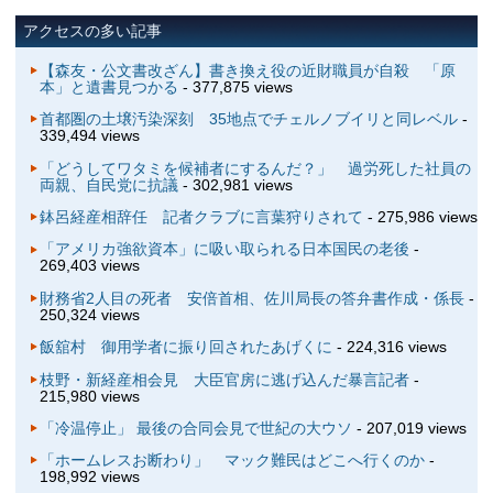
アクセスの多い記事
【森友・公文書改ざん】書き換え役の近財職員が自殺 「原
本」と遺書見つかる
- 377,875 views
首都圏の土壌汚染深刻 35地点でチェルノブイリと同レベル
-
339,494 views
「どうしてワタミを候補者にするんだ？」 過労死した社員の
両親、自民党に抗議
- 302,981 views
鉢呂経産相辞任 記者クラブに言葉狩りされて
- 275,986 views
「アメリカ強欲資本」に吸い取られる日本国民の老後
-
269,403 views
財務省2人目の死者 安倍首相、佐川局長の答弁書作成・係長
-
250,324 views
飯舘村 御用学者に振り回されたあげくに
- 224,316 views
枝野・新経産相会見 大臣官房に逃げ込んだ暴言記者
-
215,980 views
「冷温停止」 最後の合同会見で世紀の大ウソ
- 207,019 views
「ホームレスお断わり」 マック難民はどこへ行くのか
-
198,992 views