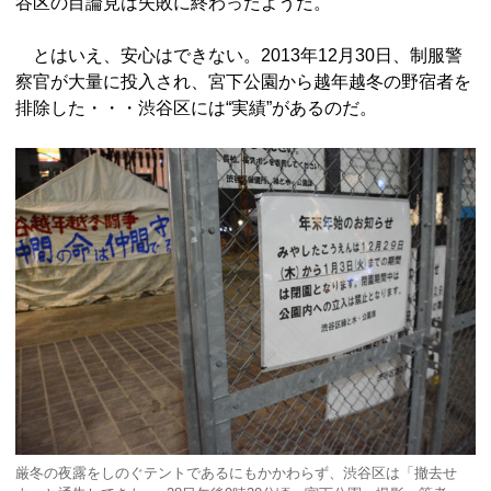
谷区の目論見は失敗に終わったようだ。
とはいえ、安心はできない。2013年12月30日、制服警
察官が大量に投入され、宮下公園から越年越冬の野宿者を
排除した・・・渋谷区には“実績”があるのだ。
厳冬の夜露をしのぐテントであるにもかかわらず、渋谷区は「撤去せ