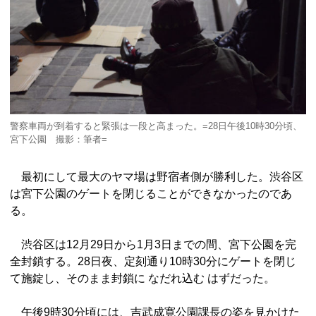
警察車両が到着すると緊張は一段と高まった。=28日午後10時30分頃、
宮下公園 撮影：筆者=
最初にして最大のヤマ場は野宿者側が勝利した。渋谷区
は宮下公園のゲートを閉じることができなかったのであ
る。
渋谷区は12月29日から1月3日までの間、宮下公園を完
全封鎖する。28日夜、定刻通り10時30分にゲートを閉じ
て施錠し、そのまま封鎖に なだれ込む はずだった。
午後9時30分頃には、吉武成寛公園課長の姿を見かけた