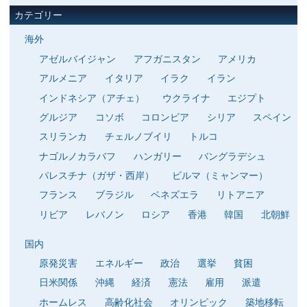
カテゴリー
海外
アゼルバイジャン
アフガニスタン
アメリカ
アルメニア
イタリア
イラク
イラン
インドネシア（アチェ）
ウクライナ
エジプト
グルジア
コソボ
コロンビア
シリア
スペイン
スリランカ
チェルノブイリ
トルコ
ナゴルノカラバフ
ハンガリー
バングラデシュ
パレスチナ（ガザ・西岸）
ビルマ（ミャンマー）
フランス
ブラジル
ベネズエラ
リトアニア
リビア
レバノン
ロシア
香港
韓国
北朝鮮
国内
原発災害
エネルギー
政治
選挙
貧困
日米関係
沖縄
経済
憲法
雇用
派遣
ホームレス
高齢化社会
オリンピック
築地移転