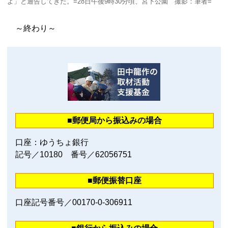
よ」と通告してきた。=28日午後9時30分頃、宮下公園 撮影：筆者=
～終わり～
■郵便局から振込みの場合
口座：ゆうちょ銀行
記号／10180 番号／62056751
■郵便振替口座
口座記号番号／00170‐0‐306911