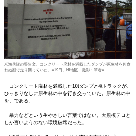
米海兵隊の警告文。コンクリート廃材を満載したダンプが原生林を何食
わぬ顔で走り回っていた。=19日、NI地区 撮影：筆者=
コンクリート廃材を満載した10tダンプと4tトラックが、
ひっきりなしに原生林の中を行き交っていた。原生林の中
を、である。
暴力などという生やさしい言葉ではない。大規模テロと
しか言いようのない環境破壊だった。