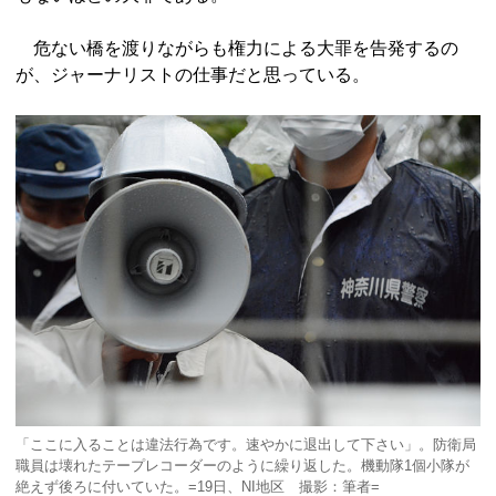
危ない橋を渡りながらも権力による大罪を告発するの
が、ジャーナリストの仕事だと思っている。
「ここに入ることは違法行為です。速やかに退出して下さい」。防衛局
職員は壊れたテープレコーダーのように繰り返した。機動隊1個小隊が
絶えず後ろに付いていた。=19日、NI地区 撮影：筆者=