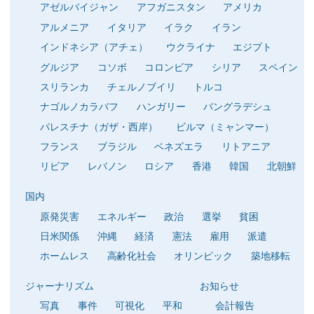
アゼルバイジャン
アフガニスタン
アメリカ
アルメニア
イタリア
イラク
イラン
インドネシア（アチェ）
ウクライナ
エジプト
グルジア
コソボ
コロンビア
シリア
スペイン
スリランカ
チェルノブイリ
トルコ
ナゴルノカラバフ
ハンガリー
バングラデシュ
パレスチナ（ガザ・西岸）
ビルマ（ミャンマー）
フランス
ブラジル
ベネズエラ
リトアニア
リビア
レバノン
ロシア
香港
韓国
北朝鮮
国内
原発災害
エネルギー
政治
選挙
貧困
日米関係
沖縄
経済
憲法
雇用
派遣
ホームレス
高齢化社会
オリンピック
築地移転
ジャーナリズム
お知らせ
写真
事件
可視化
平和
会計報告