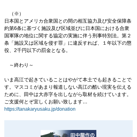
（※）
日本国とアメリカ合衆国との間の相互協力及び安全保障条
約第6条に基づく施設及び区域並びに日本国における合衆
国軍隊の地位に関する協定の実施に伴う刑事特別法。第２
条「施設又は区域を侵す罪」に違反すれば、１年以下の懲
役、2千円以下の罰金となる。
～終わり～
いま高江で起きていることはやがて本土でも起きることで
す。マスコミがあまり報道しない高江の酷い現実を伝える
ために、田中は大赤字を出しながら取材を続けています。
ご支援何とぞ宜しくお願い致します…
https://tanakaryusaku.jp/donation