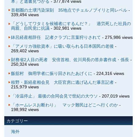
本」と遺書見つかる
- 377,874 views
首都圏の土壌汚染深刻 35地点でチェルノブイリと同レベル
-
339,494 views
「どうしてワタミを候補者にするんだ？」 過労死した社員の
両親、自民党に抗議
- 302,981 views
鉢呂経産相辞任 記者クラブに言葉狩りされて
- 275,986 views
「アメリカ強欲資本」に吸い取られる日本国民の老後
-
269,402 views
財務省2人目の死者 安倍首相、佐川局長の答弁書作成・係長
-
250,324 views
飯舘村 御用学者に振り回されたあげくに
- 224,316 views
枝野・新経産相会見 大臣官房に逃げ込んだ暴言記者
-
215,979 views
「冷温停止」 最後の合同会見で世紀の大ウソ
- 207,019 views
「ホームレスお断わり」 マック難民はどこへ行くのか
-
198,992 views
カテゴリー
海外