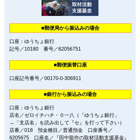
■郵便局から振込みの場合
口座：ゆうちょ銀行
記号／10180 番号／62056751
■郵便振替口座
口座記号番号／00170‐0‐306911
■銀行から振込みの場合
口座：ゆうちょ銀行
店名／ゼロイチハチ・０一八（「ゆうちょ銀行」
→「支店名」を読み出して『セ』を打って下さい）
店番／018 預金種目／普通預金 口座番号／
6205675 口座名／『田中龍作の取材活動支援基金』