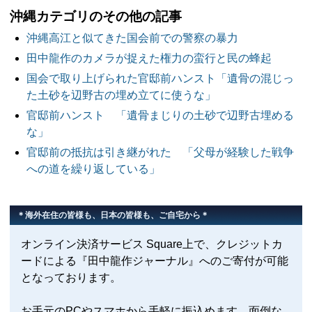
沖縄カテゴリのその他の記事
沖縄高江と似てきた国会前での警察の暴力
田中龍作のカメラが捉えた権力の蛮行と民の蜂起
国会で取り上げられた官邸前ハンスト「遺骨の混じっ
た土砂を辺野古の埋め立てに使うな」
官邸前ハンスト 「遺骨まじりの土砂で辺野古埋める
な」
官邸前の抵抗は引き継がれた 「父母が経験した戦争
への道を繰り返している」
＊海外在住の皆様も、日本の皆様も、ご自宅から＊
オンライン決済サービス Square上で、クレジットカ
ードによる『田中龍作ジャーナル』へのご寄付が可能
となっております。
お手元のPCやスマホから手軽に振込めます。面倒な