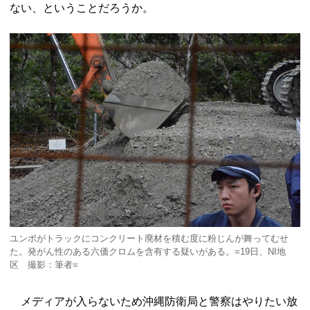
ない、ということだろうか。
ユンボがトラックにコンクリート廃材を積む度に粉じんが舞ってむせ
た。発がん性のある六価クロムを含有する疑いがある。=19日、NI地
区 撮影：筆者=
メディアが入らないため沖縄防衛局と警察はやりたい放