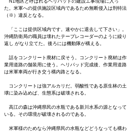
N1地区と呼ばれるヘリパッドの建設工事現場に入っ
た。米軍への提供施設区域内であるため無断侵入は刑特法
（※）違反となる。
「ここは提供区域内です。速やかに退去して下さい」。
沖縄防衛局の職員は壊れたテープレコーダーのように繰り
返し がなり立てた。後ろには機動隊が構える。
話をコンクリート廃材に戻そう。コンクリート廃材は作
業用道路の舗装用に使う。ヘリパッド完成後、作業用道路
は米軍車両が行き交う構内路となる。
コンクリートは強アルカリだ。弱酸性である原生林の土
壌に染み込めば、生態系は破壊される。
高江の森は沖縄県民の水瓶である新川水系の源となって
いる。その環境が破壊されるのである。
米軍様のためなら沖縄県民の水瓶などどうなっても構わ