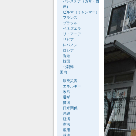
パレスチナ（ガザ・西
岸）
ビルマ（ミャンマー）
フランス
ブラジル
ベネズエラ
リトアニア
リビア
レバノン
ロシア
香港
韓国
北朝鮮
国内
原発災害
エネルギー
政治
選挙
貧困
日米関係
沖縄
経済
憲法
雇用
派遣