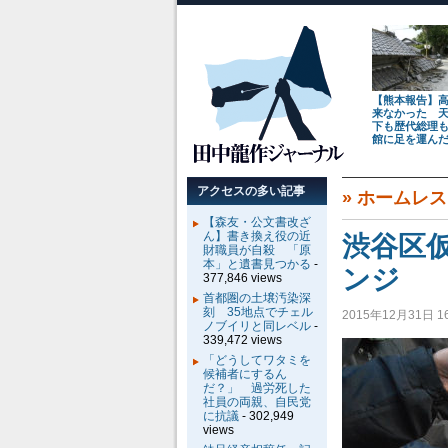
【熊本報告】
来なかった 
下も歴代総理
館に足を運ん
アクセスの多い記事
»
ホームレス
【森友・公文書改ざ
ん】書き換え役の近
渋谷区
財職員が自殺 「原
本」と遺書見つかる
-
ンジ
377,846 views
首都圏の土壌汚染深
刻 35地点でチェル
2015年12月31日 16
ノブイリと同レベル
-
339,472 views
「どうしてワタミを
候補者にするん
だ？」 過労死した
社員の両親、自民党
に抗議
- 302,949
views