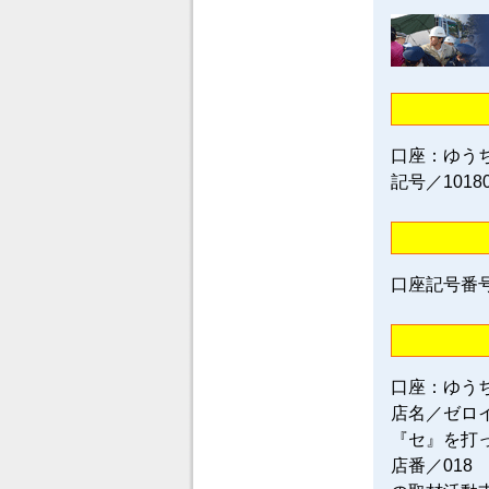
口座：ゆう
記号／1018
口座記号番号／0
口座：ゆう
店名／ゼロ
『セ』を打
店番／018