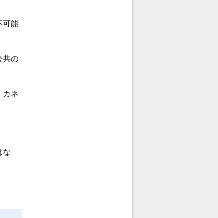
不可能
。
公共の
。カネ
はな