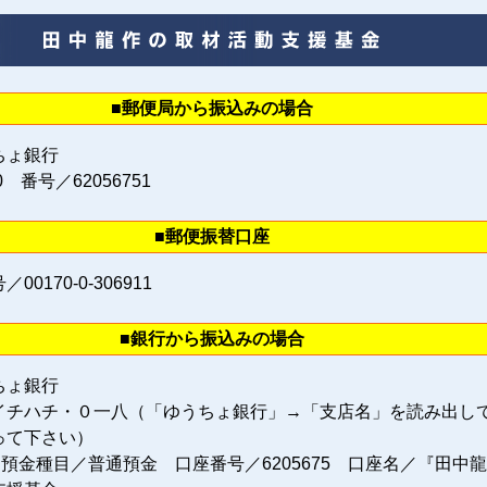
■郵便局から振込みの場合
ちょ銀行
0 番号／62056751
■郵便振替口座
0170‐0‐306911
■銀行から振込みの場合
ちょ銀行
イチハチ・０一八（「ゆうちょ銀行」→「支店名」を読み出し
って下さい）
 預金種目／普通預金 口座番号／6205675 口座名／『田中