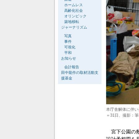
ホームレス
高齢化社会
オリンピック
築地移転
ジャーナリズム
写真
事件
可視化
平和
お知らせ
会計報告
田中龍作の取材活動支
援基金
本庁舎解体に伴い
＝31日、撮影：
宮下公園の敷