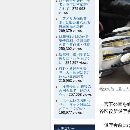
鉢呂経産相辞任 記
者クラブに言葉狩り
されて
- 275,963
views
「アメリカ強欲資
本」に吸い取られる
日本国民の老後
-
269,379 views
財務省2人目の死者
安倍首相、佐川局長
の答弁書作成・係長
-
250,302 views
飯舘村 御用学者に
振り回されたあげく
に
- 224,297 views
枝野・新経産相会
見 大臣官房に逃げ
込んだ暴言記者
-
215,963 views
「冷温停止」 最後の
雑炊の他に差し入
合同会見で世紀の大
ウソ
- 207,008 views
「ホームレスお断わ
宮下公園を締
り」 マック難民は
どこへ行くのか
-
谷区役所仮庁
198,977 views
仮庁舎前には
カテゴリー