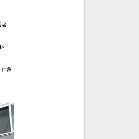
援者
谷区
しに象