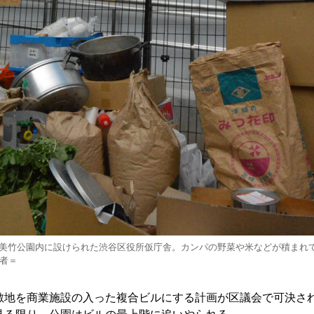
美竹公園内に設けられた渋谷区役所仮庁舎。カンパの野菜や米などが積まれ
筆者＝
地を商業施設の入った複合ビルにする計画が区議会で可決さ