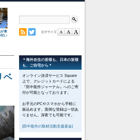
理が来
が付い
＊海外在住の皆様も、日本の皆様
も、ご自宅から＊
リベ
オンライン決済サービス Square
上で、クレジットカードによる
『田中龍作ジャーナル』へのご寄
付が可能となっております。
お手元のPCやスマホから手軽に
振込めます。面倒な登録は一切あ
りません。深夜でも可能です。
[田中龍作の取材活動支援基金]