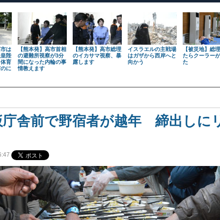
高市は
【熊本発】高市首相
【熊本発】高市総理
イスラエルの主戦場
【被災地】総
天皇陛
の避難所視察が3分
のイカサマ視察、暴
はガザから西岸へと
たらクーラー
も体育
間になった内輪の事
露します
向かう
た
だのに
情教えます
仮庁舎前で野宿者が越年 締出しに
:47