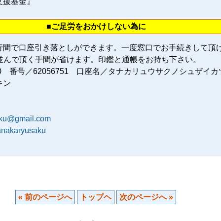
支援基金』
■ご足労をおかけしない為に
行間で口座引き落としができます。一度窓口でお手続きして頂
に並んで頂く手間が省けます。印鑑と通帳をお持ち下さい。
80 番号／62056751 口座名／タナカリュウサクノシュザイカ
キン
aku@gmail.com
tanakaryusaku
« 前のページへ
トップヘ
次のページへ »