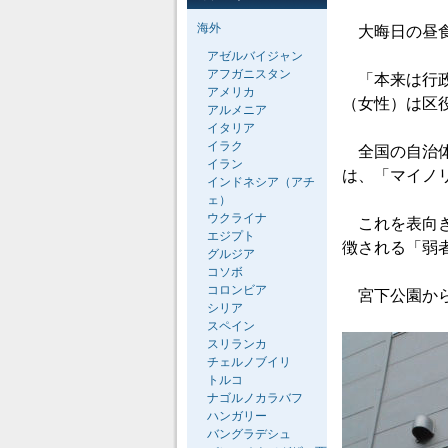
海外
大晦日の昼食
アゼルバイジャン
アフガニスタン
「本来は行政
アメリカ
（女性）は区
アルメニア
イタリア
イラク
全国の自治体
イラン
は、「マイノ
インドネシア（アチ
ェ）
ウクライナ
これを表向き
エジプト
徴される「弱
グルジア
コソボ
コロンビア
宮下公園から
シリア
スペイン
スリランカ
チェルノブイリ
トルコ
ナゴルノカラバフ
ハンガリー
バングラデシュ