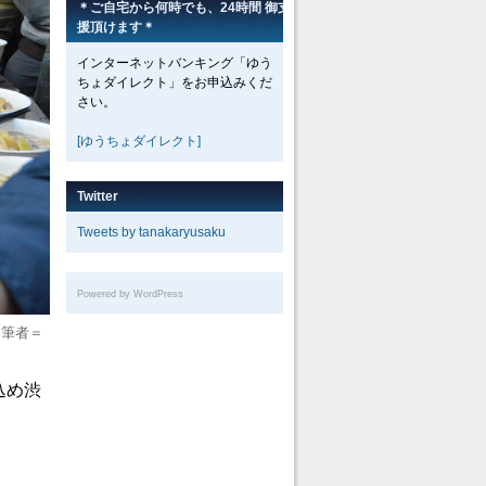
＊ご自宅から何時でも、24時間 御支
援頂けます＊
インターネットバンキング「ゆう
ちょダイレクト」をお申込みくだ
さい。
[ゆうちょダイレクト]
Twitter
Tweets by tanakaryusaku
Powered by WordPress
：筆者＝
込め渋