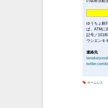
の取材活動
ゆうちょ銀
ば、ATM
記号／101
ウシエンキ
連絡先
tanakaryus
twitter.com/
ホームレス