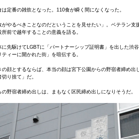
は定番の雑炊となった。110食が瞬く間になくなった。
がやるべきことなのだということを見せたい」。ベテラン支
役所前で越年することの意義を語る。
に先駆けてLGBTに「パートナーシップ証明書」を出した渋
リティーに開かれた街」を喧伝する。
の顔とするならば、本当の顔は宮下公園からの野宿者締め出
者切り捨て」だ。
の野宿者締め出しは、まもなく区民締め出しになりそうだ。