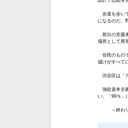
設計予想図を
歩道を歩いて
になるのだ。
前出の支援者
場所として異
住民のもので
儲けがすべて
渋谷区は「ア
強欲資本主義
い。「99％
～終わり