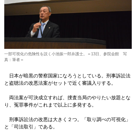
一部可視化の危険性を説く小池振一郎弁護士。＝13日、参院会館 写
真：筆者＝
日本が暗黒の警察国家になろうとしている。刑事訴訟法
と盗聴法の改悪法案がセットで近く審議入りする。
両法案が可決成立すれば、捜査当局のやりたい放題とな
り、冤罪事件がこれまで以上に多発する。
刑事訴訟法の改悪は大きく２つ。「取り調べの可視化」
と「司法取引」である。