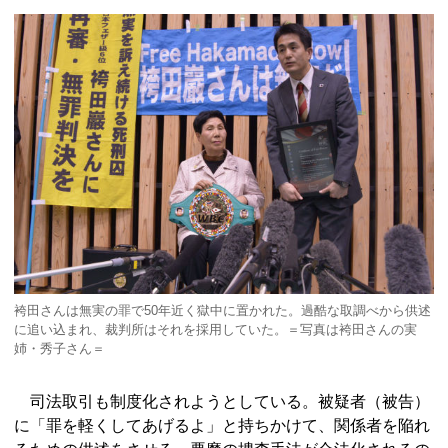
袴田さんは無実の罪で50年近く獄中に置かれた。過酷な取調べから供述
に追い込まれ、裁判所はそれを採用していた。＝写真は袴田さんの実
姉・秀子さん＝
司法取引も制度化されようとしている。被疑者（被告）
に「罪を軽くしてあげるよ」と持ちかけて、関係者を陥れ