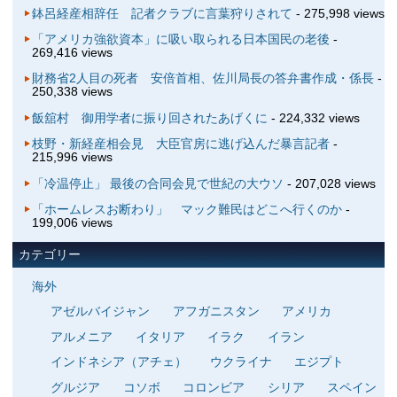
鉢呂経産相辞任 記者クラブに言葉狩りされて
- 275,998 views
「アメリカ強欲資本」に吸い取られる日本国民の老後
-
269,416 views
財務省2人目の死者 安倍首相、佐川局長の答弁書作成・係長
-
250,338 views
飯舘村 御用学者に振り回されたあげくに
- 224,332 views
枝野・新経産相会見 大臣官房に逃げ込んだ暴言記者
-
215,996 views
「冷温停止」 最後の合同会見で世紀の大ウソ
- 207,028 views
「ホームレスお断わり」 マック難民はどこへ行くのか
-
199,006 views
カテゴリー
海外
アゼルバイジャン
アフガニスタン
アメリカ
アルメニア
イタリア
イラク
イラン
インドネシア（アチェ）
ウクライナ
エジプト
グルジア
コソボ
コロンビア
シリア
スペイン