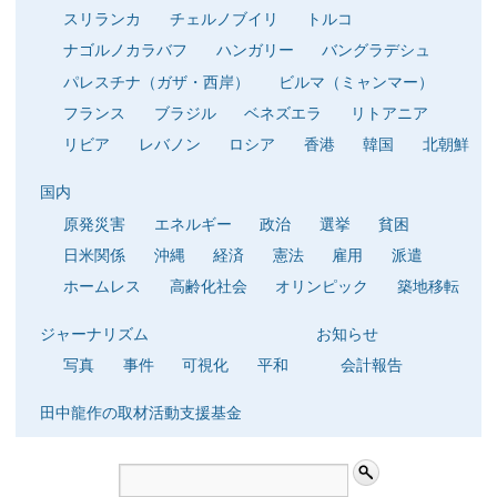
スリランカ
チェルノブイリ
トルコ
ナゴルノカラバフ
ハンガリー
バングラデシュ
パレスチナ（ガザ・西岸）
ビルマ（ミャンマー）
フランス
ブラジル
ベネズエラ
リトアニア
リビア
レバノン
ロシア
香港
韓国
北朝鮮
国内
原発災害
エネルギー
政治
選挙
貧困
日米関係
沖縄
経済
憲法
雇用
派遣
ホームレス
高齢化社会
オリンピック
築地移転
ジャーナリズム
お知らせ
写真
事件
可視化
平和
会計報告
田中龍作の取材活動支援基金