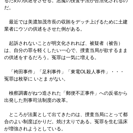
るための供述をさせる。悪魔の捜査手法が合法化されるの
だ。
最近では美濃加茂市長の収賄をデッチ上げるために土建
業者にウソの供述をさせた例がある。
起訴されないことが明文化されれば、被疑者（被告）
は、自分の罪を軽くしたい一心で、捜査当局が欲するまま
の供述をするだろう。冤罪は一気に増える。
「袴田事件」「足利事件」「東電OL殺人事件」・・・
冤罪は枚挙に いとま がない。
検察調書がねつ造された「郵便不正事件」への反省から
出発した刑事司法制度の改革。
ところが法案として出てきたのは、捜査当局にとって都
合のよい制度ばかりだ。焼け太りである。冤罪を生む温床
が増強されようとしている。