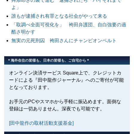
舛添叩きの裏で進む 逮捕されたら「ハイそれまで
よ」
誰もが逮捕され有罪となる社会がやって来る
「取調べ全面可視化を」 袴田弁護団、自白強要の過
酷さ明かす
無実の元死刑囚 袴田さんにチャンピオンベルト
＊海外在住の皆様も、日本の皆様も、ご自宅から＊
オンライン決済サービス Square上で、クレジットカ
ードによる『田中龍作ジャーナル』へのご寄付が可能
となっております。
お手元のPCやスマホから手軽に振込めます。面倒な
登録は一切ありません。深夜でも可能です。
[田中龍作の取材活動支援基金]