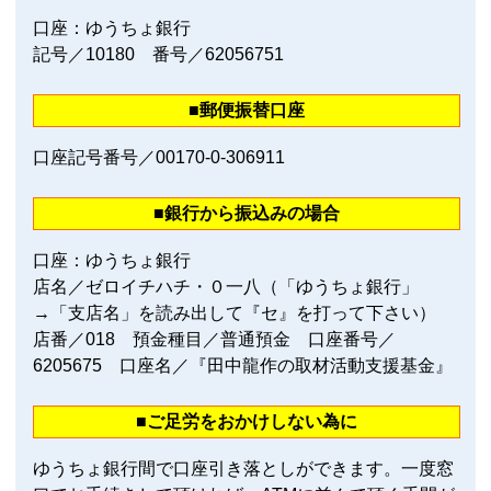
口座：ゆうちょ銀行
記号／10180 番号／62056751
■郵便振替口座
口座記号番号／00170‐0‐306911
■銀行から振込みの場合
口座：ゆうちょ銀行
店名／ゼロイチハチ・０一八（「ゆうちょ銀行」
→「支店名」を読み出して『セ』を打って下さい）
店番／018 預金種目／普通預金 口座番号／
6205675 口座名／『田中龍作の取材活動支援基金』
■ご足労をおかけしない為に
ゆうちょ銀行間で口座引き落としができます。一度窓