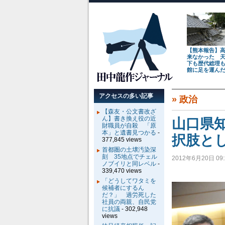
【熊本報告】
来なかった 
下も歴代総理
館に足を運ん
アクセスの多い記事
»
政治
【森友・公文書改ざ
ん】書き換え役の近
山口県
財職員が自殺 「原
本」と遺書見つかる
-
択肢と
377,845 views
首都圏の土壌汚染深
刻 35地点でチェル
2012年6月20日 09:
ノブイリと同レベル
-
339,470 views
「どうしてワタミを
候補者にするん
だ？」 過労死した
社員の両親、自民党
に抗議
- 302,948
views