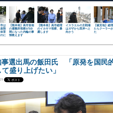
高市は
【熊本発】高市首相
【熊本発】高市総理
イスラエルの主戦場
【被災地】総
天皇陛
の避難所視察が3分
のイカサマ視察、暴
はガザから西岸へと
たらクーラー
も体育
間になった内輪の事
露します
向かう
た
だのに
情教えます
知事選出馬の飯田氏 「原発を国民
して盛り上げたい」
29