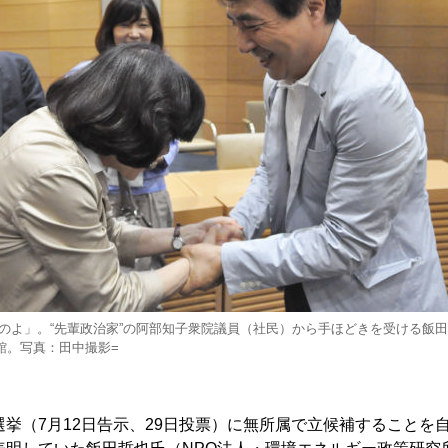
のよ」。“先輩政治家”の阿部知子衆院議員（社民）から手ほどきを受ける飯
会館。写真：田中撮影=
挙（7月12日告示、29日投票）に無所属で立候補することを