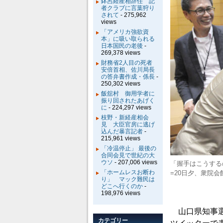
鉢呂経産相辞任 記
者クラブに言葉狩り
されて
- 275,962
views
「アメリカ強欲資
本」に吸い取られる
日本国民の老後
-
269,378 views
財務省2人目の死者
安倍首相、佐川局長
の答弁書作成・係長
-
250,302 views
飯舘村 御用学者に
振り回されたあげく
に
- 224,297 views
枝野・新経産相会
見 大臣官房に逃げ
込んだ暴言記者
-
215,961 views
「冷温停止」 最後の
合同会見で世紀の大
ウソ
- 207,006 views
「握手はこうする
「ホームレスお断わ
=20日夕、衆院
り」 マック難民は
どこへ行くのか
-
198,976 views
山口県知事選
カテゴリー