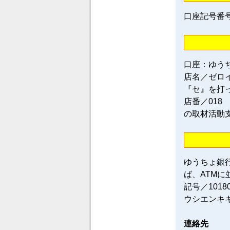
口座記号番号／0
口座：ゆう
店名／ゼロ
『セ』を打
店番／018
の取材活動
ゆうちょ銀
ば、ATM
記号／101
ウシエンキ
連絡先