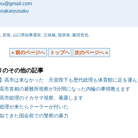
aku@gmail.com
tanakaryusaku
,
原発
,
山口県知事選挙
,
立候補
,
脱原発
,
飯田哲也
.
« 前のページへ
トップヘ
次のページへ »
リのその他の記事
】高市は来なかった 天皇陛下も歴代総理も体育館に足を運ん
高市首相の避難所視察が3分間になった内輪の事情教えます
高市総理のイカサマ視察、暴露します
総理が来たらクーラーが付いた
似てきた国会前での警察の暴力