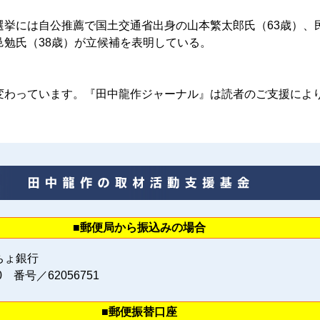
挙には自公推薦で国土交通省出身の山本繁太郎氏（63歳）、
邑勉氏（38歳）が立候補を表明している。
変わっています。『田中龍作ジャーナル』は読者のご支援によ
。
■郵便局から振込みの場合
ちょ銀行
0 番号／62056751
■郵便振替口座