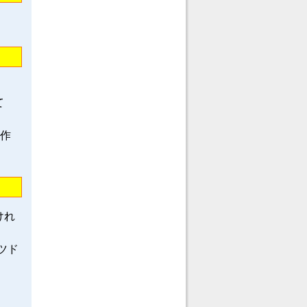
て
龍作
けれ
ツド