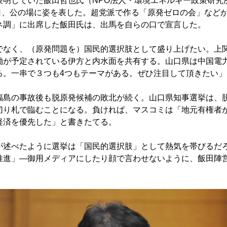
表明していた飯田哲也氏（NPO法人・環境エネルギー政策研究
9日、公の場に姿を表した。超党派で作る「原発ゼロの会」など
ネ調」に出席した飯田氏は、出馬を自らの口で宣言した。
なく、（原発問題を）国民的選択肢として盛り上げたい。上
働が予定されている伊方と内水面を共有する。山口県は中国電
る。一串で３つも4つもテーマがある。ぜひ注目して頂きたい」
島の事故後も脱原発候補の敗北が続く。山口県知事選挙は、
切り札で臨むことになる。負ければ、マスコミは「地元有権者
経済を優先した」と書きたてる。
述べたように選挙は「国民的選択肢」として熱気を帯びるだ
推進」―御用メディアにしたり顔で言わせないように、飯田陣
。