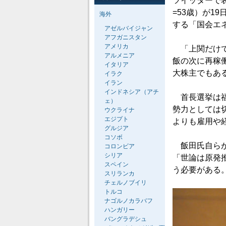
ツイッターで
=53歳）が1
海外
する「国会エ
アゼルバイジャン
アフガニスタン
アメリカ
「上関だけで
アルメニア
飯の次に再稼
イタリア
大株主でもあ
イラク
イラン
インドネシア（アチ
首長選挙は福
ェ）
勢力としては
ウクライナ
エジプト
よりも雇用や
グルジア
コソボ
飯田氏自らが
コロンビア
シリア
「世論は原発
スペイン
う必要がある
スリランカ
チェルノブイリ
トルコ
ナゴルノカラバフ
ハンガリー
バングラデシュ