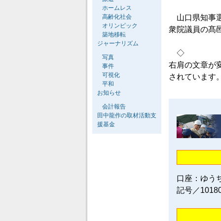
ホームレス
高齢化社会
山口県知事選
オリンピック
衆院議員の髙
築地移転
ジャーナリズム
◇
写真
右肩の文章が
事件
可視化
されています
平和
お知らせ
会計報告
田中龍作の取材活動支
援基金
口座：ゆう
記号／1018