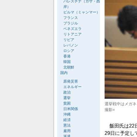
パレスチナ（ガザ・西
岸）
ビルマ（ミャンマー）
フランス
ブラジル
ベネズエラ
リトアニア
リビア
レバノン
ロシア
香港
韓国
北朝鮮
国内
原発災害
エネルギー
政治
選挙
貧困
選挙戦中はメガネ
日米関係
撮影=
沖縄
経済
憲法
飯田氏は22
雇用
29日に予定し
派遣