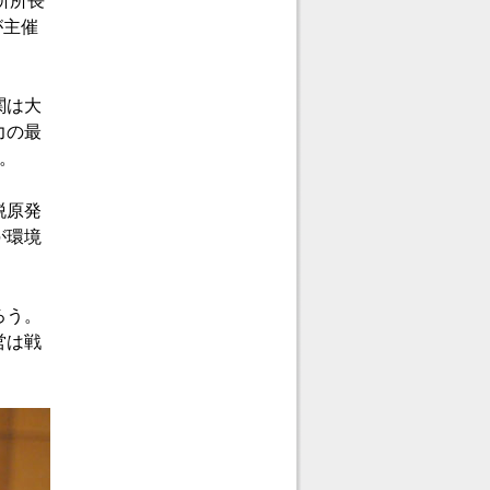
所所長
が主催
関は大
力の最
。
脱原発
が環境
ろう。
営は戦