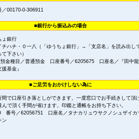
0170‐0‐306911
■銀行から振込みの場合
ちょ銀行
イチハチ・０一八（「ゆうちょ銀行」→「支店名」を読み出し
って下さい）
 預金種目／普通預金 口座番号／6205675 口座名／『田中
支援基金』
■ご足労をおかけしない為に
行間で口座引き落としができます。一度窓口でお手続きして頂
に並んで頂く手間が省けます。印鑑と通帳をお持ち下さい。
80 番号／62056751 口座名／タナカリュウサクノシュザイカ
キン