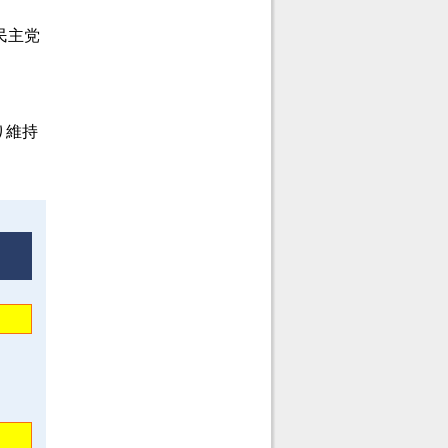
民主党
り維持