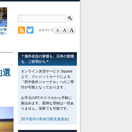
理が来
が付い
＊海外在住の皆様も、日本の皆様
も、ご自宅から＊
的選
オンライン決済サービス Square
上で、クレジットカードによる
『田中龍作ジャーナル』へのご寄
付が可能となっております。
お手元のPCやスマホから手軽に
振込めます。面倒な登録は一切あ
りません。深夜でも可能です。
[田中龍作の取材活動支援基金]