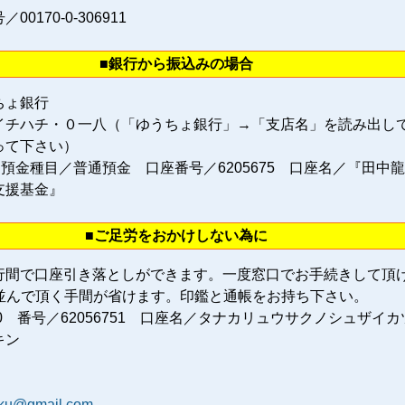
0170‐0‐306911
■銀行から振込みの場合
ちょ銀行
イチハチ・０一八（「ゆうちょ銀行」→「支店名」を読み出し
って下さい）
 預金種目／普通預金 口座番号／6205675 口座名／『田中
支援基金』
■ご足労をおかけしない為に
行間で口座引き落としができます。一度窓口でお手続きして頂
に並んで頂く手間が省けます。印鑑と通帳をお持ち下さい。
80 番号／62056751 口座名／タナカリュウサクノシュザイカ
キン
aku@gmail.com