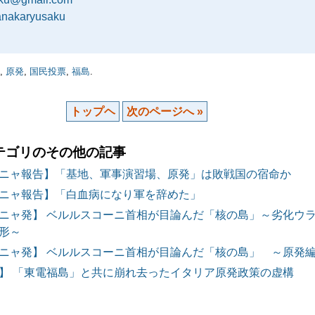
tanakaryusaku
,
原発
,
国民投票
,
福島
.
トップヘ
次のページへ »
テゴリのその他の記事
ニャ報告】「基地、軍事演習場、原発」は敗戦国の宿命か
ニャ報告】「白血病になり軍を辞めた」
ニャ発】 ベルルスコーニ首相が目論んだ「核の島」～劣化ウ
形～
ニャ発】 ベルルスコーニ首相が目論んだ「核の島」 ～原発
】 「東電福島」と共に崩れ去ったイタリア原発政策の虚構