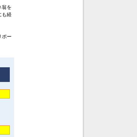
ネ翁を
にも経
。
リポー