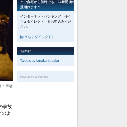
＊ご自宅から何時でも、24時間 御支
援頂けます＊
インターネットバンキング「ゆう
ちょダイレクト」をお申込みくだ
さい。
[ゆうちょダイレクト]
Twitter
Tweets by tanakaryusaku
Powered by WordPress
真：筆者
の事故
どのよ