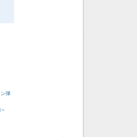
ラン弾
編～