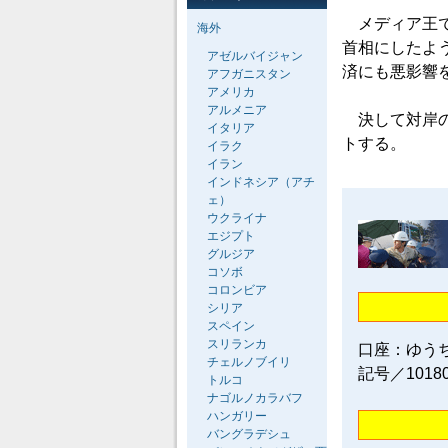
メディア王で
海外
首相にしたよ
アゼルバイジャン
済にも悪影響
アフガニスタン
アメリカ
アルメニア
決して対岸の
イタリア
トする。
イラク
イラン
インドネシア（アチ
ェ）
ウクライナ
エジプト
グルジア
コソボ
コロンビア
シリア
スペイン
スリランカ
口座：ゆう
チェルノブイリ
記号／1018
トルコ
ナゴルノカラバフ
ハンガリー
バングラデシュ