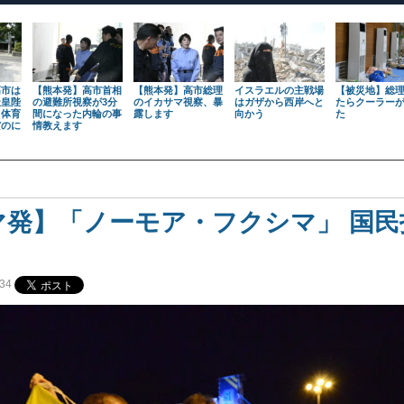
高市は
【熊本発】高市首相
【熊本発】高市総理
イスラエルの主戦場
【被災地】総
天皇陛
の避難所視察が3分
のイカサマ視察、暴
はガザから西岸へと
たらクーラー
も体育
間になった内輪の事
露します
向かう
た
だのに
情教えます
マ発】「ノーモア・フクシマ」 国民
34