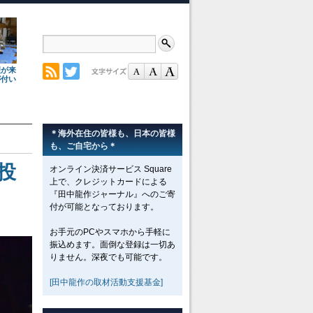
理が来
が付い
＊海外在住の皆様も、日本の皆様
も、ご自宅から＊
投
オンライン決済サービス Square
上で、クレジットカードによる
『田中龍作ジャーナル』へのご寄
付が可能となっております。
お手元のPCやスマホから手軽に
振込めます。面倒な登録は一切あ
りません。深夜でも可能です。
[田中龍作の取材活動支援基金]