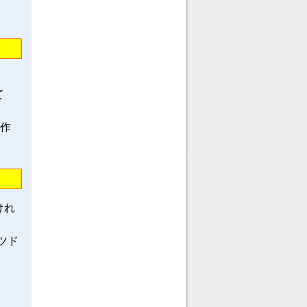
て
龍作
けれ
ツド