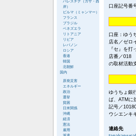
パレスチナ（ガザ・西
口座記号番号／0
岸）
ビルマ（ミャンマー）
フランス
ブラジル
ベネズエラ
リトアニア
口座：ゆう
リビア
店名／ゼロ
レバノン
『セ』を打
ロシア
香港
店番／018
韓国
の取材活動
北朝鮮
国内
原発災害
エネルギー
政治
ゆうちょ銀
選挙
ば、ATM
貧困
記号／101
日米関係
沖縄
ウシエンキ
経済
憲法
連絡先
雇用
派遣
tanakaryus