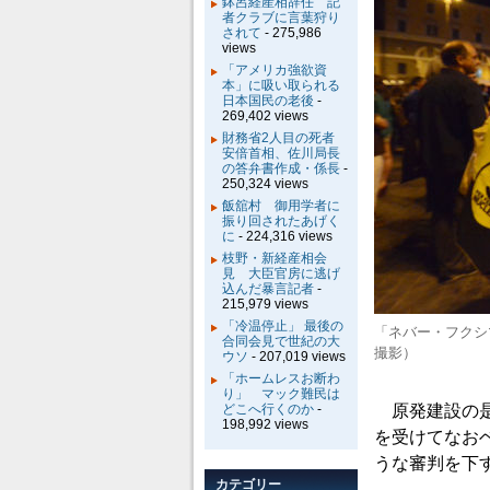
鉢呂経産相辞任 記
者クラブに言葉狩り
されて
- 275,986
views
「アメリカ強欲資
本」に吸い取られる
日本国民の老後
-
269,402 views
財務省2人目の死者
安倍首相、佐川局長
の答弁書作成・係長
-
250,324 views
飯舘村 御用学者に
振り回されたあげく
に
- 224,316 views
枝野・新経産相会
見 大臣官房に逃げ
込んだ暴言記者
-
215,979 views
「冷温停止」 最後の
「ネバー・フクシ
合同会見で世紀の大
撮影）
ウソ
- 207,019 views
「ホームレスお断わ
り」 マック難民は
どこへ行くのか
-
原発建設の是
198,992 views
を受けてなお
うな審判を下
カテゴリー