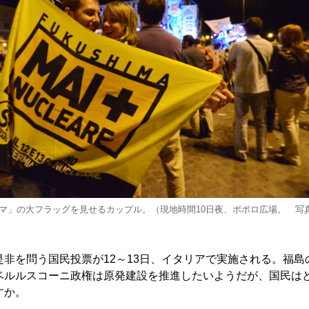
マ」の大フラッグを見せるカップル。（現地時間10日夜、ポポロ広場。 写
非を問う国民投票が12～13日、イタリアで実施される。福島
ベルルスコーニ政権は原発建設を推進したいようだが、国民は
すか。