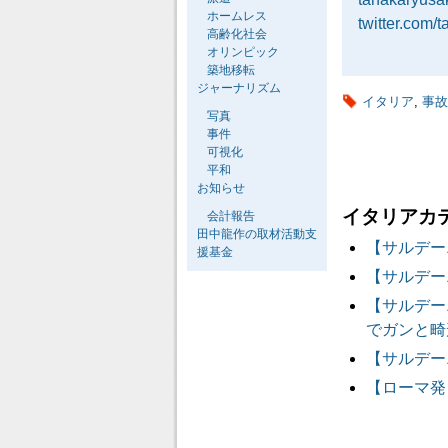
ホームレス
twitter.com/
高齢化社会
オリンピック
築地移転
ジャーナリズム
イタリア
,
事故
写真
事件
可視化
平和
お知らせ
イタリアカ
会計報告
田中龍作の取材活動支
【サルデー
援基金
【サルデー
【サルデー
でガンと畸
【サルデー
【ローマ発