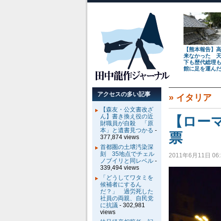
【熊本報告】
来なかった 
下も歴代総理
館に足を運ん
アクセスの多い記事
»
イタリア
【森友・公文書改ざ
ん】書き換え役の近
【ロー
財職員が自殺 「原
本」と遺書見つかる
-
票
377,874 views
首都圏の土壌汚染深
刻 35地点でチェル
2011年6月11日 06:
ノブイリと同レベル
-
339,494 views
「どうしてワタミを
候補者にするん
だ？」 過労死した
社員の両親、自民党
に抗議
- 302,981
views