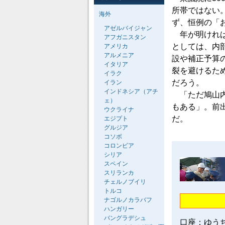
所帯ではない
海外
ず、恒例の「
アゼルバイジャン
年が明ければ
アフガニスタン
としては、内
アメリカ
アルメニア
設や補正予算
イタリア
裂を避けるた
イラク
だろう。
イラン
インドネシア（アチ
「ただ鳩山内
ェ）
もある」。前
ウクライナ
だ。
エジプト
グルジア
コソボ
コロンビア
シリア
スペイン
スリランカ
チェルノブイリ
トルコ
ナゴルノカラバフ
ハンガリー
バングラデシュ
口座：ゆう