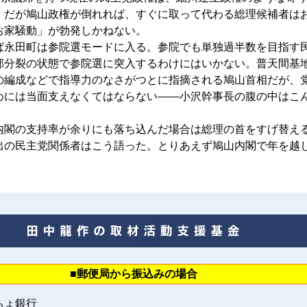
。だが鳩山政権が倒れれば、すぐに取って代わる総理候補者は
お家騒動」が勃発しかねない。
永田町は参院選モードに入る。参院でも単独過半数を目指す
部分裂の状態で参院選に突入するわけにはいかない。普天間基
の編成などで指導力のなさがつとに指摘される鳩山首相だが、
めには当面支えなくてはならない――小沢幹事長の腹の中はこ
閣の支持率が余りにも落ち込んだ場合は総理の首をすげ替え
出の民主党関係者はこう語った。とりあえず鳩山内閣で年を越
■郵便局から振込みの場合
ちょ銀行