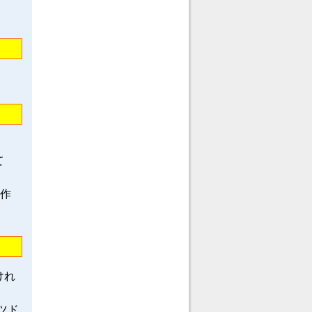
て
龍作
けれ
ツド