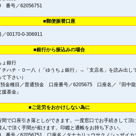
0 番号／62056751
■郵便振替口座
0170‐0‐306911
■銀行から振込みの場合
ちょ銀行
イチハチ・０一八（「ゆうちょ銀行」→「支店名」を読み出し
って下さい）
 預金種目／普通預金 口座番号／6205675 口座名／『田中
支援基金』
■ご足労をおかけしない為に
行間で口座引き落としができます。一度窓口でお手続きして頂
に並んで頂く手間が省けます。印鑑と通帳をお持ち下さい。
80 番号／62056751 口座名／タナカリュウサクノシュザイカ