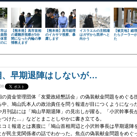
高市は
【熊本発】高市首相
【熊本発】高市総理
イスラエルの主戦場
【被災地】総
天皇陛
の避難所視察が3分
のイカサマ視察、暴
はガザから西岸へと
たらクーラー
も体育
間になった内輪の事
露します
向かう
た
だのに
情教えます
相、早期退陣はしないが…
38
相の資金管理団体「友愛政経懇話会」の偽装献金問題をめぐる
る中、鳩山氏本人の政治責任を問う報道が目につくようになっ
や月刊誌には「鳩山早期退陣」の見出しが躍る。「小沢幹事長
をつけた…」などとまことしやかに書き立てる。
コミ報道とは裏腹に「鳩山首相周辺と小沢幹事長は早期退陣
とが民主党関係者の話でわかった。焦点の偽装献金問題をめぐ