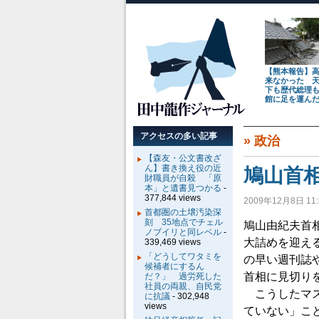
【熊本報告】
来なかった 
下も歴代総理
館に足を運ん
アクセスの多い記事
»
政治
【森友・公文書改ざ
ん】書き換え役の近
鳩山首
財職員が自殺 「原
本」と遺書見つかる
-
377,844 views
2009年12月8日 11:
首都圏の土壌汚染深
刻 35地点でチェル
鳩山由紀夫首
ノブイリと同レベル
-
大詰めを迎え
339,469 views
「どうしてワタミを
の早い週刊誌
候補者にするん
首相に見切り
だ？」 過労死した
社員の両親、自民党
こうしたマス
に抗議
- 302,948
views
ていない」こ