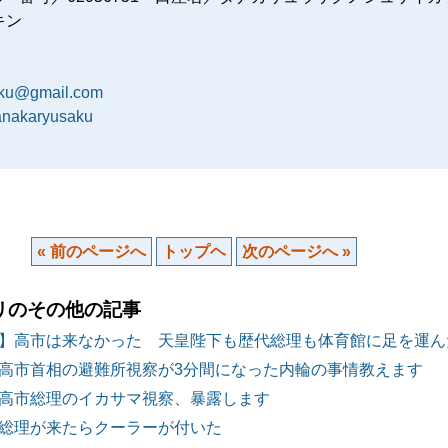
キン
aku@gmail.com
tanakaryusaku
« 前のページへ
トップヘ
次のページへ »
リのその他の記事
】高市は来なかった 天皇陛下も歴代総理も体育館に足を運ん
高市首相の避難所視察が3分間になった内輪の事情教えます
高市総理のイカサマ視察、暴露します
総理が来たらクーラーが付いた