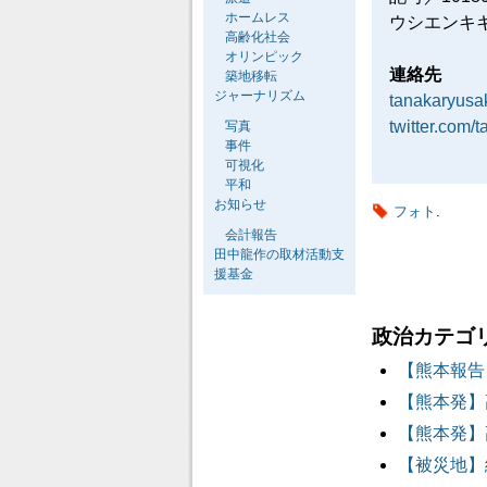
ホームレス
ウシエンキ
高齢化社会
オリンピック
連絡先
築地移転
ジャーナリズム
tanakaryus
twitter.com/
写真
事件
可視化
平和
お知らせ
フォト
.
会計報告
田中龍作の取材活動支
援基金
政治カテゴ
【熊本報告
【熊本発】
【熊本発】
【被災地】