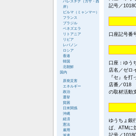
パレスチナ（ガザ・西
記号／1018
岸）
ビルマ（ミャンマー）
フランス
ブラジル
ベネズエラ
口座記号番号／0
リトアニア
リビア
レバノン
ロシア
香港
韓国
口座：ゆう
北朝鮮
店名／ゼロ
国内
『セ』を打
原発災害
店番／018
エネルギー
の取材活動
政治
選挙
貧困
日米関係
沖縄
経済
ゆうちょ銀
憲法
ば、ATM
雇用
記号／101
派遣