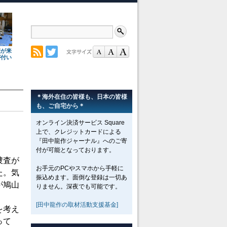
理が来
が付い
＊海外在住の皆様も、日本の皆様
も、ご自宅から＊
オンライン決済サービス Square
上で、クレジットカードによる
『田中龍作ジャーナル』へのご寄
付が可能となっております。
捜査が
お手元のPCやスマホから手軽に
た。気
振込めます。面倒な登録は一切あ
が鳩山
りません。深夜でも可能です。
[田中龍作の取材活動支援基金]
を考え
って