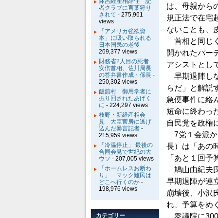
鉢呂経産相辞任 記
は、母親から
者クラブに言葉狩り
されて
- 275,961
規正法で在宅
views
ないことも、
「アメリカ強欲資
本」に吸い取られる
首相と同じく
日本国民の老後
-
269,377 views
開かれたパー
財務省2人目の死者
アシストとし
安倍首相、佐川局長
の答弁書作成・係長
-
早期退陣しな
250,302 views
らだ」と解説す
飯舘村 御用学者に
振り回されたあげく
急便事件に絡
に
- 224,297 views
短命に終わっ
枝野・新経産相会
見 大臣官房に逃げ
自民党を政権
込んだ暴言記者
-
7党１会派か
215,959 views
「冷温停止」 最後の
長）は「あの
合同会見で世紀の大
「あと１回予
ウソ
- 207,005 views
「ホームレスお断わ
鳩山由紀夫氏
り」 マック難民は
早期退陣が連
どこへ行くのか
-
198,976 views
崩壊後、小沢
れ、予算をめ
カテゴリー
衆議院に30