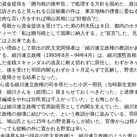
の資金提供を「贈与税の後申告」で処理する方針を固めた。政
起訴されると見られる公設秘書の件は、東京地検の捜査に委ね
皮肉な言い方をすれば鳩山首相には“好都合”だ。
母親から資金提供を受けていた弟の邦夫氏は８日、都内のホ
ティーで「私は贈与税として国庫に納入する」と“宣言”した。
ては上出来である。
い理由として前出の民主党関係者は「細川連立政権の教訓が
る。細川連立政権（1993年8月～94年4月）は、細川護煕首
んだ金銭スキャンダルの追及に耐え切れずに辞任し、わずか８
た。後を受けた羽田内閣もわずか３ヶ月足らずで瓦解し、野党
に復帰させる結果となった。
ら成る細川連立政権の司令塔だった小沢一郎氏（当時新生党幹
時、細川さんを（総理に）留まらせておくべきだった」と述懐
算編成をやれば自民党は干上がっていた」とも悔しがる。
は細川連立政権で官房副長官として内閣を支えていた。細川
立政権の崩壊に結びついた、という教訓が身に染みている。羽
氏、鳩山氏ともに15年もの野党暮らしが続いた。官僚からは軽
ぐっても蚊帳の外に置かれる野党は辛い。
0余議席を持つ現在の民主党政権は、細川連立政権のような寄