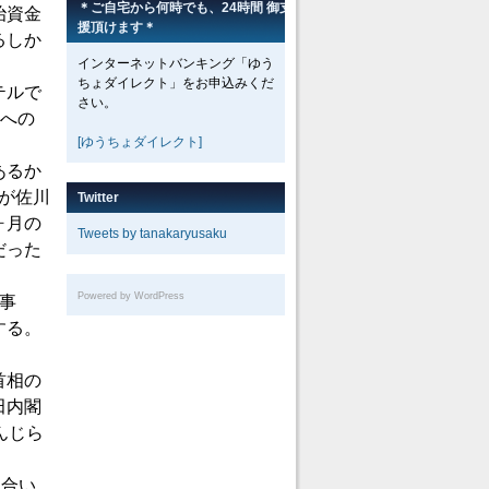
＊ご自宅から何時でも、24時間 御支
治資金
援頂けます＊
るしか
インターネットバンキング「ゆう
ちょダイレクト」をお申込みくだ
テルで
さい。
兄への
[ゆうちょダイレクト]
あるか
相が佐川
Twitter
ヶ月の
Tweets by tanakaryusaku
だった
Powered by WordPress
事
する。
首相の
田内閣
んじら
り合い