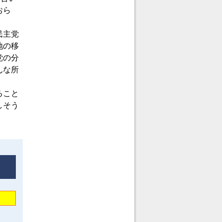
おら
民主党
地の移
党の分
んな所
ること
しそう