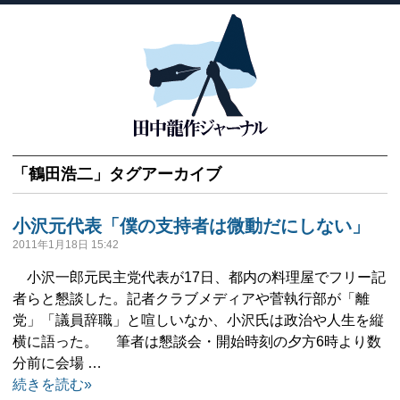
「
鶴田浩二
」タグアーカイブ
小沢元代表「僕の支持者は微動だにしない」
2011年1月18日 15:42
小沢一郎元民主党代表が17日、都内の料理屋でフリー記
者らと懇談した。記者クラブメディアや菅執行部が「離
党」「議員辞職」と喧しいなか、小沢氏は政治や人生を縦
横に語った。 筆者は懇談会・開始時刻の夕方6時より数
分前に会場 …
続きを読む»