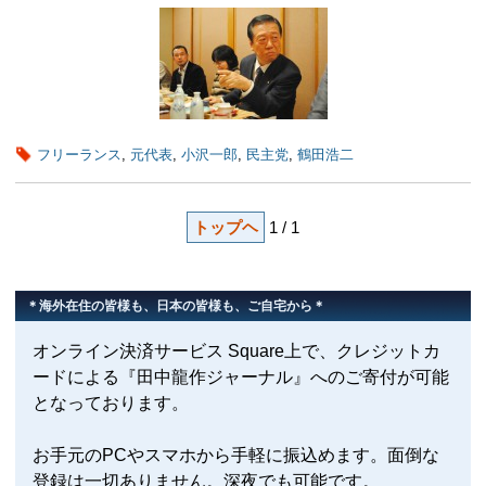
フリーランス
,
元代表
,
小沢一郎
,
民主党
,
鶴田浩二
トップヘ
1 / 1
＊海外在住の皆様も、日本の皆様も、ご自宅から＊
オンライン決済サービス Square上で、クレジットカ
ードによる『田中龍作ジャーナル』へのご寄付が可能
となっております。
お手元のPCやスマホから手軽に振込めます。面倒な
登録は一切ありません。深夜でも可能です。