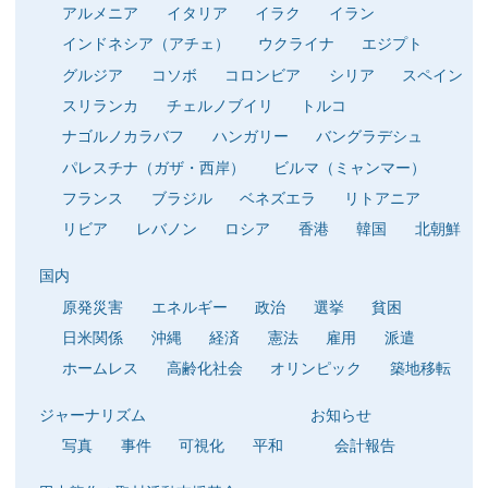
アルメニア
イタリア
イラク
イラン
インドネシア（アチェ）
ウクライナ
エジプト
グルジア
コソボ
コロンビア
シリア
スペイン
スリランカ
チェルノブイリ
トルコ
ナゴルノカラバフ
ハンガリー
バングラデシュ
パレスチナ（ガザ・西岸）
ビルマ（ミャンマー）
フランス
ブラジル
ベネズエラ
リトアニア
リビア
レバノン
ロシア
香港
韓国
北朝鮮
国内
原発災害
エネルギー
政治
選挙
貧困
日米関係
沖縄
経済
憲法
雇用
派遣
ホームレス
高齢化社会
オリンピック
築地移転
ジャーナリズム
お知らせ
写真
事件
可視化
平和
会計報告