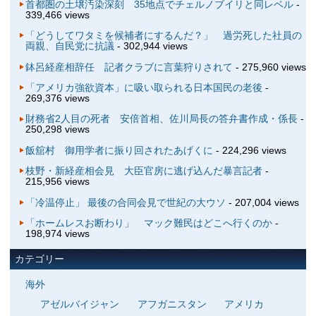
首都圏の土壌汚染深刻 35地点でチェルノブイリと同レベル
-
339,466 views
「どうしてワタミを候補者にするんだ？」 過労死した社員の
両親、自民党に抗議
- 302,944 views
鉢呂経産相辞任 記者クラブに言葉狩りされて
- 275,960 views
「アメリカ強欲資本」に吸い取られる日本国民の老後
-
269,376 views
財務省2人目の死者 安倍首相、佐川局長の答弁書作成・係長
-
250,298 views
飯舘村 御用学者に振り回されたあげくに
- 224,296 views
枝野・新経産相会見 大臣官房に逃げ込んだ暴言記者
-
215,956 views
「冷温停止」 最後の合同会見で世紀の大ウソ
- 207,004 views
「ホームレスお断わり」 マック難民はどこへ行くのか
-
198,974 views
カテゴリー
海外
アゼルバイジャン
アフガニスタン
アメリカ