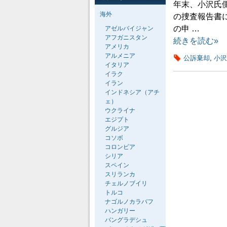
年末、小沢氏
海外
の捜査報告書
の申 …
アゼルバイジャン
アフガニスタン
続きを読む»
アメリカ
アルメニア
公訴棄却
,
小沢
イタリア
イラク
イラン
インドネシア（アチ
ェ）
ウクライナ
エジプト
グルジア
コソボ
コロンビア
シリア
スペイン
スリランカ
チェルノブイリ
トルコ
ナゴルノカラバフ
ハンガリー
バングラデシュ