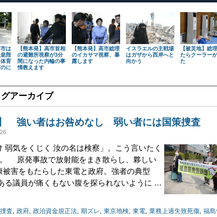
高市は
【熊本発】高市首相
【熊本発】高市総理
イスラエルの主戦場
【被災地】総
天皇陛
の避難所視察が3分
のイカサマ視察、暴
はガザから西岸へと
たらクーラー
も体育
間になった内輪の事
露します
向かう
た
だのに
情教えます
タグアーカイブ
】 強い者はお咎めなし 弱い者には国策捜査
26
 弱気をくじく 汝の名は検察」。こう言いたく
た。 原発事故で放射能をまき散らし、夥しい
康被害をもたらした東電と政府。強者の典型
ある議員が痛くもない腹を探られないように …
捜査
,
政府
,
政治資金規正法
,
期ズレ
,
東京地検
,
東電
,
業務上過失致死傷
,
福島