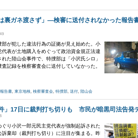
は裏ガネ渡さず」―検審に送付されなかった報告書
49
部が犯した違法行為の証拠が見え始めた。小
党代表が土地購入をめぐって政治資金規正法違
された陸山会事件で、特捜部は「小沢氏シロ」
捜査記録を検察審査会に送付していなかった。
報告書
,
東京地検
,
検察審査会
,
特捜部
,
送付
,
陸山会
件」17日に裁判打ち切りも 市民が暗黒司法告発
6
ぐり小沢一郎元民主党代表が強制起訴された
公訴棄却（裁判打ち切り）に注目が集まる。昨