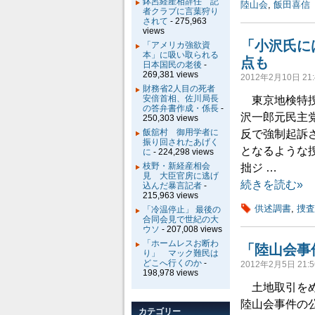
鉢呂経産相辞任 記
陸山会
,
飯田喜信
者クラブに言葉狩り
されて
- 275,963
views
「小沢氏に
「アメリカ強欲資
本」に吸い取られる
点も
日本国民の老後
-
269,381 views
2012年2月10日 21:
財務省2人目の死者
安倍首相、佐川局長
東京地検特捜
の答弁書作成・係長
-
沢一郎元民主
250,303 views
飯舘村 御用学者に
反で強制起訴
振り回されたあげく
となるような
に
- 224,298 views
枝野・新経産相会
拙ジ …
見 大臣官房に逃げ
続きを読む»
込んだ暴言記者
-
215,963 views
供述調書
,
捜査
「冷温停止」 最後の
合同会見で世紀の大
ウソ
- 207,008 views
「ホームレスお断わ
「陸山会事
り」 マック難民は
どこへ行くのか
-
2012年2月5日 21:5
198,978 views
土地取引をめ
陸山会事件の
カテゴリー