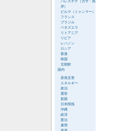
パレスチナ（ガザ・西
岸）
ビルマ（ミャンマー）
フランス
ブラジル
ベネズエラ
リトアニア
リビア
レバノン
ロシア
香港
韓国
北朝鮮
国内
原発災害
エネルギー
政治
選挙
貧困
日米関係
沖縄
経済
憲法
雇用
派遣