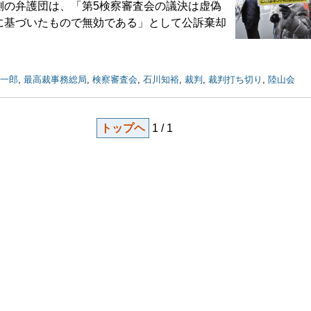
側の弁護団は、「第5検察審査会の議決は虚偽
に基づいたもので無効である」として公訴棄却
一郎
,
最高裁事務総局
,
検察審査会
,
石川知裕
,
裁判
,
裁判打ち切り
,
陸山会
トップヘ
1 / 1