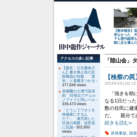
【熊本報告】
来なかった 
下も歴代総理
館に足を運ん
アクセスの多い記事
「
陸山会
」
【森友・公文書改ざ
ん】書き換え役の近
【検察の罠
財職員が自殺 「原
本」と遺書見つかる
-
2013年3月13日 23:
377,848 views
首都圏の土壌汚染深
「強きを助け
刻 35地点でチェル
ノブイリと同レベル
-
なる1日だっ
339,473 views
数の住民に健
「どうしてワタミを
候補者にするん
だ。 親分で
だ？」 過労死した
続きを読む»
社員の両親、自民党
に抗議
- 302,950
views
原発事故
,
国策