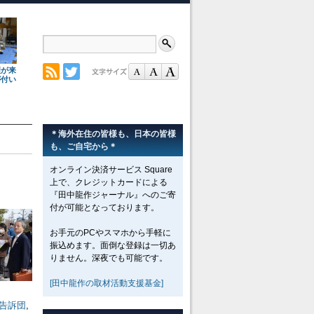
理が来
が付い
＊海外在住の皆様も、日本の皆様
も、ご自宅から＊
オンライン決済サービス Square
上で、クレジットカードによる
『田中龍作ジャーナル』へのご寄
付が可能となっております。
お手元のPCやスマホから手軽に
振込めます。面倒な登録は一切あ
りません。深夜でも可能です。
[田中龍作の取材活動支援基金]
告訴団
,