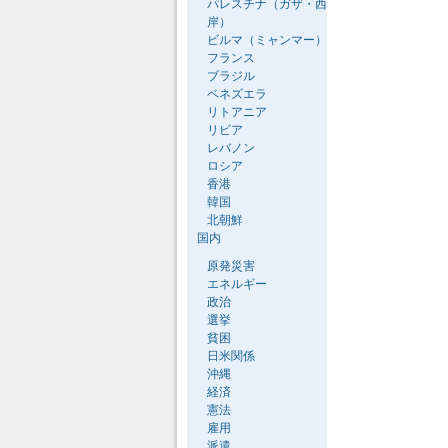
パレスチナ（ガザ・西
岸）
ビルマ（ミャンマー）
フランス
ブラジル
ベネズエラ
リトアニア
リビア
レバノン
ロシア
香港
韓国
北朝鮮
国内
原発災害
エネルギー
政治
選挙
貧困
日米関係
沖縄
経済
憲法
雇用
派遣