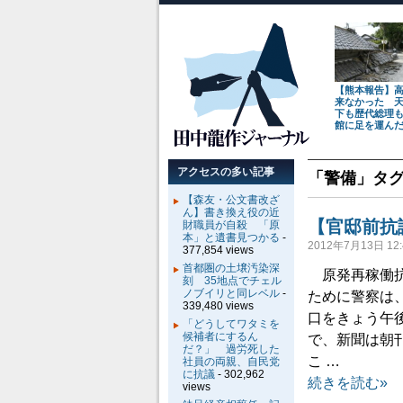
【熊本報告】
来なかった 
下も歴代総理
館に足を運ん
アクセスの多い記事
「
警備
」タ
【森友・公文書改ざ
ん】書き換え役の近
【官邸前抗
財職員が自殺 「原
本」と遺書見つかる
-
2012年7月13日 12:
377,854 views
首都圏の土壌汚染深
原発再稼働抗
刻 35地点でチェル
ノブイリと同レベル
-
ために警察は
339,480 views
口をきょう午
「どうしてワタミを
候補者にするん
で、新聞は朝
だ？」 過労死した
こ …
社員の両親、自民党
に抗議
- 302,962
続きを読む»
views