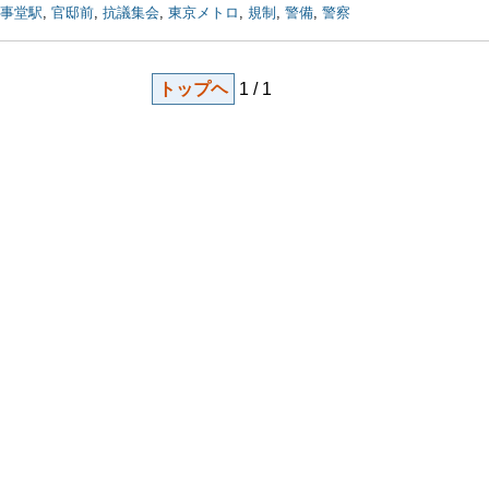
事堂駅
,
官邸前
,
抗議集会
,
東京メトロ
,
規制
,
警備
,
警察
トップヘ
1 / 1