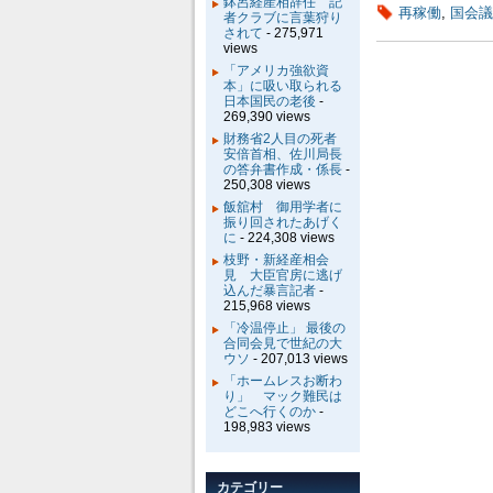
鉢呂経産相辞任 記
再稼働
,
国会議
者クラブに言葉狩り
されて
- 275,971
views
「アメリカ強欲資
本」に吸い取られる
日本国民の老後
-
269,390 views
財務省2人目の死者
安倍首相、佐川局長
の答弁書作成・係長
-
250,308 views
飯舘村 御用学者に
振り回されたあげく
に
- 224,308 views
枝野・新経産相会
見 大臣官房に逃げ
込んだ暴言記者
-
215,968 views
「冷温停止」 最後の
合同会見で世紀の大
ウソ
- 207,013 views
「ホームレスお断わ
り」 マック難民は
どこへ行くのか
-
198,983 views
カテゴリー