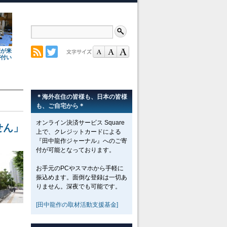
理が来
が付い
＊海外在住の皆様も、日本の皆様
も、ご自宅から＊
オンライン決済サービス Square
せん」
上で、クレジットカードによる
『田中龍作ジャーナル』へのご寄
付が可能となっております。
お手元のPCやスマホから手軽に
振込めます。面倒な登録は一切あ
りません。深夜でも可能です。
[田中龍作の取材活動支援基金]