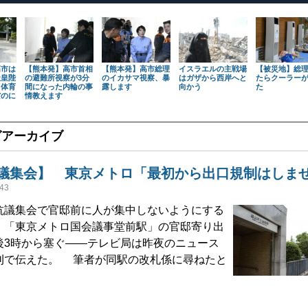
高市は
【熊本発】高市首相
【熊本発】高市総理
イスラエルの主戦場
【被災地】総
天皇陛
の避難所視察が3分
のイカサマ視察、暴
はガザから西岸へと
たらクーラー
も体育
間になった内輪の事
露します
向かう
た
だのに
情教えます
グアーカイブ
議集会】 東京メトロ「最初から出口規制はしま
43
議集会で官邸前に人が集中しないようにする
、「東京メトロ国会議事堂前駅」の官邸寄り出
後3時から塞ぐ――テレビ局は昨夜のニュース
刊で伝えた。 筆者が同駅の改札係に尋ねたと