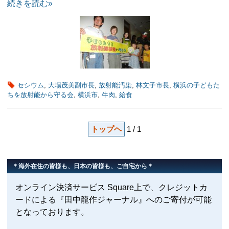
続きを読む»
セシウム
,
大場茂美副市長
,
放射能汚染
,
林文子市長
,
横浜の子どもた
ちを放射能から守る会
,
横浜市
,
牛肉
,
給食
トップヘ
1 / 1
＊海外在住の皆様も、日本の皆様も、ご自宅から＊
オンライン決済サービス Square上で、クレジットカ
ードによる『田中龍作ジャーナル』へのご寄付が可能
となっております。