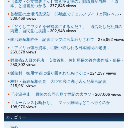
【森友・公文書改ざん】書き換え役の近財職員が自殺 「原
本」と遺書見つかる
- 377,845 views
首都圏の土壌汚染深刻 35地点でチェルノブイリと同レベル
-
339,469 views
「どうしてワタミを候補者にするんだ？」 過労死した社員の
両親、自民党に抗議
- 302,948 views
鉢呂経産相辞任 記者クラブに言葉狩りされて
- 275,962 views
「アメリカ強欲資本」に吸い取られる日本国民の老後
-
269,378 views
財務省2人目の死者 安倍首相、佐川局長の答弁書作成・係長
-
250,302 views
飯舘村 御用学者に振り回されたあげくに
- 224,297 views
枝野・新経産相会見 大臣官房に逃げ込んだ暴言記者
-
215,961 views
「冷温停止」 最後の合同会見で世紀の大ウソ
- 207,006 views
「ホームレスお断わり」 マック難民はどこへ行くのか
-
198,976 views
カテゴリー
海外