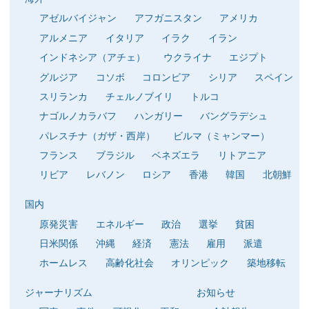
アゼルバイジャン
アフガニスタン
アメリカ
アルメニア
イタリア
イラク
イラン
インドネシア（アチェ）
ウクライナ
エジプト
グルジア
コソボ
コロンビア
シリア
スペイン
スリランカ
チェルノブイリ
トルコ
ナゴルノカラバフ
ハンガリー
バングラデシュ
パレスチナ（ガザ・西岸）
ビルマ（ミャンマー）
フランス
ブラジル
ベネズエラ
リトアニア
リビア
レバノン
ロシア
香港
韓国
北朝鮮
国内
原発災害
エネルギー
政治
選挙
貧困
日米関係
沖縄
経済
憲法
雇用
派遣
ホームレス
高齢化社会
オリンピック
築地移転
ジャーナリズム
お知らせ