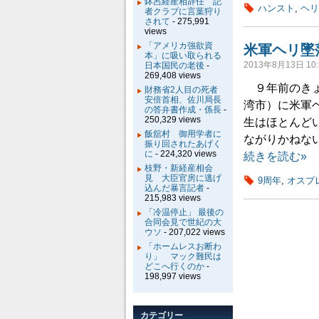
鉢呂経産相辞任 記
ハンスト
,
ヘリ
者クラブに言葉狩り
されて
- 275,991
views
「アメリカ強欲資
米軍ヘリ墜
本」に吸い取られる
2013年8月13日 10:
日本国民の老後
-
269,408 views
９年前のきょう
財務省2人目の死者
安倍首相、佐川局長
湾市）に米軍
の答弁書作成・係長
-
250,329 views
生はほとんど
飯舘村 御用学者に
ながりかねな
振り回されたあげく
に
- 224,320 views
続きを読む»
枝野・新経産相会
見 大臣官房に逃げ
9周年
,
オスプ
込んだ暴言記者
-
215,983 views
「冷温停止」 最後の
合同会見で世紀の大
ウソ
- 207,022 views
「ホームレスお断わ
り」 マック難民は
どこへ行くのか
-
198,997 views
カテゴリー