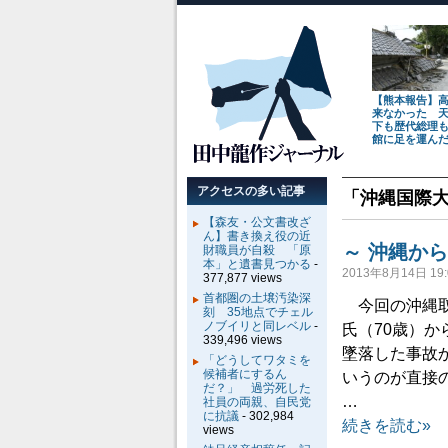
【熊本報告】
来なかった 
下も歴代総理
館に足を運ん
アクセスの多い記事
「
沖縄国際
【森友・公文書改ざ
ん】書き換え役の近
～ 沖縄か
財職員が自殺 「原
本」と遺書見つかる
-
2013年8月14日 19:
377,877 views
首都圏の土壌汚染深
今回の沖縄取
刻 35地点でチェル
ノブイリと同レベル
-
氏（70歳）
339,496 views
墜落した事故
「どうしてワタミを
候補者にするん
いうのが直接
だ？」 過労死した
…
社員の両親、自民党
に抗議
- 302,984
続きを読む»
views