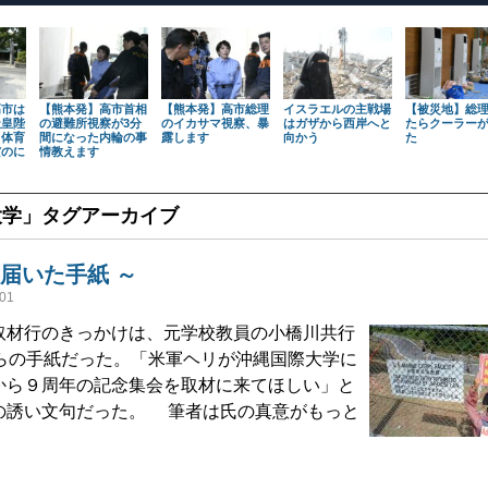
高市は
【熊本発】高市首相
【熊本発】高市総理
イスラエルの主戦場
【被災地】総
天皇陛
の避難所視察が3分
のイカサマ視察、暴
はガザから西岸へと
たらクーラー
も体育
間になった内輪の事
露します
向かう
た
だのに
情教えます
大学
」タグアーカイブ
ら届いた手紙 ～
01
材行のきっかけは、元学校教員の小橋川共行
からの手紙だった。「米軍ヘリが沖縄国際大学に
から９周年の記念集会を取材に来てほしい」と
の誘い文句だった。 筆者は氏の真意がもっと