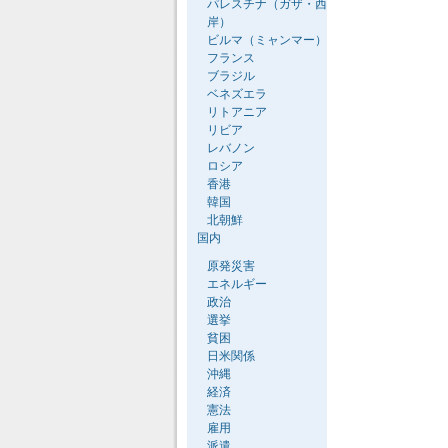
パレスチナ（ガザ・西
岸）
ビルマ（ミャンマー）
フランス
ブラジル
ベネズエラ
リトアニア
リビア
レバノン
ロシア
香港
韓国
北朝鮮
国内
原発災害
エネルギー
政治
選挙
貧困
日米関係
沖縄
経済
憲法
雇用
派遣