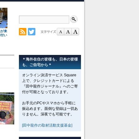
理が来
が付い
＊海外在住の皆様も、日本の皆様
も、ご自宅から＊
オンライン決済サービス Square
上で、クレジットカードによる
『田中龍作ジャーナル』へのご寄
付が可能となっております。
お手元のPCやスマホから手軽に
振込めます。面倒な登録は一切あ
りません。深夜でも可能です。
[田中龍作の取材活動支援基金]