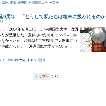
,
基地
,
墜落
,
普天間
,
沖縄国際大学
,
米軍機
落9周年 「どうして私たちは粗末に扱われるのか
38
（2004年８月13日）、沖縄国際大学（宜野
ヘリが墜落した。夏休みのためキャンパスに学
いなかったが、現場は住宅密集地で大惨事につ
い事故だった。 沖縄国際大学から50ｍ …
レイ
,
沖縄国際大学
,
米軍ヘリ墜落
トップヘ
1 / 1