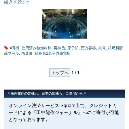
続きを読む»
4号機
,
使用済み核燃料棒
,
再稼働
,
原子炉
,
圧力容器
,
東電
,
核燃料貯
蔵プール
,
楢葉町
,
福島第2原子力発電所
トップヘ
1 / 1
＊海外在住の皆様も、日本の皆様も、ご自宅から＊
オンライン決済サービス Square上で、クレジットカ
ードによる『田中龍作ジャーナル』へのご寄付が可能
となっております。