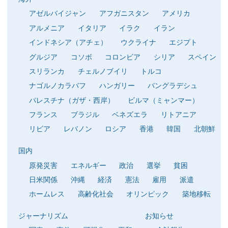
アゼルバイジャン
アフガニスタン
アメリカ
アルメニア
イタリア
イラク
イラン
インドネシア（アチェ）
ウクライナ
エジプト
グルジア
コソボ
コロンビア
シリア
スペイン
スリランカ
チェルノブイリ
トルコ
ナゴルノカラバフ
ハンガリー
バングラデシュ
パレスチナ（ガザ・西岸）
ビルマ（ミャンマー）
フランス
ブラジル
ベネズエラ
リトアニア
リビア
レバノン
ロシア
香港
韓国
北朝鮮
国内
原発災害
エネルギー
政治
選挙
貧困
日米関係
沖縄
経済
憲法
雇用
派遣
ホームレス
高齢化社会
オリンピック
築地移転
ジャーナリズム
お知らせ