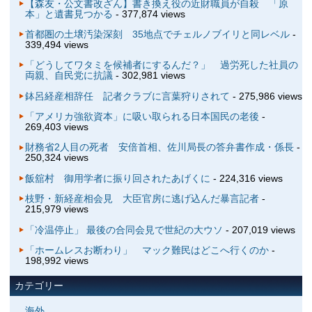
【森友・公文書改ざん】書き換え役の近財職員が自殺 「原
本」と遺書見つかる
- 377,874 views
首都圏の土壌汚染深刻 35地点でチェルノブイリと同レベル
-
339,494 views
「どうしてワタミを候補者にするんだ？」 過労死した社員の
両親、自民党に抗議
- 302,981 views
鉢呂経産相辞任 記者クラブに言葉狩りされて
- 275,986 views
「アメリカ強欲資本」に吸い取られる日本国民の老後
-
269,403 views
財務省2人目の死者 安倍首相、佐川局長の答弁書作成・係長
-
250,324 views
飯舘村 御用学者に振り回されたあげくに
- 224,316 views
枝野・新経産相会見 大臣官房に逃げ込んだ暴言記者
-
215,979 views
「冷温停止」 最後の合同会見で世紀の大ウソ
- 207,019 views
「ホームレスお断わり」 マック難民はどこへ行くのか
-
198,992 views
カテゴリー
海外