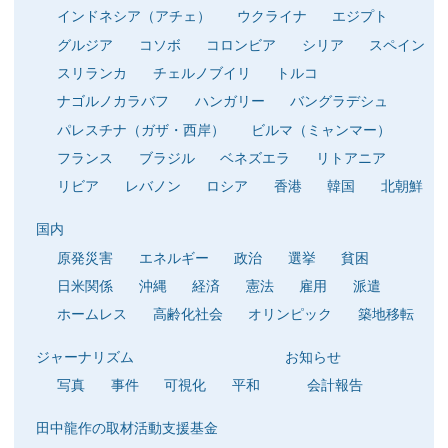
インドネシア（アチェ）
ウクライナ
エジプト
グルジア
コソボ
コロンビア
シリア
スペイン
スリランカ
チェルノブイリ
トルコ
ナゴルノカラバフ
ハンガリー
バングラデシュ
パレスチナ（ガザ・西岸）
ビルマ（ミャンマー）
フランス
ブラジル
ベネズエラ
リトアニア
リビア
レバノン
ロシア
香港
韓国
北朝鮮
国内
原発災害
エネルギー
政治
選挙
貧困
日米関係
沖縄
経済
憲法
雇用
派遣
ホームレス
高齢化社会
オリンピック
築地移転
ジャーナリズム
お知らせ
写真
事件
可視化
平和
会計報告
田中龍作の取材活動支援基金