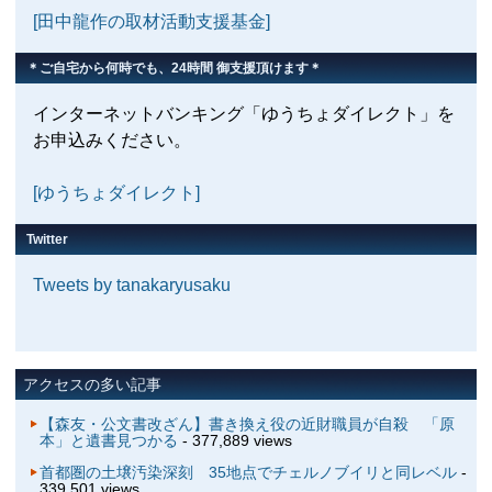
[田中龍作の取材活動支援基金]
＊ご自宅から何時でも、24時間 御支援頂けます＊
インターネットバンキング「ゆうちょダイレクト」を
お申込みください。
[ゆうちょダイレクト]
Twitter
Tweets by tanakaryusaku
アクセスの多い記事
【森友・公文書改ざん】書き換え役の近財職員が自殺 「原
本」と遺書見つかる
- 377,889 views
首都圏の土壌汚染深刻 35地点でチェルノブイリと同レベル
-
339,501 views