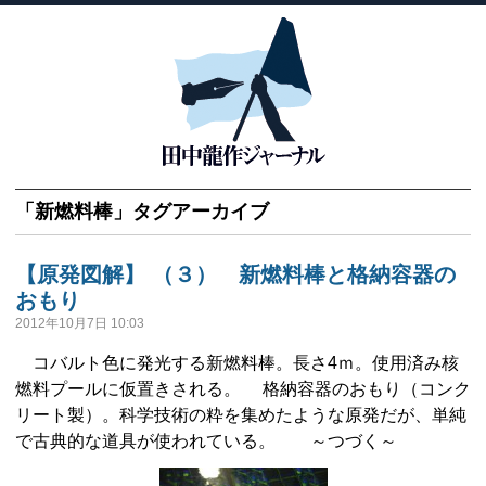
「
新燃料棒
」タグアーカイブ
【原発図解】 （３） 新燃料棒と格納容器の
おもり
2012年10月7日 10:03
コバルト色に発光する新燃料棒。長さ4ｍ。使用済み核
燃料プールに仮置きされる。 格納容器のおもり（コンク
リート製）。科学技術の粋を集めたような原発だが、単純
で古典的な道具が使われている。 ～つづく～