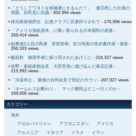
「どうしてワタミを候補者にするんだ？」 過労死した社員の
両親、自民党に抗議
- 302,994 views
鉢呂経産相辞任 記者クラブに言葉狩りされて
- 275,996 views
「アメリカ強欲資本」に吸い取られる日本国民の老後
-
269,414 views
財務省2人目の死者 安倍首相、佐川局長の答弁書作成・係長
-
250,333 views
飯舘村 御用学者に振り回されたあげくに
- 224,327 views
枝野・新経産相会見 大臣官房に逃げ込んだ暴言記者
-
215,992 views
「冷温停止」 最後の合同会見で世紀の大ウソ
- 207,027 views
「ホームレスお断わり」 マック難民はどこへ行くのか
-
199,006 views
カテゴリー
海外
アゼルバイジャン
アフガニスタン
アメリカ
アルメニア
イタリア
イラク
イラン