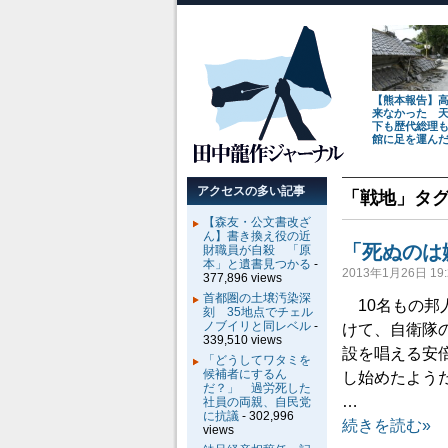
【熊本報告】
来なかった 
下も歴代総理
館に足を運ん
アクセスの多い記事
「
戦地
」タ
【森友・公文書改ざ
ん】書き換え役の近
「死ぬのは
財職員が自殺 「原
本」と遺書見つかる
-
2013年1月26日 19:
377,896 views
首都圏の土壌汚染深
10名もの邦
刻 35地点でチェル
ノブイリと同レベル
-
けて、自衛隊
339,510 views
設を唱える安
「どうしてワタミを
候補者にするん
し始めたよう
だ？」 過労死した
…
社員の両親、自民党
に抗議
- 302,996
続きを読む»
views