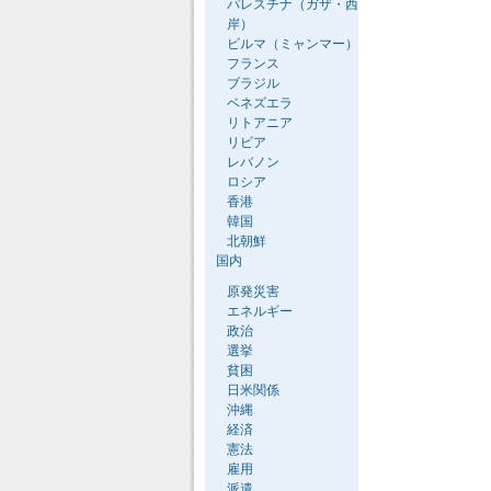
パレスチナ（ガザ・西
岸）
ビルマ（ミャンマー）
フランス
ブラジル
ベネズエラ
リトアニア
リビア
レバノン
ロシア
香港
韓国
北朝鮮
国内
原発災害
エネルギー
政治
選挙
貧困
日米関係
沖縄
経済
憲法
雇用
派遣