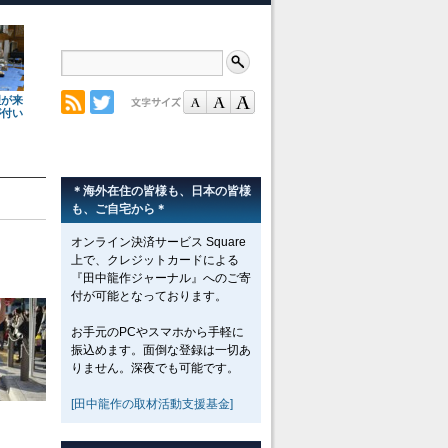
理が来
が付い
＊海外在住の皆様も、日本の皆様
も、ご自宅から＊
オンライン決済サービス Square
上で、クレジットカードによる
『田中龍作ジャーナル』へのご寄
付が可能となっております。
お手元のPCやスマホから手軽に
振込めます。面倒な登録は一切あ
りません。深夜でも可能です。
[田中龍作の取材活動支援基金]