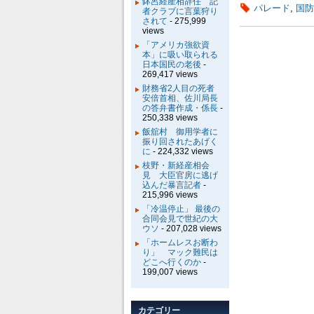
鉢呂経産相辞任 記
パレード
,
国防
者クラブに言葉狩り
されて
- 275,999
views
「アメリカ強欲資
本」に吸い取られる
日本国民の老後
-
269,417 views
財務省2人目の死者
安倍首相、佐川局長
の答弁書作成・係長
-
250,338 views
飯舘村 御用学者に
振り回されたあげく
に
- 224,332 views
枝野・新経産相会
見 大臣官房に逃げ
込んだ暴言記者
-
215,996 views
「冷温停止」 最後の
合同会見で世紀の大
ウソ
- 207,028 views
「ホームレスお断わ
り」 マック難民は
どこへ行くのか
-
199,007 views
カテゴリー