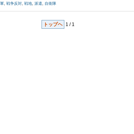
軍
,
戦争反対
,
戦地
,
派遣
,
自衛隊
トップヘ
1 / 1