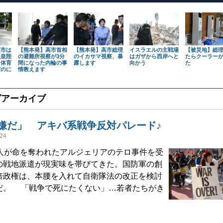
高市は
【熊本発】高市首相
【熊本発】高市総理
イスラエルの主戦場
【被災地】総
天皇陛
の避難所視察が3分
のイカサマ視察、暴
はガザから西岸へと
たらクーラー
も体育
間になった内輪の事
露します
向かう
た
だのに
情教えます
グアーカイブ
嫌だ」 アキバ系戦争反対パレード♪
24
人が命を奪われたアルジェリアのテロ事件を受
の戦地派遣が現実味を帯びてきた。国防軍の創
倍政権は、本腰を入れて自衛隊法の改正を検討
だ。 「戦争で死にたくない」…若者たちがき