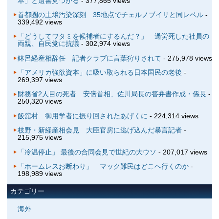
本」と遺書見つかる
- 377,865 views
首都圏の土壌汚染深刻 35地点でチェルノブイリと同レベル
-
339,492 views
「どうしてワタミを候補者にするんだ？」 過労死した社員の
両親、自民党に抗議
- 302,974 views
鉢呂経産相辞任 記者クラブに言葉狩りされて
- 275,978 views
「アメリカ強欲資本」に吸い取られる日本国民の老後
-
269,397 views
財務省2人目の死者 安倍首相、佐川局長の答弁書作成・係長
-
250,320 views
飯舘村 御用学者に振り回されたあげくに
- 224,314 views
枝野・新経産相会見 大臣官房に逃げ込んだ暴言記者
-
215,975 views
「冷温停止」 最後の合同会見で世紀の大ウソ
- 207,017 views
「ホームレスお断わり」 マック難民はどこへ行くのか
-
198,989 views
カテゴリー
海外