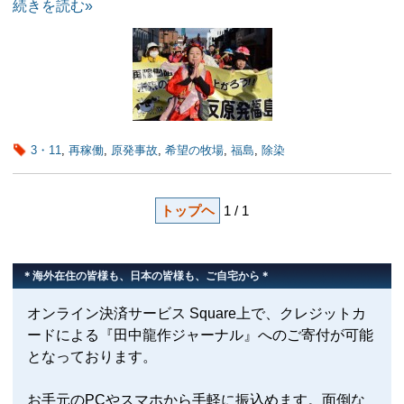
続きを読む»
3・11
,
再稼働
,
原発事故
,
希望の牧場
,
福島
,
除染
トップヘ
1 / 1
＊海外在住の皆様も、日本の皆様も、ご自宅から＊
オンライン決済サービス Square上で、クレジットカ
ードによる『田中龍作ジャーナル』へのご寄付が可能
となっております。
お手元のPCやスマホから手軽に振込めます。面倒な