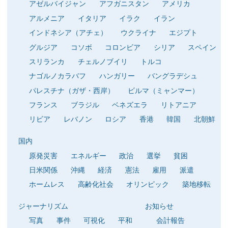
アゼルバイジャン
アフガニスタン
アメリカ
アルメニア
イタリア
イラク
イラン
インドネシア（アチェ）
ウクライナ
エジプト
グルジア
コソボ
コロンビア
シリア
スペイン
スリランカ
チェルノブイリ
トルコ
ナゴルノカラバフ
ハンガリー
バングラデシュ
パレスチナ（ガザ・西岸）
ビルマ（ミャンマー）
フランス
ブラジル
ベネズエラ
リトアニア
リビア
レバノン
ロシア
香港
韓国
北朝鮮
国内
原発災害
エネルギー
政治
選挙
貧困
日米関係
沖縄
経済
憲法
雇用
派遣
ホームレス
高齢化社会
オリンピック
築地移転
ジャーナリズム
お知らせ
写真
事件
可視化
平和
会計報告