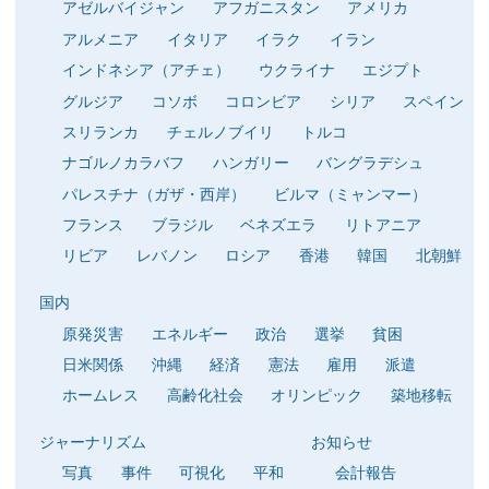
アゼルバイジャン
アフガニスタン
アメリカ
アルメニア
イタリア
イラク
イラン
インドネシア（アチェ）
ウクライナ
エジプト
グルジア
コソボ
コロンビア
シリア
スペイン
スリランカ
チェルノブイリ
トルコ
ナゴルノカラバフ
ハンガリー
バングラデシュ
パレスチナ（ガザ・西岸）
ビルマ（ミャンマー）
フランス
ブラジル
ベネズエラ
リトアニア
リビア
レバノン
ロシア
香港
韓国
北朝鮮
国内
原発災害
エネルギー
政治
選挙
貧困
日米関係
沖縄
経済
憲法
雇用
派遣
ホームレス
高齢化社会
オリンピック
築地移転
ジャーナリズム
お知らせ
写真
事件
可視化
平和
会計報告