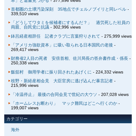
本」と遺書見つかる
- 377,896 views
首都圏の土壌汚染深刻 35地点でチェルノブイリと同レベル
-
339,510 views
「どうしてワタミを候補者にするんだ？」 過労死した社員の
両親、自民党に抗議
- 302,996 views
鉢呂経産相辞任 記者クラブに言葉狩りされて
- 275,999 views
「アメリカ強欲資本」に吸い取られる日本国民の老後
-
269,417 views
財務省2人目の死者 安倍首相、佐川局長の答弁書作成・係長
-
250,338 views
飯舘村 御用学者に振り回されたあげくに
- 224,332 views
枝野・新経産相会見 大臣官房に逃げ込んだ暴言記者
-
215,996 views
「冷温停止」 最後の合同会見で世紀の大ウソ
- 207,028 views
「ホームレスお断わり」 マック難民はどこへ行くのか
-
199,007 views
カテゴリー
海外