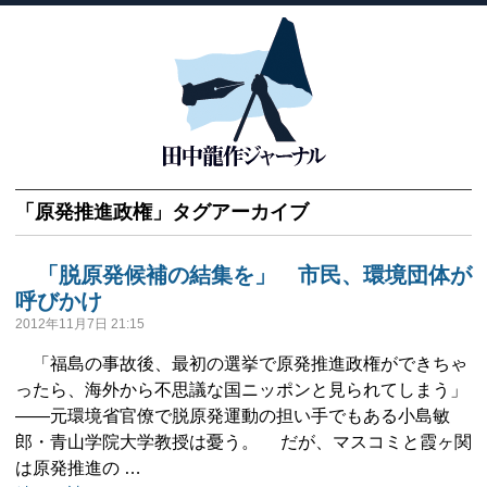
「
原発推進政権
」タグアーカイブ
「脱原発候補の結集を」 市民、環境団体が
呼びかけ
2012年11月7日 21:15
「福島の事故後、最初の選挙で原発推進政権ができちゃ
ったら、海外から不思議な国ニッポンと見られてしまう」
――元環境省官僚で脱原発運動の担い手でもある小島敏
郎・青山学院大学教授は憂う。 だが、マスコミと霞ヶ関
は原発推進の …