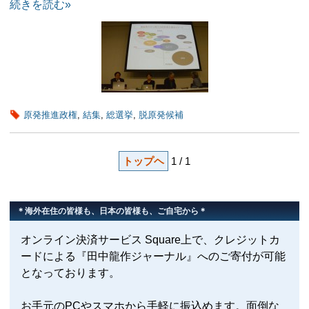
続きを読む»
原発推進政権
,
結集
,
総選挙
,
脱原発候補
トップヘ
1 / 1
＊海外在住の皆様も、日本の皆様も、ご自宅から＊
オンライン決済サービス Square上で、クレジットカ
ードによる『田中龍作ジャーナル』へのご寄付が可能
となっております。
お手元のPCやスマホから手軽に振込めます。面倒な