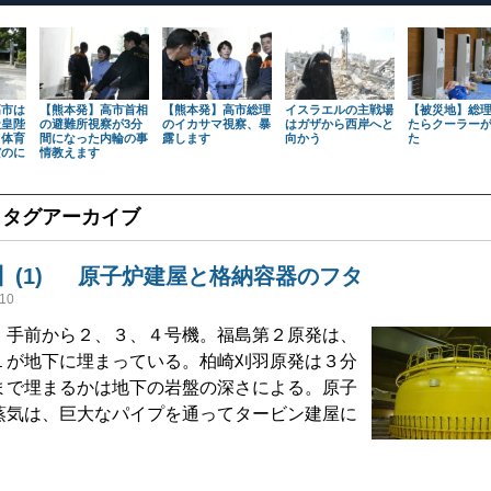
高市は
【熊本発】高市首相
【熊本発】高市総理
イスラエルの主戦場
【被災地】総
天皇陛
の避難所視察が3分
のイカサマ視察、暴
はガザから西岸へと
たらクーラー
も体育
間になった内輪の事
露します
向かう
た
だのに
情教えます
」タグアーカイブ
】(1) 原子炉建屋と格納容器のフタ
10
手前から２、３、４号機。福島第２原発は、
１が地下に埋まっている。柏崎刈羽原発は３分
まで埋まるかは地下の岩盤の深さによる。原子
蒸気は、巨大なパイプを通ってタービン建屋に