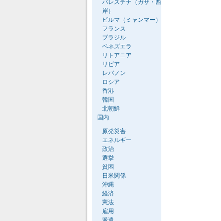
パレスチナ（ガザ・西
岸）
ビルマ（ミャンマー）
フランス
ブラジル
ベネズエラ
リトアニア
リビア
レバノン
ロシア
香港
韓国
北朝鮮
国内
原発災害
エネルギー
政治
選挙
貧困
日米関係
沖縄
経済
憲法
雇用
派遣