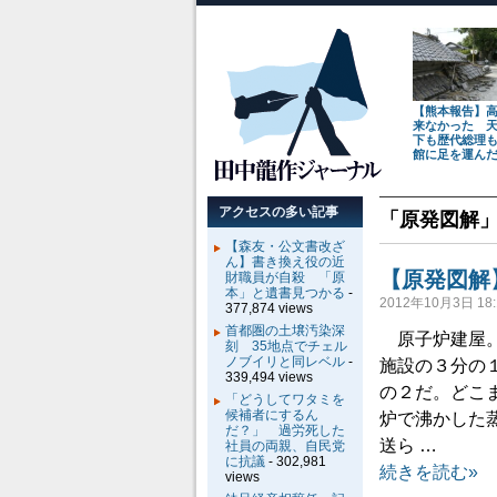
【熊本報告】
来なかった 
下も歴代総理
館に足を運ん
アクセスの多い記事
「
原発図解
【森友・公文書改ざ
ん】書き換え役の近
【原発図解
財職員が自殺 「原
本」と遺書見つかる
-
2012年10月3日 18:
377,874 views
首都圏の土壌汚染深
原子炉建屋。
刻 35地点でチェル
ノブイリと同レベル
-
施設の３分の
339,494 views
の２だ。どこ
「どうしてワタミを
候補者にするん
炉で沸かした
だ？」 過労死した
送ら …
社員の両親、自民党
に抗議
- 302,981
続きを読む»
views