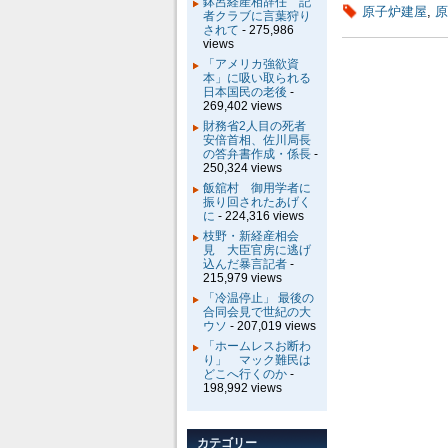
鉢呂経産相辞任 記
原子炉建屋
,
原
者クラブに言葉狩り
されて
- 275,986
views
「アメリカ強欲資
本」に吸い取られる
日本国民の老後
-
269,402 views
財務省2人目の死者
安倍首相、佐川局長
の答弁書作成・係長
-
250,324 views
飯舘村 御用学者に
振り回されたあげく
に
- 224,316 views
枝野・新経産相会
見 大臣官房に逃げ
込んだ暴言記者
-
215,979 views
「冷温停止」 最後の
合同会見で世紀の大
ウソ
- 207,019 views
「ホームレスお断わ
り」 マック難民は
どこへ行くのか
-
198,992 views
カテゴリー