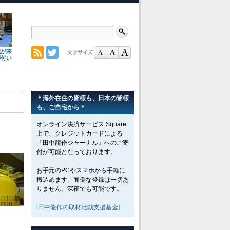
理が来
が付い
＊海外在住の皆様も、日本の皆様
も、ご自宅から＊
オンライン決済サービス Square
上で、クレジットカードによる
『田中龍作ジャーナル』へのご寄
付が可能となっております。
お手元のPCやスマホから手軽に
振込めます。面倒な登録は一切あ
りません。深夜でも可能です。
[田中龍作の取材活動支援基金]