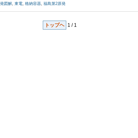
発図解
,
東電
,
格納容器
,
福島第2原発
トップヘ
1 / 1