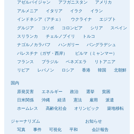
アゼルバイジャン
アフガニスタン
アメリカ
アルメニア
イタリア
イラク
イラン
インドネシア（アチェ）
ウクライナ
エジプト
グルジア
コソボ
コロンビア
シリア
スペイン
スリランカ
チェルノブイリ
トルコ
ナゴルノカラバフ
ハンガリー
バングラデシュ
パレスチナ（ガザ・西岸）
ビルマ（ミャンマー）
フランス
ブラジル
ベネズエラ
リトアニア
リビア
レバノン
ロシア
香港
韓国
北朝鮮
国内
原発災害
エネルギー
政治
選挙
貧困
日米関係
沖縄
経済
憲法
雇用
派遣
ホームレス
高齢化社会
オリンピック
築地移転
ジャーナリズム
お知らせ
写真
事件
可視化
平和
会計報告