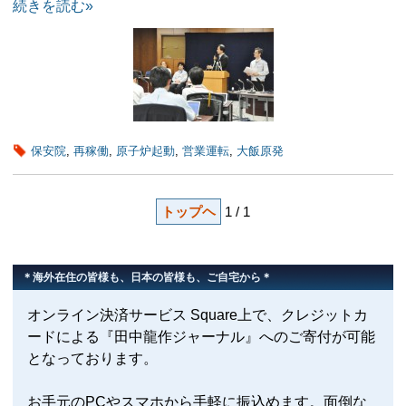
続きを読む»
保安院
,
再稼働
,
原子炉起動
,
営業運転
,
大飯原発
トップヘ
1 / 1
＊海外在住の皆様も、日本の皆様も、ご自宅から＊
オンライン決済サービス Square上で、クレジットカ
ードによる『田中龍作ジャーナル』へのご寄付が可能
となっております。
お手元のPCやスマホから手軽に振込めます。面倒な