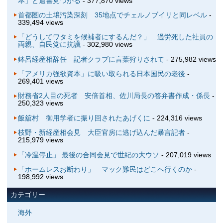
本」と遺書見つかる
- 377,870 views
首都圏の土壌汚染深刻 35地点でチェルノブイリと同レベル
-
339,494 views
「どうしてワタミを候補者にするんだ？」 過労死した社員の
両親、自民党に抗議
- 302,980 views
鉢呂経産相辞任 記者クラブに言葉狩りされて
- 275,982 views
「アメリカ強欲資本」に吸い取られる日本国民の老後
-
269,401 views
財務省2人目の死者 安倍首相、佐川局長の答弁書作成・係長
-
250,323 views
飯舘村 御用学者に振り回されたあげくに
- 224,316 views
枝野・新経産相会見 大臣官房に逃げ込んだ暴言記者
-
215,979 views
「冷温停止」 最後の合同会見で世紀の大ウソ
- 207,019 views
「ホームレスお断わり」 マック難民はどこへ行くのか
-
198,992 views
カテゴリー
海外