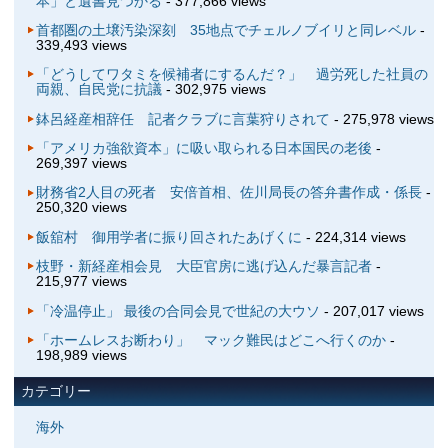
本」と遺書見つかる
- 377,866 views
首都圏の土壌汚染深刻 35地点でチェルノブイリと同レベル
-
339,493 views
「どうしてワタミを候補者にするんだ？」 過労死した社員の
両親、自民党に抗議
- 302,975 views
鉢呂経産相辞任 記者クラブに言葉狩りされて
- 275,978 views
「アメリカ強欲資本」に吸い取られる日本国民の老後
-
269,397 views
財務省2人目の死者 安倍首相、佐川局長の答弁書作成・係長
-
250,320 views
飯舘村 御用学者に振り回されたあげくに
- 224,314 views
枝野・新経産相会見 大臣官房に逃げ込んだ暴言記者
-
215,977 views
「冷温停止」 最後の合同会見で世紀の大ウソ
- 207,017 views
「ホームレスお断わり」 マック難民はどこへ行くのか
-
198,989 views
カテゴリー
海外