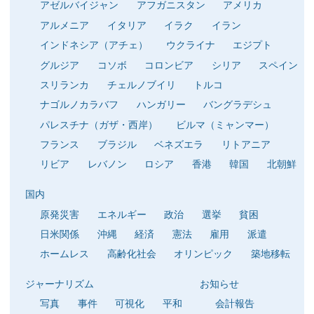
アゼルバイジャン
アフガニスタン
アメリカ
アルメニア
イタリア
イラク
イラン
インドネシア（アチェ）
ウクライナ
エジプト
グルジア
コソボ
コロンビア
シリア
スペイン
スリランカ
チェルノブイリ
トルコ
ナゴルノカラバフ
ハンガリー
バングラデシュ
パレスチナ（ガザ・西岸）
ビルマ（ミャンマー）
フランス
ブラジル
ベネズエラ
リトアニア
リビア
レバノン
ロシア
香港
韓国
北朝鮮
国内
原発災害
エネルギー
政治
選挙
貧困
日米関係
沖縄
経済
憲法
雇用
派遣
ホームレス
高齢化社会
オリンピック
築地移転
ジャーナリズム
お知らせ
写真
事件
可視化
平和
会計報告