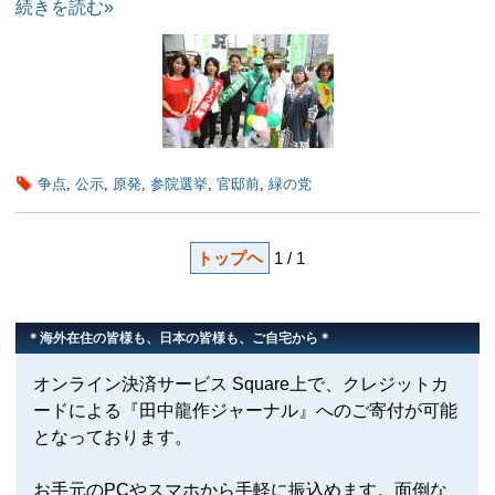
続きを読む»
争点
,
公示
,
原発
,
参院選挙
,
官邸前
,
緑の党
トップヘ
1 / 1
＊海外在住の皆様も、日本の皆様も、ご自宅から＊
オンライン決済サービス Square上で、クレジットカ
ードによる『田中龍作ジャーナル』へのご寄付が可能
となっております。
お手元のPCやスマホから手軽に振込めます。面倒な