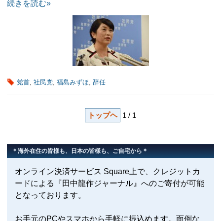
続きを読む»
党首
,
社民党
,
福島みずほ
,
辞任
トップヘ
1 / 1
＊海外在住の皆様も、日本の皆様も、ご自宅から＊
オンライン決済サービス Square上で、クレジットカ
ードによる『田中龍作ジャーナル』へのご寄付が可能
となっております。
お手元のPCやスマホから手軽に振込めます。面倒な