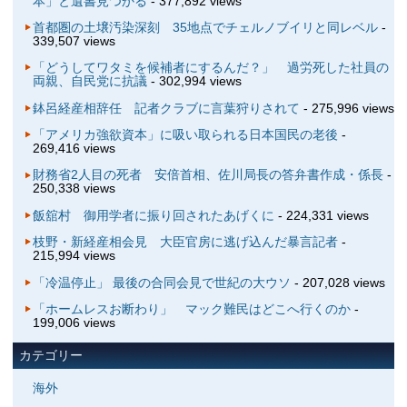
本」と遺書見つかる
- 377,892 views
首都圏の土壌汚染深刻 35地点でチェルノブイリと同レベル
-
339,507 views
「どうしてワタミを候補者にするんだ？」 過労死した社員の
両親、自民党に抗議
- 302,994 views
鉢呂経産相辞任 記者クラブに言葉狩りされて
- 275,996 views
「アメリカ強欲資本」に吸い取られる日本国民の老後
-
269,416 views
財務省2人目の死者 安倍首相、佐川局長の答弁書作成・係長
-
250,338 views
飯舘村 御用学者に振り回されたあげくに
- 224,331 views
枝野・新経産相会見 大臣官房に逃げ込んだ暴言記者
-
215,994 views
「冷温停止」 最後の合同会見で世紀の大ウソ
- 207,028 views
「ホームレスお断わり」 マック難民はどこへ行くのか
-
199,006 views
カテゴリー
海外