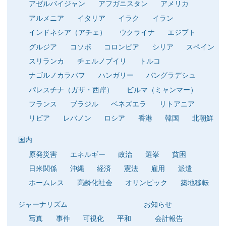
アゼルバイジャン
アフガニスタン
アメリカ
アルメニア
イタリア
イラク
イラン
インドネシア（アチェ）
ウクライナ
エジプト
グルジア
コソボ
コロンビア
シリア
スペイン
スリランカ
チェルノブイリ
トルコ
ナゴルノカラバフ
ハンガリー
バングラデシュ
パレスチナ（ガザ・西岸）
ビルマ（ミャンマー）
フランス
ブラジル
ベネズエラ
リトアニア
リビア
レバノン
ロシア
香港
韓国
北朝鮮
国内
原発災害
エネルギー
政治
選挙
貧困
日米関係
沖縄
経済
憲法
雇用
派遣
ホームレス
高齢化社会
オリンピック
築地移転
ジャーナリズム
お知らせ
写真
事件
可視化
平和
会計報告