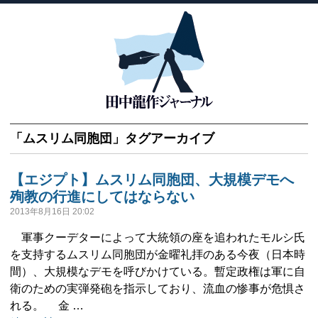
「
ムスリム同胞団
」タグアーカイブ
【エジプト】ムスリム同胞団、大規模デモへ
殉教の行進にしてはならない
2013年8月16日 20:02
軍事クーデターによって大統領の座を追われたモルシ氏
を支持するムスリム同胞団が金曜礼拝のある今夜（日本時
間）、大規模なデモを呼びかけている。暫定政権は軍に自
衛のための実弾発砲を指示しており、流血の惨事が危惧さ
れる。 金 …