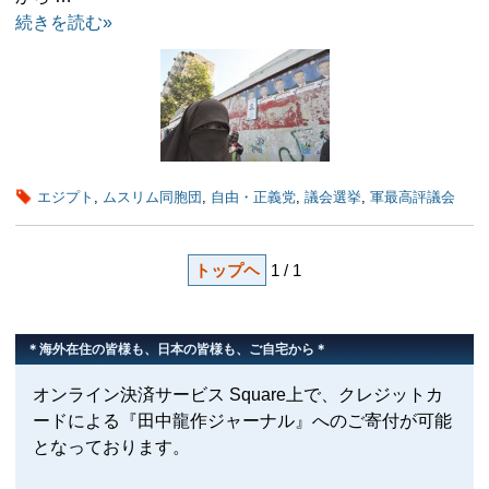
続きを読む»
エジプト
,
ムスリム同胞団
,
自由・正義党
,
議会選挙
,
軍最高評議会
トップヘ
1 / 1
＊海外在住の皆様も、日本の皆様も、ご自宅から＊
オンライン決済サービス Square上で、クレジットカ
ードによる『田中龍作ジャーナル』へのご寄付が可能
となっております。