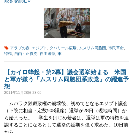
続きを読む»
アラブの春
,
エジプト
,
タハリール広場
,
ムスリム同胞団
,
市民革命
,
特権
,
自由・正義党
,
自由選挙
,
軍
【カイロ蜂起・第2幕】議会選挙始まる 米国
と軍が嫌う「ムスリム同胞団系政党」の躍進予
想
2011年11月28日 23:05
ムバラク独裁政権の崩壊後、初めてとなるエジプト議会
（下院に相当・定数508議席）選挙が28日（現地時間）か
ら始まった。 学生をはじめ若者は、選挙は軍の特権を追
認することになるとして選挙の延期を強く求めた。10日前
から …