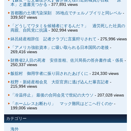
本」と遺書見つかる
- 377,891 views
首都圏の土壌汚染深刻 35地点でチェルノブイリと同レベル
-
339,507 views
「どうしてワタミを候補者にするんだ？」 過労死した社員の
両親、自民党に抗議
- 302,994 views
鉢呂経産相辞任 記者クラブに言葉狩りされて
- 275,996 views
「アメリカ強欲資本」に吸い取られる日本国民の老後
-
269,416 views
財務省2人目の死者 安倍首相、佐川局長の答弁書作成・係長
-
250,337 views
飯舘村 御用学者に振り回されたあげくに
- 224,330 views
枝野・新経産相会見 大臣官房に逃げ込んだ暴言記者
-
215,994 views
「冷温停止」 最後の合同会見で世紀の大ウソ
- 207,028 views
「ホームレスお断わり」 マック難民はどこへ行くのか
-
199,006 views
カテゴリー
海外