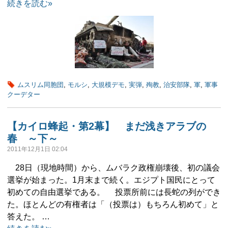
続きを読む»
ムスリム同胞団
,
モルシ
,
大規模デモ
,
実弾
,
殉教
,
治安部隊
,
軍
,
軍事
クーデター
【カイロ蜂起・第2幕】 まだ浅きアラブの
春 ～下～
2011年12月1日 02:04
28日（現地時間）から、ムバラク政権崩壊後、初の議会
選挙が始まった。1月末まで続く。エジプト国民にとって
初めての自由選挙である。 投票所前には長蛇の列ができ
た。ほとんどの有権者は「（投票は）もちろん初めて」と
答えた。 …