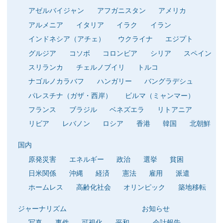
アゼルバイジャン
アフガニスタン
アメリカ
アルメニア
イタリア
イラク
イラン
インドネシア（アチェ）
ウクライナ
エジプト
グルジア
コソボ
コロンビア
シリア
スペイン
スリランカ
チェルノブイリ
トルコ
ナゴルノカラバフ
ハンガリー
バングラデシュ
パレスチナ（ガザ・西岸）
ビルマ（ミャンマー）
フランス
ブラジル
ベネズエラ
リトアニア
リビア
レバノン
ロシア
香港
韓国
北朝鮮
国内
原発災害
エネルギー
政治
選挙
貧困
日米関係
沖縄
経済
憲法
雇用
派遣
ホームレス
高齢化社会
オリンピック
築地移転
ジャーナリズム
お知らせ
写真
事件
可視化
平和
会計報告