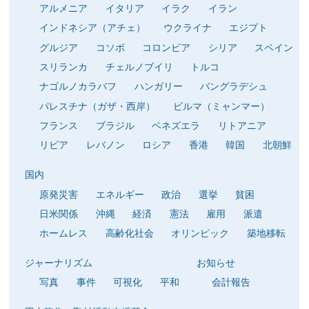
アルメニア
イタリア
イラク
イラン
インドネシア（アチェ）
ウクライナ
エジプト
グルジア
コソボ
コロンビア
シリア
スペイン
スリランカ
チェルノブイリ
トルコ
ナゴルノカラバフ
ハンガリー
バングラデシュ
パレスチナ（ガザ・西岸）
ビルマ（ミャンマー）
フランス
ブラジル
ベネズエラ
リトアニア
リビア
レバノン
ロシア
香港
韓国
北朝鮮
国内
原発災害
エネルギー
政治
選挙
貧困
日米関係
沖縄
経済
憲法
雇用
派遣
ホームレス
高齢化社会
オリンピック
築地移転
ジャーナリズム
お知らせ
写真
事件
可視化
平和
会計報告