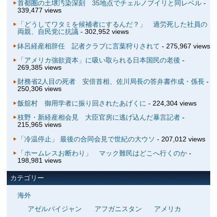
首都圏の土壌汚染深刻 35地点でチェルノブイリと同レベル
-
339,477 views
「どうしてワタミを候補者にするんだ？」 過労死した社員の
両親、自民党に抗議
- 302,952 views
鉢呂経産相辞任 記者クラブに言葉狩りされて
- 275,967 views
「アメリカ強欲資本」に吸い取られる日本国民の老後
-
269,385 views
財務省2人目の死者 安倍首相、佐川局長の答弁書作成・係長
-
250,306 views
飯舘村 御用学者に振り回されたあげくに
- 224,304 views
枝野・新経産相会見 大臣官房に逃げ込んだ暴言記者
-
215,965 views
「冷温停止」 最後の合同会見で世紀の大ウソ
- 207,012 views
「ホームレスお断わり」 マック難民はどこへ行くのか
-
198,981 views
カテゴリー
海外
アゼルバイジャン
アフガニスタン
アメリカ