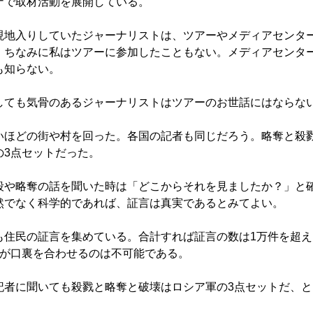
ナで取材活動を展開している。
地入りしていたジャーナリストは、ツアーやメディアセンタ
。ちなみに私はツアーに参加したこともない。メディアセンタ
も知らない。
ても気骨のあるジャーナリストはツアーのお世話にはならな
ほどの街や村を回った。各国の記者も同じだろう。略奪と殺
の3点セットだった。
や略奪の話を聞いた時は「どこからそれを見ましたか？」と
然でなく科学的であれば、証言は真実であるとみてよい。
住民の証言を集めている。合計すれば証言の数は1万件を超え
超が口裏を合わせるのは不可能である。
者に聞いても殺戮と略奪と破壊はロシア軍の3点セットだ、と