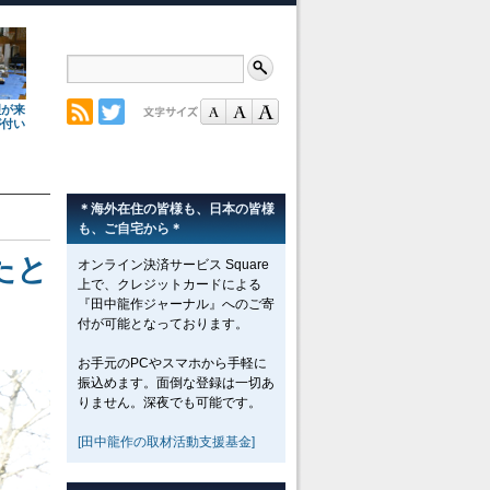
理が来
が付い
＊海外在住の皆様も、日本の皆様
も、ご自宅から＊
たと
オンライン決済サービス Square
上で、クレジットカードによる
『田中龍作ジャーナル』へのご寄
付が可能となっております。
お手元のPCやスマホから手軽に
振込めます。面倒な登録は一切あ
りません。深夜でも可能です。
[田中龍作の取材活動支援基金]