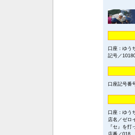
口座：ゆう
記号／1018
口座記号番号／0
口座：ゆう
店名／ゼロ
『セ』を打
店番／018