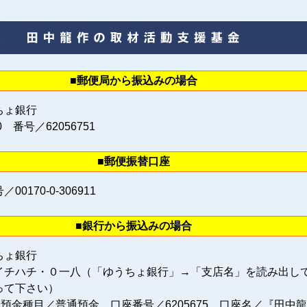
■郵便局から振込みの場合
ちょ銀行
0 番号／62056751
■郵便振替口座
0170‐0‐306911
■銀行から振込みの場合
ちょ銀行
イチハチ・０一八（「ゆうちょ銀行」→「支店名」を読み出し
って下さい）
 預金種目／普通預金 口座番号／6205675 口座名／『田中