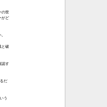
ーの世
ーがど
い。
戮と破
確認す
るだ
いう