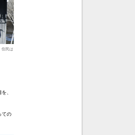
、住民は
情を、
っての