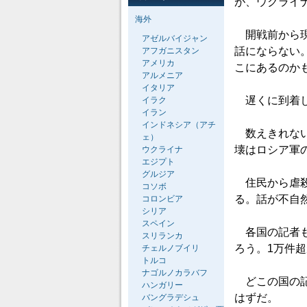
が、ウクライ
海外
開戦前から現
アゼルバイジャン
話にならない
アフガニスタン
アメリカ
こにあるのか
アルメニア
イタリア
遅くに到着し
イラク
イラン
インドネシア（アチ
数えきれない
ェ）
壊はロシア軍
ウクライナ
エジプト
グルジア
住民から虐殺
コソボ
る。話が不自
コロンビア
シリア
スペイン
各国の記者も
スリランカ
ろう。1万件
チェルノブイリ
トルコ
ナゴルノカラバフ
どこの国の記
ハンガリー
はずだ。
バングラデシュ