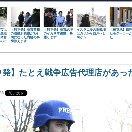
高市は
【熊本発】高市首相
【熊本発】高市総理
イスラエルの主戦場
【被災地】総
天皇陛
の避難所視察が3分
のイカサマ視察、暴
はガザから西岸へと
たらクーラー
も体育
間になった内輪の事
露します
向かう
た
だのに
情教えます
ウ発】たとえ戦争広告代理店があっ
38