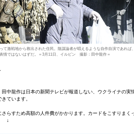
って激戦地から救出された住民。陰謀論者が唱えるような自作自演であれば
表情ではないはずだ。＝3月11日、イルピン 撮影：田中龍作＝
～
、田中龍作は日本の新聞テレビが報道しない、ウクライナの実
できています。
にさらすため高額の人件費がかかります。カードをこすりまく
 ↓