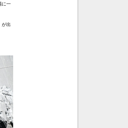
場に一
」が出