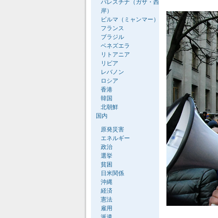
パレスチナ（ガザ・西
岸）
ビルマ（ミャンマー）
フランス
ブラジル
ベネズエラ
リトアニア
リビア
レバノン
ロシア
香港
韓国
北朝鮮
国内
原発災害
エネルギー
政治
選挙
貧困
日米関係
沖縄
経済
憲法
雇用
派遣