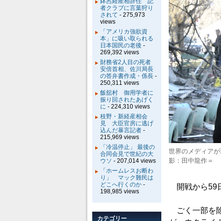
鉢呂経産相辞任 記
者クラブに言葉狩り
されて
- 275,973
views
「アメリカ強欲資
本」に吸い取られる
日本国民の老後
-
269,392 views
財務省2人目の死者
安倍首相、佐川局長
の答弁書作成・係長
-
250,311 views
飯舘村 御用学者に
振り回されたあげく
に
- 224,310 views
枝野・新経産相会
見 大臣官房に逃げ
込んだ暴言記者
-
215,969 views
「冷温停止」 最後の
世界のメディアが
合同会見で世紀の大
影：田中龍作＝
ウソ
- 207,014 views
「ホームレスお断わ
り」 マック難民は
どこへ行くのか
-
開戦から59日
198,985 views
ごく一部を除
カテゴリー