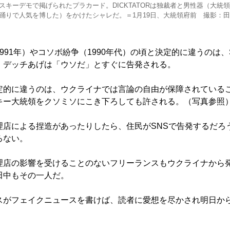
スキーデモで掲げられたプラカード。DICKTATORは独裁者と男性器（大統
踊りで人気を博した）をかけたシャレだ。＝1月19日、大統領府前 撮影：
91年）やコソボ紛争（1990年代）の頃と決定的に違うのは、
。デッチあげは「ウソだ」とすぐに告発される。
的に違うのは、ウクライナでは言論の自由が保障されている
キー大統領をクソミソにこき下ろしても許される。（写真参照
店による捏造があったりしたら、住民がSNSで告発するだろ
ろない。
店の影響を受けることのないフリーランスもウクライナから
田中もその一人だ。
がフェイクニュースを書けば、読者に愛想を尽かされ明日か
。