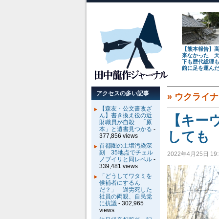
【熊本報告】
来なかった 
下も歴代総理
館に足を運ん
アクセスの多い記事
»
ウクライナ
【森友・公文書改ざ
ん】書き換え役の近
【キー
財職員が自殺 「原
本」と遺書見つかる
-
しても
377,856 views
首都圏の土壌汚染深
刻 35地点でチェル
2022年4月25日 19:
ノブイリと同レベル
-
339,481 views
「どうしてワタミを
候補者にするん
だ？」 過労死した
社員の両親、自民党
に抗議
- 302,965
views