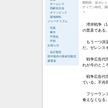
開戦前、反ゼレン
ホームレス
ディアン時代、裸
高齢化社会
＝
オリンピック
築地移転
ジャーナリズム
湾岸戦争（19
写真
の普及である
事件
可視化
平和
もう一つ決定
お知らせ
だ。ゼレンス
会計報告
田中龍作の取材活動支
戦争広告代理
援基金
れが今のとこ
戦争広告代理
ている。不肖
フリーランス
食えなくなる