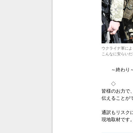
ウクライナ軍によ
こんなに安らいだ
～終わり
◇
皆様のお力で
伝えることが
通訳もリスク
現地取材です。