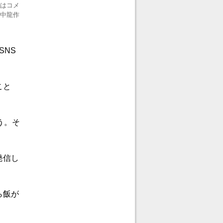
領はコメ
田中龍作
SNS
こと
）
う。そ
発信し
ら飯が