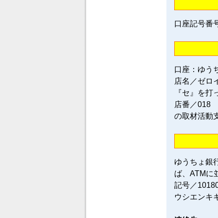
口座記号番号／0
口座：ゆう
店名／ゼロ
『セ』を打
店番／018
の取材活動
ゆうちょ銀
ば、ATM
記号／101
ウシエンキ