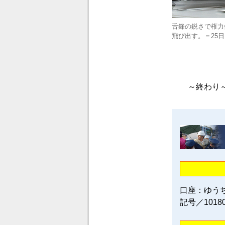
舌鋒の鋭さで権力
飛び出す。＝25
～終わり
口座：ゆう
記号／1018