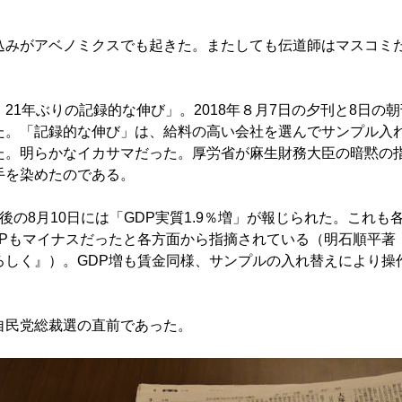
みがアベノミクスでも起きた。またしても伝道師はマスコミ
1年ぶりの記録的な伸び」。2018年８月7日の夕刊と8日の
た。「記録的な伸び」は、給料の高い会社を選んでサンプル入
た。明らかなイカサマだった。厚労省が麻生財務大臣の暗黙の
手を染めたのである。
の8月10日には「GDP実質1.9％増」が報じられた。これも
DPもマイナスだったと各方面から指摘されている（明石順平著
ろしく』）。GDP増も賃金同様、サンプルの入れ替えにより操
民党総裁選の直前であった。