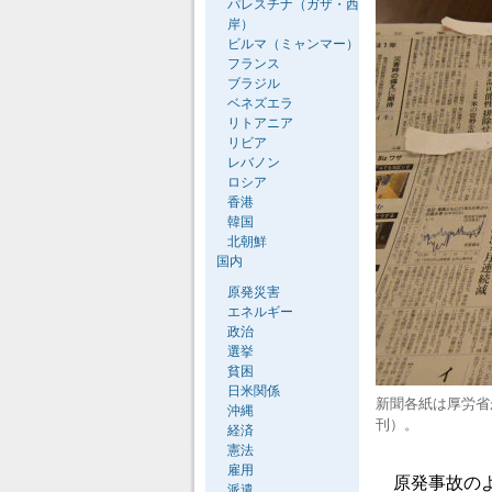
パレスチナ（ガザ・西
岸）
ビルマ（ミャンマー）
フランス
ブラジル
ベネズエラ
リトアニア
リビア
レバノン
ロシア
香港
韓国
北朝鮮
国内
原発災害
エネルギー
政治
選挙
貧困
日米関係
新聞各紙は厚労省
沖縄
刊）。
経済
憲法
雇用
原発事故のよ
派遣