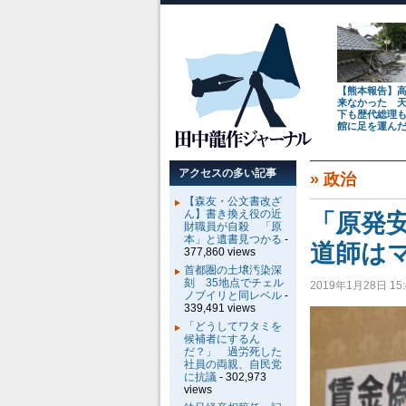
【熊本報告】
来なかった 
下も歴代総理
館に足を運ん
アクセスの多い記事
»
政治
【森友・公文書改ざ
ん】書き換え役の近
「原発
財職員が自殺 「原
本」と遺書見つかる
-
道師は
377,860 views
首都圏の土壌汚染深
刻 35地点でチェル
2019年1月28日 15:
ノブイリと同レベル
-
339,491 views
「どうしてワタミを
候補者にするん
だ？」 過労死した
社員の両親、自民党
に抗議
- 302,973
views