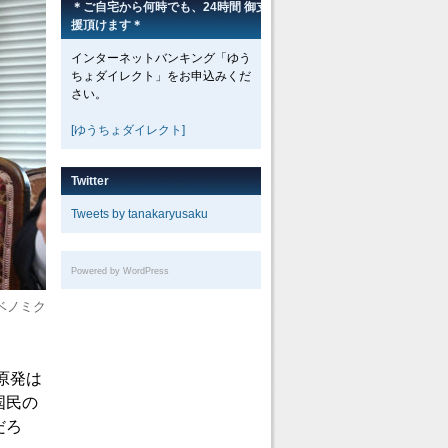
＊ご自宅から何時でも、24時間 御支
援頂けます＊
インターネットバンキング「ゆう
ちょダイレクト」をお申込みくだ
さい。
[ゆうちょダイレクト]
Twitter
Tweets by tanakaryusaku
Powered by WordPress
ベノミク
原発は
国民の
だろ