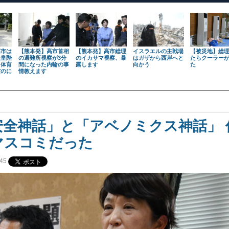
高市は
【熊本発】高市首相
【熊本発】高市総理
イスラエルの主戦場
【被災地】総
天皇陛
の避難所視察が3分
のイカサマ視察、暴
はガザから西岸へと
たらクーラー
も体育
間になった内輪の事
露します
向かう
た
だのに
情教えます
安全神話」と「アベノミクス神話」 
マスコミだった
45