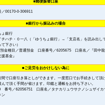
■郵便振替口座
0170‐0‐306911
■銀行から振込みの場合
ちょ銀行
イチハチ・０一八（「ゆうちょ銀行」→「支店名」を読み出し
って下さい）
 預金種目／普通預金 口座番号／6205675 口座名／『田中
支援基金』
■ご足労をおかけしない為に
行間で口座引き落としができます。一度窓口でお手続きして頂
に並んで頂く手間が省けます。印鑑と通帳をお持ち下さい。
80 番号／62056751 口座名／タナカリュウサクノシュザイカ
キン