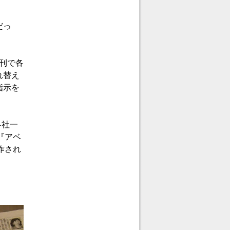
だっ
朝刊で各
れ替え
指示を
各社一
『アベ
作され