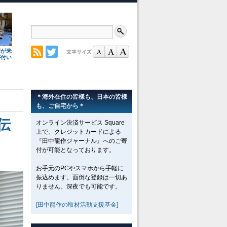
理が来
が付い
＊海外在住の皆様も、日本の皆様
も、ご自宅から＊
伝
オンライン決済サービス Square
上で、クレジットカードによる
『田中龍作ジャーナル』へのご寄
付が可能となっております。
お手元のPCやスマホから手軽に
振込めます。面倒な登録は一切あ
りません。深夜でも可能です。
[田中龍作の取材活動支援基金]