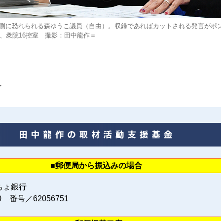
側に恐れられる森ゆうこ議員（自由）。収録であればカットされる発言がポ
日、衆院16控室 撮影：田中龍作＝
～
■郵便局から振込みの場合
ちょ銀行
0 番号／62056751