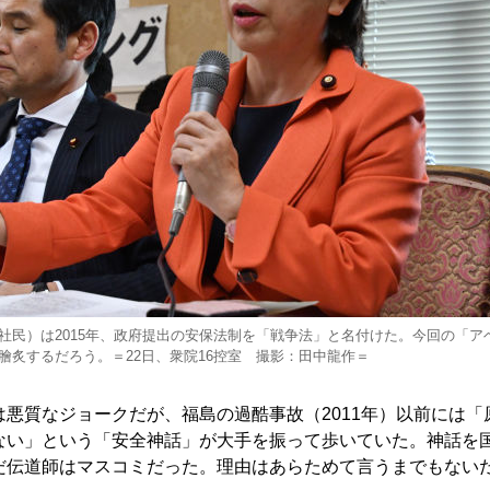
社民）は2015年、政府提出の安保法制を「戦争法」と名付けた。今回の「ア
膾炙するだろう。＝22日、衆院16控室 撮影：田中龍作＝
悪質なジョークだが、福島の過酷事故（2011年）以前には「
ない」という「安全神話」が大手を振って歩いていた。神話を
だ伝道師はマスコミだった。理由はあらためて言うまでもない