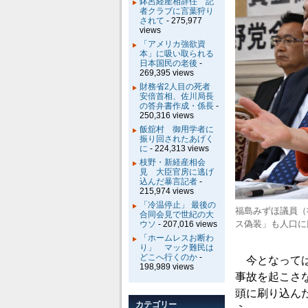
鉢呂経産相辞任 記
者クラブに言葉狩り
されて
- 275,977
views
「アメリカ強欲資
本」に吸い取られる
日本国民の老後
-
269,395 views
財務省2人目の死者
安倍首相、佐川局長
の答弁書作成・係長
-
250,316 views
飯舘村 御用学者に
振り回されたあげく
に
- 224,313 views
枝野・新経産相会
見 大臣官房に逃げ
込んだ暴言記者
-
215,974 views
「冷温停止」 最後の
福島みずほ議員（
合同会見で世紀の大
ス偽装」も人口に
ウソ
- 207,016 views
「ホームレスお断わ
り」 マック難民は
どこへ行くのか
-
今となっては
198,989 views
事故を起こさ
頭に刷り込ん
カテゴリー