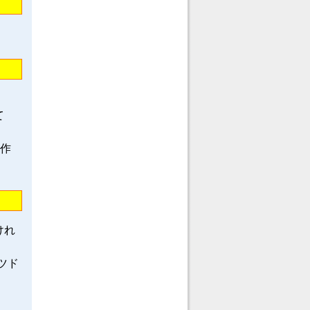
て
龍作
けれ
ツド