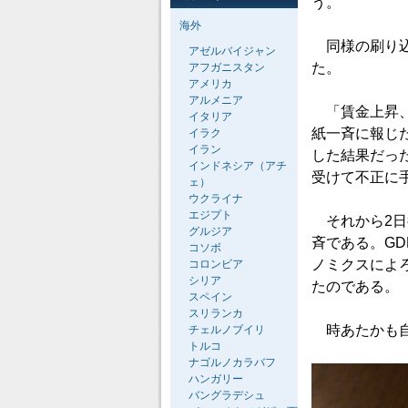
う。
海外
同様の刷り込
アゼルバイジャン
た。
アフガニスタン
アメリカ
アルメニア
「賃金上昇、2
イタリア
紙一斉に報じ
イラク
イラン
した結果だっ
インドネシア（アチ
受けて不正に
ェ）
ウクライナ
エジプト
それから2日後
グルジア
斉である。G
コソボ
ノミクスによ
コロンビア
シリア
たのである。
スペイン
スリランカ
時あたかも自
チェルノブイリ
トルコ
ナゴルノカラバフ
ハンガリー
バングラデシュ