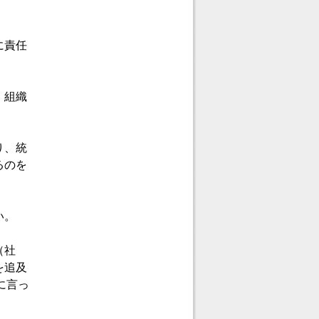
に責任
、組織
り、統
るのを
い。
（社
を追及
に言っ