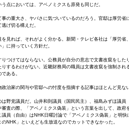
いう点においては、アベノミクスも原発も同じだ。
事の重大さ、ヤバさに気づいているのだろう。官邸は厚労省
て逃げ切る構えだ。
を見れば、それがよく分かる。新聞・テレビ各社は「厚労省
い」に持っていく方針だ。
りつけてはならない。公務員が自分の意志で文書改竄をした
たりするわけがない。近畿財務局の職員は文書改竄を強制され
のである。
政治家の関与や官邸への忖度を指摘する記事はほとんど見な
は野党議員だ。山井和則議員（国民民主）、福島みずほ議員
中審査の際、「アベノミクス偽装」という言葉を出して、政府
こ議員（自由）はNHK日曜討論で「アベノミクス偽装」と明快
まのNHK」といえども生放送なのでカットできなかった。