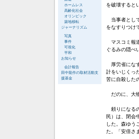
を破壊すると
ホームレス
高齢化社会
オリンピック
当事者として
築地移転
をなすりつけ
ジャーナリズム
写真
事件
マスコミ報道
可視化
ぐるみの隠ぺ
平和
お知らせ
厚労省になす
会計報告
計をいじくっ
田中龍作の取材活動支
援基金
苦に自殺した
だのに、大物
頼りになるの
民）は、閉会
した。森ゆう
た。「安倍さ