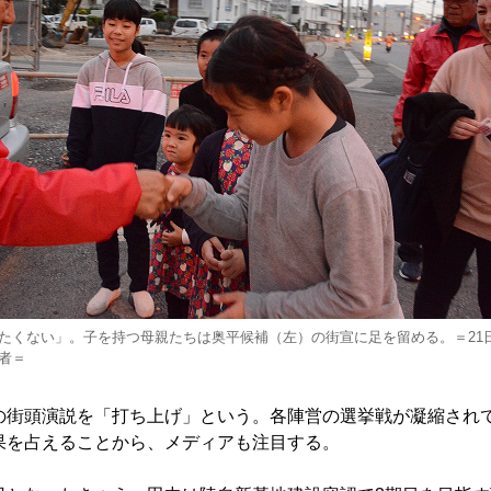
たくない」。子を持つ母親たちは奥平候補（左）の街宣に足を留める。＝21
者＝
街頭演説を「打ち上げ」という。各陣営の選挙戦が凝縮され
果を占えることから、メディアも注目する。