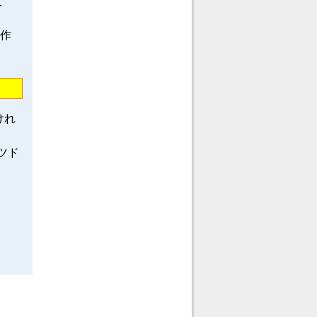
て
龍作
けれ
ツド