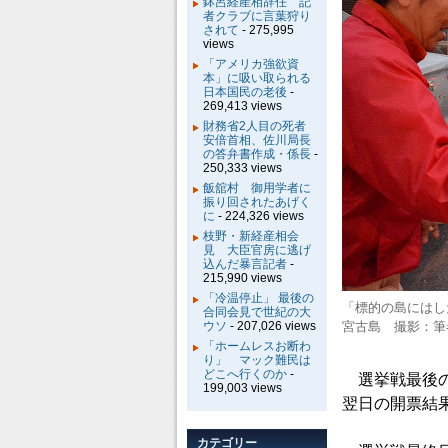
鉢呂経産相辞任 記
者クラブに言葉狩り
されて
- 275,995
views
「アメリカ強欲資
本」に吸い取られる
日本国民の老後
-
269,413 views
財務省2人目の死者
安倍首相、佐川局長
の答弁書作成・係長
-
250,333 views
飯舘村 御用学者に
振り回されたあげく
に
- 224,326 views
枝野・新経産相会
見 大臣官房に逃げ
込んだ暴言記者
-
215,990 views
「冷温停止」 最後の
「標的の島にはし
合同会見で世紀の大
ウソ
- 207,026 views
宮古島 撮影：筆
「ホームレスお断わ
り」 マック難民は
どこへ行くのか
-
選挙戦最後の
199,003 views
翌日の開票結
カテゴリー