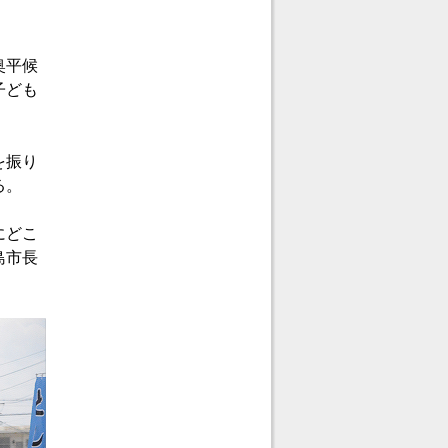
奥平候
子ども
を振り
る。
にどこ
島市長