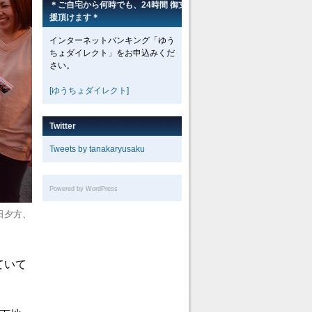
＊ご自宅から何時でも、24時間 御支
援頂けます＊
インターネットバンキング「ゆう
ちょダイレクト」をお申込みくだ
さい。
[ゆうちょダイレクト]
Twitter
Tweets by tanakaryusaku
Powered by WordPress
日夕方、
ていて