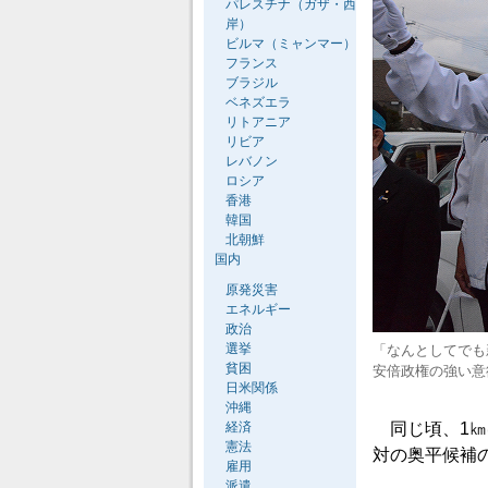
パレスチナ（ガザ・西
岸）
ビルマ（ミャンマー）
フランス
ブラジル
ベネズエラ
リトアニア
リビア
レバノン
ロシア
香港
韓国
北朝鮮
国内
原発災害
エネルギー
政治
選挙
「なんとしてでも
貧困
安倍政権の強い意
日米関係
沖縄
経済
同じ頃、1㎞
憲法
対の奥平候補
雇用
派遣