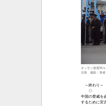
オッサン密度95
古島 撮影：筆者
～終わり～
◇
中国の脅威を
するために宮