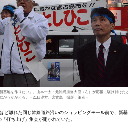
新基地を作りたい」。山本一太・元沖縄担当大臣（右）が応援に駆け付けた
欲がうかがえる。＝21日夕方、宮古島 撮影：筆者＝
ほど離れた同じ幹線道路沿いのショッピングモール前で、新基
の「打ち上げ」集会が開かれていた。