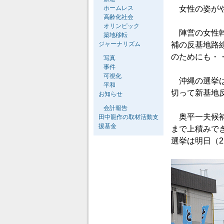
ホームレス
女性の姿がや
高齢化社会
オリンピック
陣営の女性幹
築地移転
ジャーナリズム
補の反基地路
のためにも・
写真
事件
可視化
沖縄の選挙は
平和
切って新基地
お知らせ
会計報告
奥平一夫候補
田中龍作の取材活動支
援基金
まで上積みで
選挙は明日（2