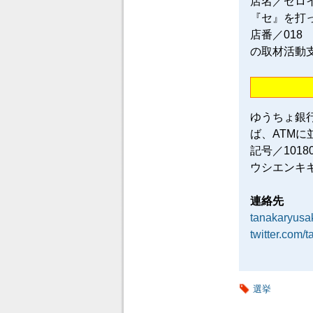
店名／ゼロ
『セ』を打
店番／018
の取材活動
ゆうちょ銀
ば、ATM
記号／101
ウシエンキ
連絡先
tanakaryus
twitter.com/
選挙