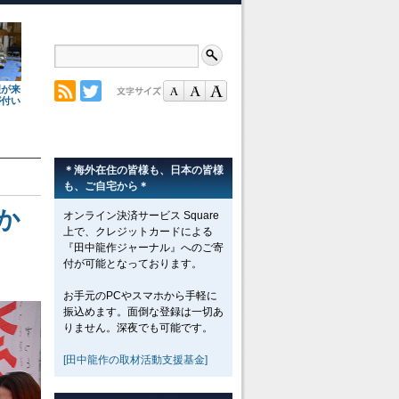
理が来
が付い
＊海外在住の皆様も、日本の皆様
も、ご自宅から＊
か
オンライン決済サービス Square
上で、クレジットカードによる
『田中龍作ジャーナル』へのご寄
付が可能となっております。
お手元のPCやスマホから手軽に
振込めます。面倒な登録は一切あ
りません。深夜でも可能です。
[田中龍作の取材活動支援基金]