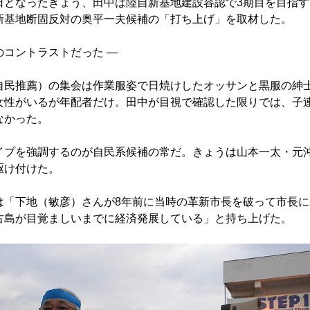
となったきょう、田中は陸自新基地建設容認で3期目を目指す
新基地断固反対の奥平一夫候補の「打ち上げ」を取材した。
コントラストだった ―
民推薦）の集会は作業服姿で日焼けしたオッサンと黒服の紳
女性がいるが年配者だけ。田中が目視で確認した限りでは、子
なかった。
プを強調するのが自民系候補の常だ。きょうは山本一太・元
駆け付けた。
「下地（敏彦）さんが8年前に当時の革新市長を破って市長に
古島が目覚ましいまでに経済発展している」と持ち上げた。