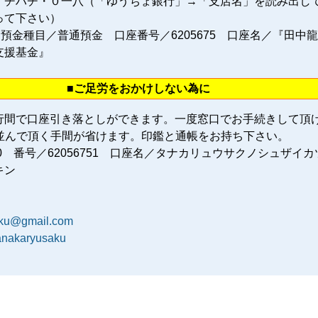
イチハチ・０一八（「ゆうちょ銀行」→「支店名」を読み出し
って下さい）
 預金種目／普通預金 口座番号／6205675 口座名／『田中
支援基金』
■ご足労をおかけしない為に
行間で口座引き落としができます。一度窓口でお手続きして頂
に並んで頂く手間が省けます。印鑑と通帳をお持ち下さい。
80 番号／62056751 口座名／タナカリュウサクノシュザイカ
キン
aku@gmail.com
tanakaryusaku