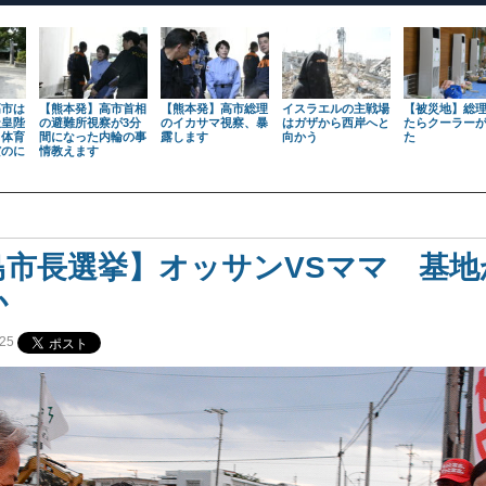
高市は
【熊本発】高市首相
【熊本発】高市総理
イスラエルの主戦場
【被災地】総
天皇陛
の避難所視察が3分
のイカサマ視察、暴
はガザから西岸へと
たらクーラー
も体育
間になった内輪の事
露します
向かう
た
だのに
情教えます
島市長選挙】オッサンVSママ 基地
てか
25