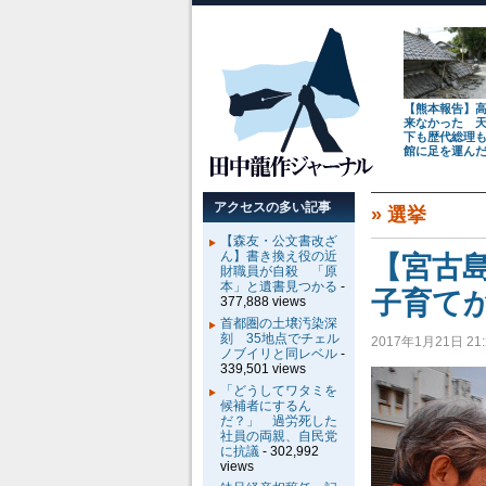
【熊本報告】
来なかった 
下も歴代総理
館に足を運ん
アクセスの多い記事
»
選挙
【森友・公文書改ざ
ん】書き換え役の近
【宮古
財職員が自殺 「原
本」と遺書見つかる
-
子育
377,888 views
首都圏の土壌汚染深
刻 35地点でチェル
2017年1月21日 21:
ノブイリと同レベル
-
339,501 views
「どうしてワタミを
候補者にするん
だ？」 過労死した
社員の両親、自民党
に抗議
- 302,992
views