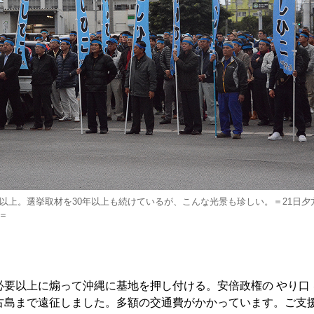
％以上。選挙取材を30年以上も続けているが、こんな光景も珍しい。＝21日夕
＝
必要以上に煽って沖縄に基地を押し付ける。安倍政権の やり口 
古島まで遠征しました。多額の交通費がかかっています。ご支