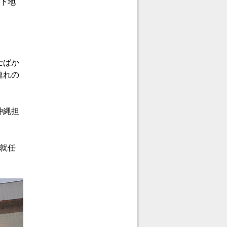
下地
士ばか
連れの
沖縄担
就任