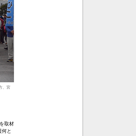
方、宮
を取材
援何と