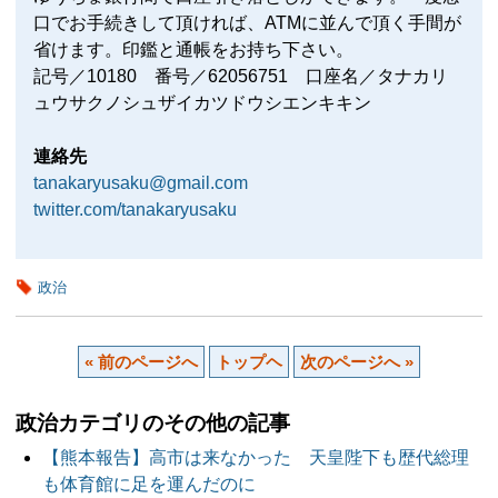
口でお手続きして頂ければ、ATMに並んで頂く手間が
省けます。印鑑と通帳をお持ち下さい。
記号／10180 番号／62056751 口座名／タナカリ
ュウサクノシュザイカツドウシエンキキン
連絡先
tanakaryusaku@gmail.com
twitter.com/tanakaryusaku
政治
« 前のページへ
トップヘ
次のページへ »
政治カテゴリのその他の記事
【熊本報告】高市は来なかった 天皇陛下も歴代総理
も体育館に足を運んだのに