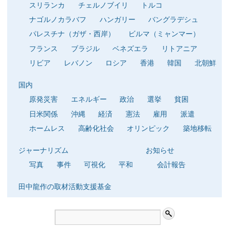
スリランカ
チェルノブイリ
トルコ
ナゴルノカラバフ
ハンガリー
バングラデシュ
パレスチナ（ガザ・西岸）
ビルマ（ミャンマー）
フランス
ブラジル
ベネズエラ
リトアニア
リビア
レバノン
ロシア
香港
韓国
北朝鮮
国内
原発災害
エネルギー
政治
選挙
貧困
日米関係
沖縄
経済
憲法
雇用
派遣
ホームレス
高齢化社会
オリンピック
築地移転
ジャーナリズム
お知らせ
写真
事件
可視化
平和
会計報告
田中龍作の取材活動支援基金