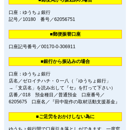
口座：ゆうちょ銀行
記号／10180 番号／62056751
■郵便振替口座
口座記号番号／00170‐0‐306911
■銀行から振込みの場合
口座：ゆうちょ銀行
店名／ゼロイチハチ・０一八（「ゆうちょ銀行」
→「支店名」を読み出して『セ』を打って下さい）
店番／018 預金種目／普通預金 口座番号／
6205675 口座名／『田中龍作の取材活動支援基金』
■ご足労をおかけしない為に
ゆうちょ銀行間で口座引き落としができます。一度窓