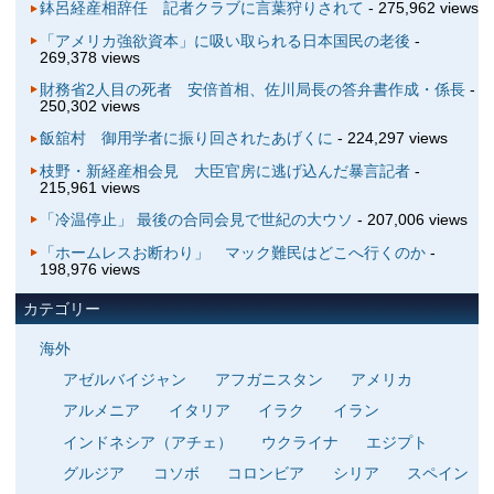
鉢呂経産相辞任 記者クラブに言葉狩りされて
- 275,962 views
「アメリカ強欲資本」に吸い取られる日本国民の老後
-
269,378 views
財務省2人目の死者 安倍首相、佐川局長の答弁書作成・係長
-
250,302 views
飯舘村 御用学者に振り回されたあげくに
- 224,297 views
枝野・新経産相会見 大臣官房に逃げ込んだ暴言記者
-
215,961 views
「冷温停止」 最後の合同会見で世紀の大ウソ
- 207,006 views
「ホームレスお断わり」 マック難民はどこへ行くのか
-
198,976 views
カテゴリー
海外
アゼルバイジャン
アフガニスタン
アメリカ
アルメニア
イタリア
イラク
イラン
インドネシア（アチェ）
ウクライナ
エジプト
グルジア
コソボ
コロンビア
シリア
スペイン