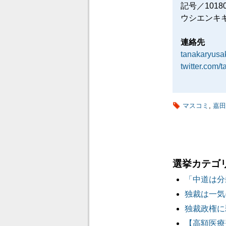
記号／101
ウシエンキ
連絡先
tanakaryus
twitter.com/
マスコミ
,
嘉田
選挙カテゴ
「中道は分
独裁は一気
独裁政権に
【高額医療