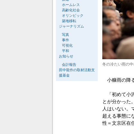
ホームレス
高齢化社会
オリンピック
築地移転
ジャーナリズム
写真
事件
可視化
平和
お知らせ
冬の冷たい雨の中
会計報告
田中龍作の取材活動支
援基金
小糠雨の降る
「初めて小沢
とが分かった
人はいない。
超える事態に
性＝文京区在