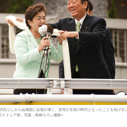
沢氏らしからぬ場面に会場が沸く。女性が主役の時代となったことを告げる
楽町イトシア前。写真：島崎ろでぃ撮影=