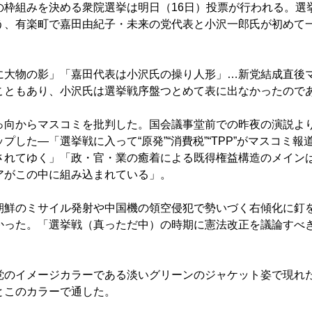
枠組みを決める衆院選挙は明日（16日）投票が行われる。選
う、有楽町で嘉田由紀子・未来の党代表と小沢一郎氏が初めて
大物の影」「嘉田代表は小沢氏の操り人形」…新党結成直後
こともあり、小沢氏は選挙戦序盤つとめて表に出なかったので
向からマスコミを批判した。国会議事堂前での昨夜の演説よ
プした―「選挙戦に入って“原発”“消費税”“TPP”がマスコミ報
されてゆく」「政・官・業の癒着による既得権益構造のメイン
アがこの中に組み込まれている」。
鮮のミサイル発射や中国機の領空侵犯で勢いづく右傾化に釘
かった。「選挙戦（真っただ中）の時期に憲法改正を議論すべ
のイメージカラーである淡いグリーンのジャケット姿で現れ
とこのカラーで通した。