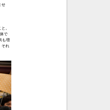
ませ
こと。
体で
供も増
。それ