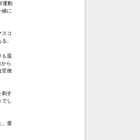
挙運動
一緒に
マスコ
ある。
りも遥
道から
は官僚
を刺す
きでし
た。選