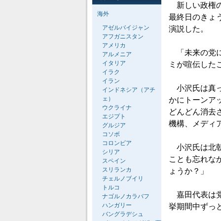
新しい政権の
海外
最終日のきょ
アゼルバイジャン
演説した。
アフガニスタン
アメリカ
「未来の党に
アルメニア
イタリア
ミが喧伝した
イラク
イラン
小沢氏は真っ
インドネシア（アチ
ェ）
かにトーンアッ
ウクライナ
どんどん消去
エジプト
機構、メディ
グルジア
コソボ
コロンビア
小沢氏は北朝
シリア
ことも忘れな
スペイン
スリランカ
ょうか？」
チェルノブイリ
トルコ
嘉田代表は党
ナゴルノカラバフ
ハンガリー
挙期間中ずっ
バングラデシュ