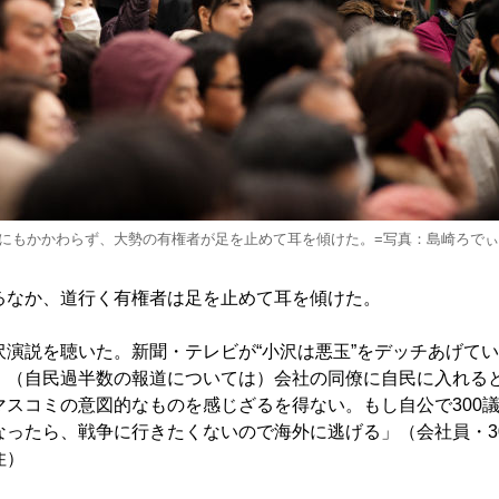
にもかかわらず、大勢の有権者が足を止めて耳を傾けた。=写真：島崎ろでぃ
なか、道行く有権者は足を止めて耳を傾けた。
演説を聴いた。新聞・テレビが“小沢は悪玉”をデッチあげて
。（自民過半数の報道については）会社の同僚に自民に入れる
マスコミの意図的なものを感じざるを得ない。もし自公で300
なったら、戦争に行きたくないので海外に逃げる」（会社員・3
住）