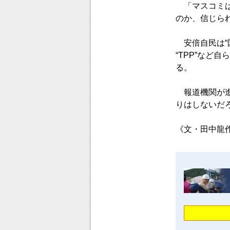
「マスコミは
のか、信じら
安倍自民は“
“TPP”など
る。
報道機関が進
りはしないだ
《文・田中龍作