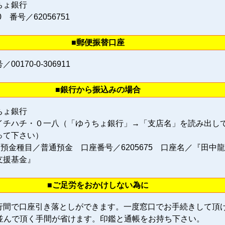
ちょ銀行
0 番号／62056751
■郵便振替口座
0170‐0‐306911
■銀行から振込みの場合
ちょ銀行
イチハチ・０一八（「ゆうちょ銀行」→「支店名」を読み出し
って下さい）
 預金種目／普通預金 口座番号／6205675 口座名／『田中
支援基金』
■ご足労をおかけしない為に
行間で口座引き落としができます。一度窓口でお手続きして頂
に並んで頂く手間が省けます。印鑑と通帳をお持ち下さい。