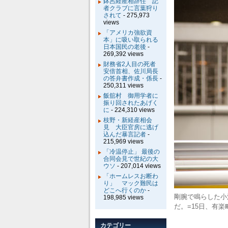
鉢呂経産相辞任 記
者クラブに言葉狩り
されて
- 275,973
views
「アメリカ強欲資
本」に吸い取られる
日本国民の老後
-
269,392 views
財務省2人目の死者
安倍首相、佐川局長
の答弁書作成・係長
-
250,311 views
飯舘村 御用学者に
振り回されたあげく
に
- 224,310 views
枝野・新経産相会
見 大臣官房に逃げ
込んだ暴言記者
-
215,969 views
「冷温停止」 最後の
合同会見で世紀の大
ウソ
- 207,014 views
「ホームレスお断わ
り」 マック難民は
どこへ行くのか
-
剛腕で鳴らした小
198,985 views
だ。=15日、有
カテゴリー