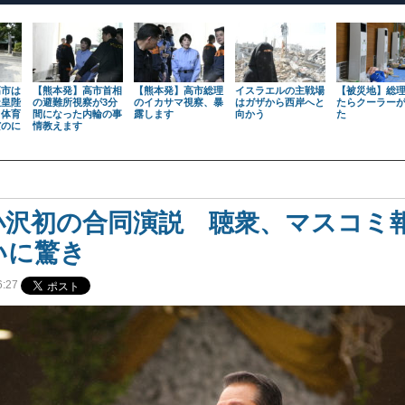
高市は
【熊本発】高市首相
【熊本発】高市総理
イスラエルの主戦場
【被災地】総
天皇陛
の避難所視察が3分
のイカサマ視察、暴
はガザから西岸へと
たらクーラー
も体育
間になった内輪の事
露します
向かう
た
だのに
情教えます
小沢初の合同演説 聴衆、マスコミ
いに驚き
:27