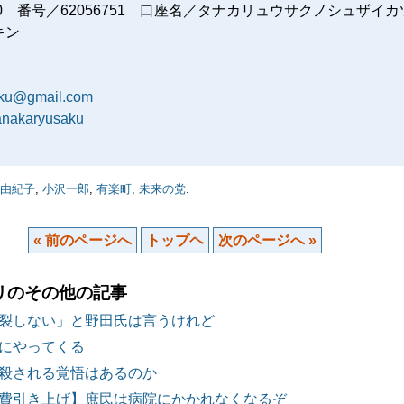
80 番号／62056751 口座名／タナカリュウサクノシュザイカ
キン
aku@gmail.com
tanakaryusaku
由紀子
,
小沢一郎
,
有楽町
,
未来の党
.
« 前のページへ
トップヘ
次のページへ »
リのその他の記事
裂しない」と野田氏は言うけれど
にやってくる
殺される覚悟はあるのか
費引き上げ】庶民は病院にかかれなくなるぞ