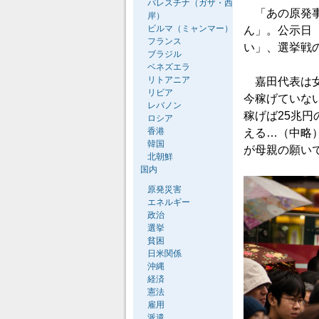
パレスチナ（ガザ・西
「あの原発事
岸）
ビルマ（ミャンマー）
ん」。公示日
フランス
い」、選挙戦
ブラジル
ベネズエラ
リトアニア
嘉田代表は女
リビア
今稼げていな
レバノン
稼げば25兆
ロシア
香港
える…（中略
韓国
が母親の願い
北朝鮮
国内
原発災害
エネルギー
政治
選挙
貧困
日米関係
沖縄
経済
憲法
雇用
派遣