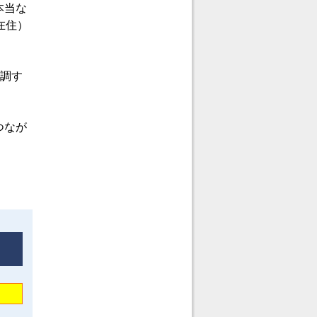
本当な
在住）
同調す
つなが