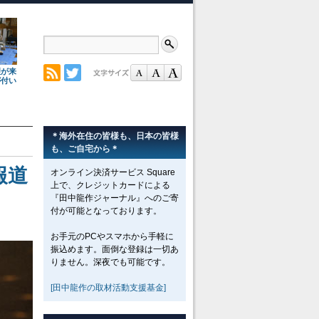
理が来
が付い
＊海外在住の皆様も、日本の皆様
も、ご自宅から＊
報道
オンライン決済サービス Square
上で、クレジットカードによる
『田中龍作ジャーナル』へのご寄
付が可能となっております。
お手元のPCやスマホから手軽に
振込めます。面倒な登録は一切あ
りません。深夜でも可能です。
[田中龍作の取材活動支援基金]