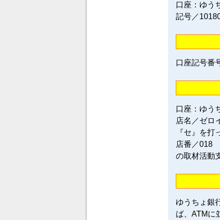
口座：ゆう
記号／1018
口座記号番号／0
口座：ゆう
店名／ゼロ
『セ』を打
店番／018
の取材活動
ゆうちょ銀
ば、ATM