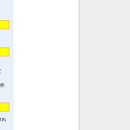
て
龍作
けれ