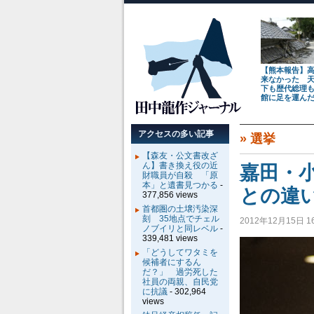
【熊本報告】
来なかった 
下も歴代総理
館に足を運ん
アクセスの多い記事
»
選挙
【森友・公文書改ざ
ん】書き換え役の近
嘉田・
財職員が自殺 「原
本」と遺書見つかる
-
との違
377,856 views
首都圏の土壌汚染深
刻 35地点でチェル
2012年12月15日 16
ノブイリと同レベル
-
339,481 views
「どうしてワタミを
候補者にするん
だ？」 過労死した
社員の両親、自民党
に抗議
- 302,964
views