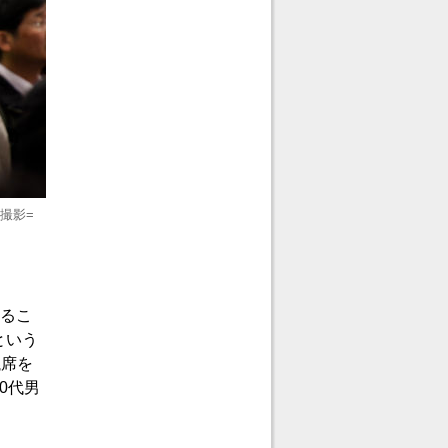
撮影=
いるこ
という
議席を
0代男