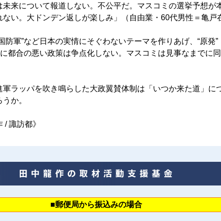
未来について報道しない。不公平だ。マスコミの選挙予想が
れない。大ドンデン返しが楽しみ」（自由業・60代男性＝亀戸
国防軍”など日本の実情にそぐわないテーマを作りあげ、“原発”
自らに都合の悪い政策は争点化しない。マスコミは見事なまでに
軍ラッパを吹き鳴らした大政翼賛体制は「いつか来た道」に
ろうか。
 / 諏訪都》
■郵便局から振込みの場合