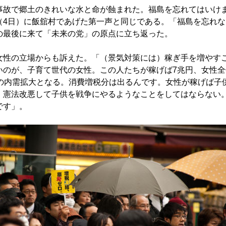
故で郷土のきれいな水と命が蝕まれた。福島を忘れてはいけ
（4日）に飯舘村であげた第一声と同じである。「福島を忘れな
の最後に来て「未来の党」の原点に立ち返った。
性の立場からも訴えた。「（景気対策には）稼ぎ手を増やす
いのが、子育て世代の女性。この人たちが稼げば7兆円、女性全
円の内需拡大となる。消費増税分は出るんです。女性が稼げば子
）憲法改悪して子供を戦争にやるようなことをしてはならない
です」。