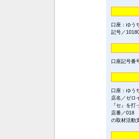
口座：ゆう
記号／1018
口座記号番号／0
口座：ゆう
店名／ゼロ
『セ』を打
店番／018
の取材活動