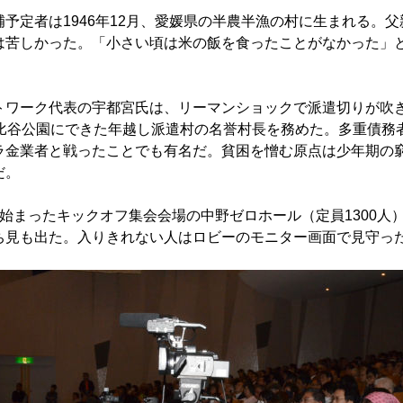
予定者は1946年12月、愛媛県の半農半漁の村に生まれる。父
は苦しかった。「小さい頃は米の飯を食ったことがなかった」
ワーク代表の宇都宮氏は、リーマンショックで派遣切りが吹
日比谷公園にできた年越し派遣村の名誉村長を務めた。多重債務
ラ金業者と戦ったことでも有名だ。貧困を憎む原点は少年期の
だ。
始まったキックオフ集会会場の中野ゼロホール（定員1300人
ち見も出た。入りきれない人はロビーのモニター画面で見守っ