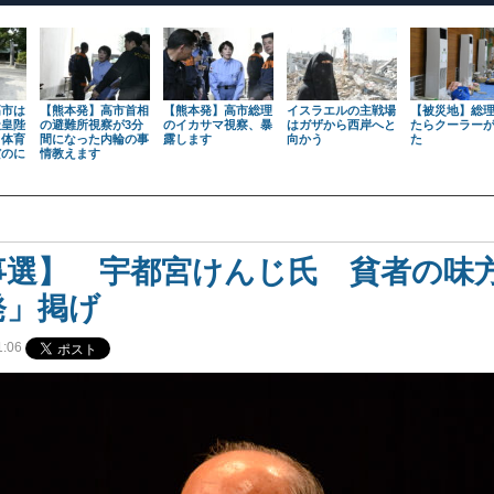
高市は
【熊本発】高市首相
【熊本発】高市総理
イスラエルの主戦場
【被災地】総
天皇陛
の避難所視察が3分
のイカサマ視察、暴
はガザから西岸へと
たらクーラー
も体育
間になった内輪の事
露します
向かう
た
だのに
情教えます
事選】 宇都宮けんじ氏 貧者の味
発」掲げ
:06