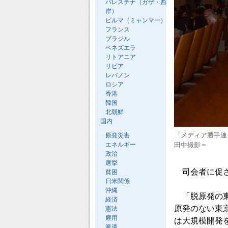
パレスチナ（ガザ・西
岸）
ビルマ（ミャンマー）
フランス
ブラジル
ベネズエラ
リトアニア
リビア
レバノン
ロシア
香港
韓国
北朝鮮
国内
「メディア勝手連
原発災害
エネルギー
田中撮影＝
政治
選挙
司会者に促さ
貧困
日米関係
沖縄
「脱原発の東
経済
原発のない東
憲法
雇用
は大規模開発
派遣