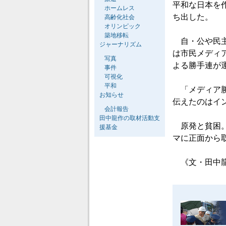
平和な日本を
ホームレス
ち出した。
高齢化社会
オリンピック
築地移転
自・公や民主
ジャーナリズム
は市民メディ
写真
よる勝手連が
事件
可視化
平和
「メディア勝
お知らせ
伝えたのはイ
会計報告
田中龍作の取材活動支
原発と貧困。
援基金
マに正面から
《文・田中