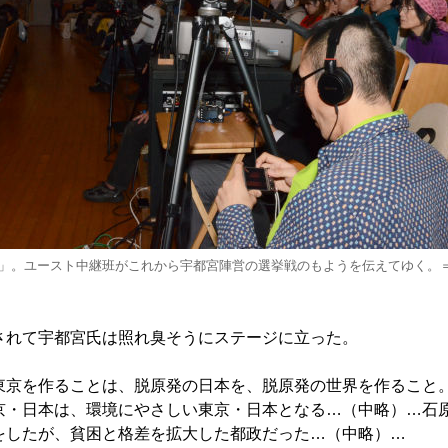
」。ユースト中継班がこれから宇都宮陣営の選挙戦のもようを伝えてゆく。
れて宇都宮氏は照れ臭そうにステージに立った。
京を作ることは、脱原発の日本を、脱原発の世界を作ること
京・日本は、環境にやさしい東京・日本となる…（中略）…石
をしたが、貧困と格差を拡大した都政だった…（中略）…