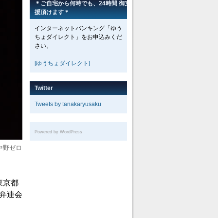
＊ご自宅から何時でも、24時間 御支
援頂けます＊
インターネットバンキング「ゆう
ちょダイレクト」をお申込みくだ
さい。
[ゆうちょダイレクト]
Twitter
Tweets by tanakaryusaku
Powered by WordPress
中野ゼロ
東京都
日弁連会