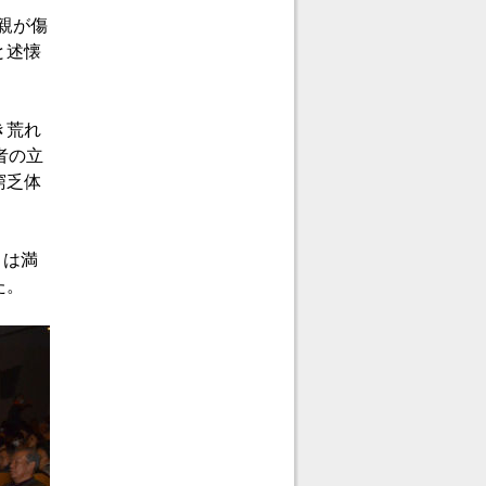
親が傷
と述懐
き荒れ
者の立
窮乏体
）は満
た。