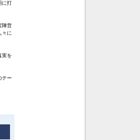
明に打
宮陣営
人々に
真実を
。
のテー