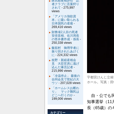
鉢呂経産相辞任 記
者クラブに言葉狩り
されて
- 275,997
views
「アメリカ強欲資
本」に吸い取られる
日本国民の老後
-
269,416 views
財務省2人目の死者
安倍首相、佐川局長
の答弁書作成・係長
-
250,338 views
飯舘村 御用学者に
振り回されたあげく
に
- 224,332 views
枝野・新経産相会
見 大臣官房に逃げ
込んだ暴言記者
-
215,996 views
「冷温停止」 最後の
宇都宮けんじ立候
合同会見で世紀の大
ホール。写真：田
ウソ
- 207,028 views
「ホームレスお断わ
り」 マック難民は
どこへ行くのか
-
自・公でも民
199,006 views
知事選挙（11
長（65歳）
カテゴリー