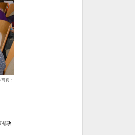
＝写真：
。
原都政