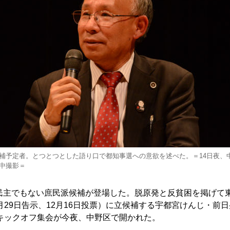
補予定者。とつとつとした語り口で都知事選への意欲を述べた。＝14日夜、
中撮影＝
主でもない庶民派候補が登場した。脱原発と反貧困を掲げて
月29日告示、12月16日投票）に立候補する宇都宮けんじ・前
のキックオフ集会が今夜、中野区で開かれた。