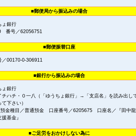
■郵便局から振込みの場合
ちょ銀行
0 番号／62056751
■郵便振替口座
0170‐0‐306911
■銀行から振込みの場合
ちょ銀行
イチハチ・０一八（「ゆうちょ銀行」→「支店名」を読み出し
って下さい）
 預金種目／普通預金 口座番号／6205675 口座名／『田中
支援基金』
■ご足労をおかけしない為に