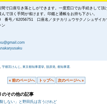
行間で口座引き落としができます。一度窓口でお手続きして頂
に並んで頂く手間が省けます。印鑑と通帳をお持ち下さい。
80 番号／62056751 口座名／タナカリュウサクノシュザイカ
キン
aku@gmail.com
tanakaryusaku
,
宇都宮けんじ
,
東京都知事選挙
,
脱原発
,
都知事選
.
« 前のページへ
トップヘ
次のページへ »
リのその他の記事
裂しない」と野田氏は言うけれど