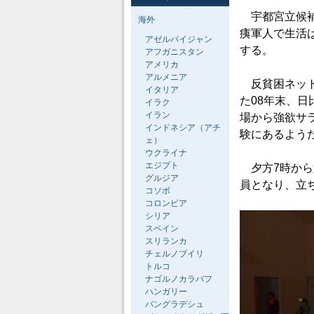
宇都宮立候補
海外
痍軍人で生活
アゼルバイジャン
する。
アフガニスタン
アメリカ
アルメニア
反貧困ネット
イタリア
た08年末、
イラク
イラン
場から強欲サ
インドネシア（アチ
験にあるよう
ェ）
ウクライナ
エジプト
夕方7時から
グルジア
員となり、立
コソボ
コロンビア
シリア
スペイン
スリランカ
チェルノブイリ
トルコ
ナゴルノカラバフ
ハンガリー
バングラデシュ