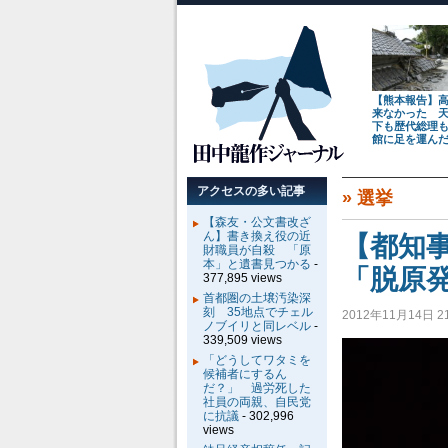
【熊本報告】
来なかった 
下も歴代総理
館に足を運ん
アクセスの多い記事
»
選挙
【森友・公文書改ざ
ん】書き換え役の近
【都知
財職員が自殺 「原
本」と遺書見つかる
-
「脱原
377,895 views
首都圏の土壌汚染深
刻 35地点でチェル
2012年11月14日 21
ノブイリと同レベル
-
339,509 views
「どうしてワタミを
候補者にするん
だ？」 過労死した
社員の両親、自民党
に抗議
- 302,996
views