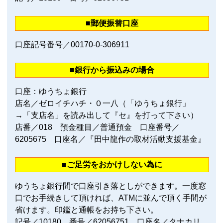
■郵便振替口座
口座記号番号／00170‐0‐306911
■銀行から振込みの場合
口座：ゆうちょ銀行
店名／ゼロイチハチ・０一八（「ゆうちょ銀行」
→「支店名」を読み出して『セ』を打って下さい）
店番／018 預金種目／普通預金 口座番号／
6205675 口座名／『田中龍作の取材活動支援基金』
■ご足労をおかけしない為に
ゆうちょ銀行間で口座引き落としができます。一度窓
口でお手続きして頂ければ、ATMに並んで頂く手間が
省けます。印鑑と通帳をお持ち下さい。
記号／10180 番号／62056751 口座名／タナカリ