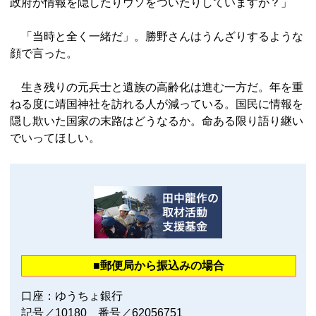
政府が情報を隠したりウソをついたりしていますが？」
「当時と全く一緒だ」。勝野さんはうんざりするような
顔で言った。
生き残りの元兵士と遺族の高齢化は進む一方だ。年を重
ねる度に靖国神社を訪れる人が減っている。国民に情報を
隠し欺いた国家の末路はどうなるか。命ある限り語り継い
でいってほしい。
■郵便局から振込みの場合
口座：ゆうちょ銀行
記号／10180 番号／62056751