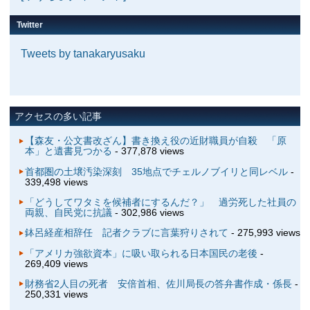
Twitter
Tweets by tanakaryusaku
アクセスの多い記事
【森友・公文書改ざん】書き換え役の近財職員が自殺 「原
本」と遺書見つかる
- 377,878 views
首都圏の土壌汚染深刻 35地点でチェルノブイリと同レベル
-
339,498 views
「どうしてワタミを候補者にするんだ？」 過労死した社員の
両親、自民党に抗議
- 302,986 views
鉢呂経産相辞任 記者クラブに言葉狩りされて
- 275,993 views
「アメリカ強欲資本」に吸い取られる日本国民の老後
-
269,409 views
財務省2人目の死者 安倍首相、佐川局長の答弁書作成・係長
-
250,331 views