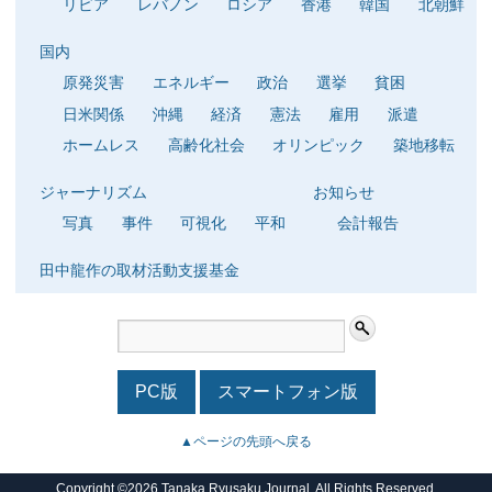
リビア
レバノン
ロシア
香港
韓国
北朝鮮
国内
原発災害
エネルギー
政治
選挙
貧困
日米関係
沖縄
経済
憲法
雇用
派遣
ホームレス
高齢化社会
オリンピック
築地移転
ジャーナリズム
お知らせ
写真
事件
可視化
平和
会計報告
田中龍作の取材活動支援基金
PC版
スマートフォン版
▲ページの先頭へ戻る
Copyright ©2026 Tanaka Ryusaku Journal. All Rights Reserved.