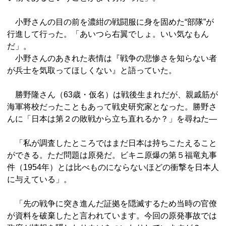
小野さんの目の前を濃紺の戦闘服に身を固めた“部隊”が
行進して行った。「あいつら右翼でしょ。いい気なもん
だ」。
小野さんのあきれた表情は『戦争の悲惨さを知らない者
が兵士を気取ってほしくない』と語っていた。
勝野隆さん（63歳・仮名）は戦後生まれだが、親戚筋が
海軍将校だったこともあって戦史研究家となった。勝野さ
んに「日本は第２の敗戦から立ち直れるか？」を尋ねた―
「私が調査したところではまだ日本は持ちこたえること
ができる。ただ問題は原発だ。ビキニ原爆の第５福竜丸事
件（1954年）とは比べものにならないほどの衝撃を日本人
に与えている」。
「先の戦争に突き進んだ証拠を隠滅するため当時の官僚
が資料を破棄したと言われています。今回の原発事故では