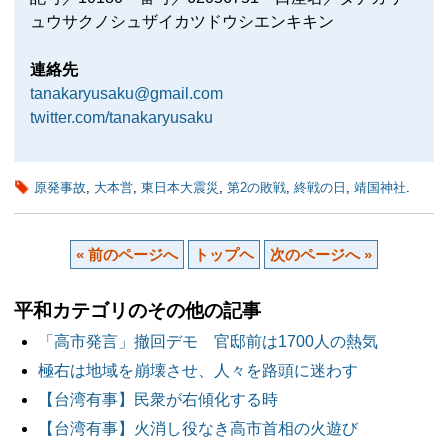
ュウサクノシュザイカツドウシエンキキン
連絡先
tanakaryusaku@gmail.com
twitter.com/tanakaryusaku
原発事故
,
大本営
,
東日本大震災
,
第2の敗戦
,
終戦の日
,
靖国神社
.
« 前のページへ
トップヘ
次のページへ »
平和カテゴリのその他の記事
「高市発言」撤回デモ 官邸前は1700人の熱気
極右は地域を崩壊させ、人々を路頭に迷わす
【台湾有事】民衆が右傾化する時
【台湾有事】火消し役なき高市首相の火遊び