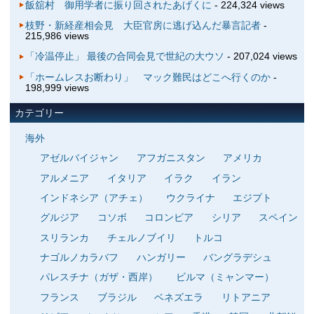
飯舘村 御用学者に振り回されたあげくに
- 224,324 views
枝野・新経産相会見 大臣官房に逃げ込んだ暴言記者
-
215,986 views
「冷温停止」 最後の合同会見で世紀の大ウソ
- 207,024 views
「ホームレスお断わり」 マック難民はどこへ行くのか
-
198,999 views
カテゴリー
海外
アゼルバイジャン
アフガニスタン
アメリカ
アルメニア
イタリア
イラク
イラン
インドネシア（アチェ）
ウクライナ
エジプト
グルジア
コソボ
コロンビア
シリア
スペイン
スリランカ
チェルノブイリ
トルコ
ナゴルノカラバフ
ハンガリー
バングラデシュ
パレスチナ（ガザ・西岸）
ビルマ（ミャンマー）
フランス
ブラジル
ベネズエラ
リトアニア