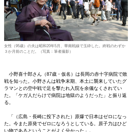
女性（95歳）の夫は昭和20年5月、華南戦線で玉砕した。終戦のわずか
３か月前のことだ。（写真：筆者撮影）
小野喜十郎さん（87歳・仮名）は長岡の赤十字病院で敗
戦を知った。小野さんは戦争末期、本土に襲来していたグ
ラマンとの空中戦で足を撃たれ入院を余儀なくされてい
た。「ケガ人だらけで病院は地獄のようだった」と振り返
る。
「（広島・長崎に投下された）原爆で日本はゼロになっ
た。今また原発でゼロになろうとしている。原子力はひど
い物であるということがよく分かった」。