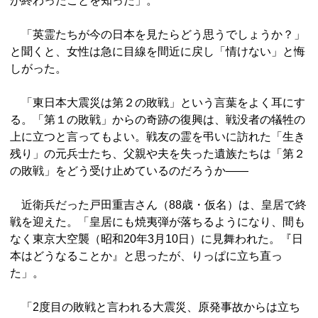
が終わったことを知った」。
「英霊たちが今の日本を見たらどう思うでしょうか？」
と聞くと、女性は急に目線を間近に戻し「情けない」と悔
しがった。
「東日本大震災は第２の敗戦」という言葉をよく耳にす
る。「第１の敗戦」からの奇跡の復興は、戦没者の犠牲の
上に立つと言ってもよい。戦友の霊を弔いに訪れた「生き
残り」の元兵士たち、父親や夫を失った遺族たちは「第２
の敗戦」をどう受け止めているのだろうか――
近衛兵だった戸田重吉さん（88歳・仮名）は、皇居で終
戦を迎えた。「皇居にも焼夷弾が落ちるようになり、間も
なく東京大空襲（昭和20年3月10日）に見舞われた。『日
本はどうなることか』と思ったが、りっぱに立ち直っ
た」。
「2度目の敗戦と言われる大震災、原発事故からは立ち