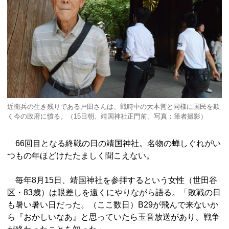
近衛兵の生き残りである戸田さんは、戦時中の大本営と同様に国民を欺
く今の政府に憤る。（15日朝、靖国神社正門前。写真：筆者撮影）
66回目となる終戦の日の靖国神社。名物の蝉しぐれがい
つもの年ほどけたたましく聞こえない。
毎年8月15日、靖国神社を参拝するという女性（世田谷
区・83歳）は眼差しを遠くにやりながら語る。「敗戦の日
も暑い暑い日だった。（ここ数日）B29が飛んで来ないか
ら『おかしいなあ』と思っていたら玉音放送があり、戦争