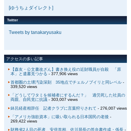
[ゆうちょダイレクト]
Twitter
Tweets by tanakaryusaku
アクセスの多い記事
【森友・公文書改ざん】書き換え役の近財職員が自殺 「原
本」と遺書見つかる
- 377,906 views
首都圏の土壌汚染深刻 35地点でチェルノブイリと同レベル
-
339,520 views
「どうしてワタミを候補者にするんだ？」 過労死した社員の
両親、自民党に抗議
- 303,007 views
鉢呂経産相辞任 記者クラブに言葉狩りされて
- 276,007 views
「アメリカ強欲資本」に吸い取られる日本国民の老後
-
269,422 views
財務省2人目の死者 安倍首相、佐川局長の答弁書作成・係長
-