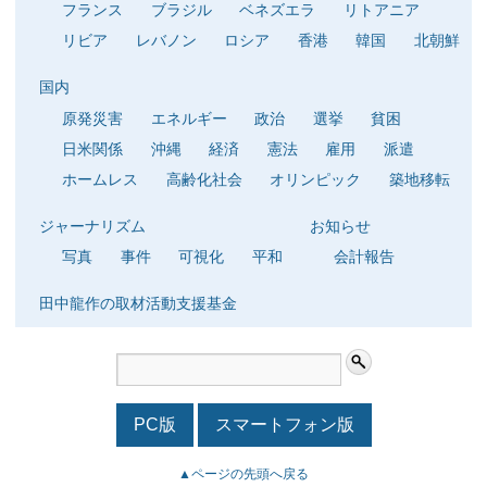
フランス
ブラジル
ベネズエラ
リトアニア
リビア
レバノン
ロシア
香港
韓国
北朝鮮
国内
原発災害
エネルギー
政治
選挙
貧困
日米関係
沖縄
経済
憲法
雇用
派遣
ホームレス
高齢化社会
オリンピック
築地移転
ジャーナリズム
お知らせ
写真
事件
可視化
平和
会計報告
田中龍作の取材活動支援基金
PC版
スマートフォン版
▲ページの先頭へ戻る