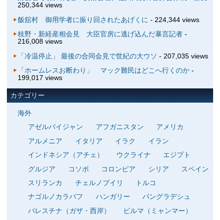
250,344 views
飯舘村 御用学者に振り回されたあげくに
- 224,344 views
枝野・新経産相会見 大臣官房に逃げ込んだ暴言記者
-
216,008 views
「冷温停止」 最後の合同会見で世紀の大ウソ
- 207,035 views
「ホームレスお断わり」 マック難民はどこへ行くのか
-
199,017 views
カテゴリー
海外
アゼルバイジャン
アフガニスタン
アメリカ
アルメニア
イタリア
イラク
イラン
インドネシア（アチェ）
ウクライナ
エジプト
グルジア
コソボ
コロンビア
シリア
スペイン
スリランカ
チェルノブイリ
トルコ
ナゴルノカラバフ
ハンガリー
バングラデシュ
パレスチナ（ガザ・西岸）
ビルマ（ミャンマー）