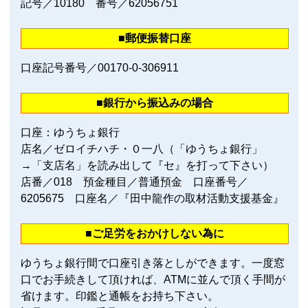
記号／10180 番号／62056751
■郵便振替口座
口座記号番号／00170‐0‐306911
■銀行から振込みの場合
口座：ゆうちょ銀行
店名／ゼロイチハチ・０一八（「ゆうちょ銀行」
→「支店名」を読み出して『セ』を打って下さい）
店番／018 預金種目／普通預金 口座番号／
6205675 口座名／『田中龍作の取材活動支援基金』
■ご足労をおかけしない為に
ゆうちょ銀行間で口座引き落としができます。一度窓
口でお手続きして頂ければ、ATMに並んで頂く手間が
省けます。印鑑と通帳をお持ち下さい。