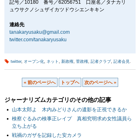
記号／10180 番号／62056751 口座名／タナカリ
ュウサクノシュザイカツドウシエンキキン
連絡先
tanakaryusaku@gmail.com
twitter.com/tanakaryusaku
twitter
,
オープン化
,
ネット
,
新政権
,
菅政権
,
記者クラブ
,
記者会見
.
« 前のページへ
トップヘ
次のページへ »
ジャーナリズムカテゴリのその他の記事
山本太郎よ 木内みどりさんの遺影を正視できるか
検察ぐるみの検事正レイプ 真相究明求め女性議員ら
立ち上がる
戦禍のガザを記録した安カメラ