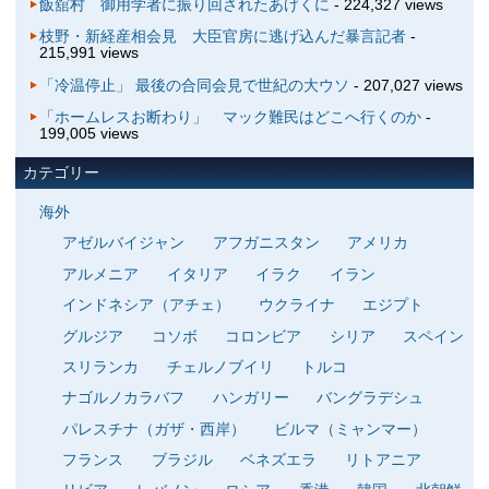
飯舘村 御用学者に振り回されたあげくに
- 224,327 views
枝野・新経産相会見 大臣官房に逃げ込んだ暴言記者
-
215,991 views
「冷温停止」 最後の合同会見で世紀の大ウソ
- 207,027 views
「ホームレスお断わり」 マック難民はどこへ行くのか
-
199,005 views
カテゴリー
海外
アゼルバイジャン
アフガニスタン
アメリカ
アルメニア
イタリア
イラク
イラン
インドネシア（アチェ）
ウクライナ
エジプト
グルジア
コソボ
コロンビア
シリア
スペイン
スリランカ
チェルノブイリ
トルコ
ナゴルノカラバフ
ハンガリー
バングラデシュ
パレスチナ（ガザ・西岸）
ビルマ（ミャンマー）
フランス
ブラジル
ベネズエラ
リトアニア