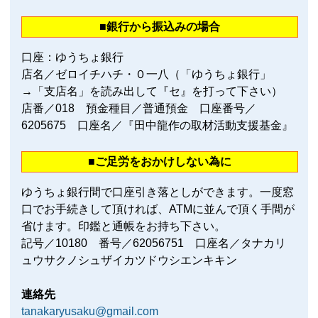
■銀行から振込みの場合
口座：ゆうちょ銀行
店名／ゼロイチハチ・０一八（「ゆうちょ銀行」
→「支店名」を読み出して『セ』を打って下さい）
店番／018 預金種目／普通預金 口座番号／
6205675 口座名／『田中龍作の取材活動支援基金』
■ご足労をおかけしない為に
ゆうちょ銀行間で口座引き落としができます。一度窓
口でお手続きして頂ければ、ATMに並んで頂く手間が
省けます。印鑑と通帳をお持ち下さい。
記号／10180 番号／62056751 口座名／タナカリ
ュウサクノシュザイカツドウシエンキキン
連絡先
tanakaryusaku@gmail.com