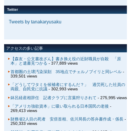
Twitter
Tweets by tanakaryusaku
アクセスの多い記事
【森友・公文書改ざん】書き換え役の近財職員が自殺 「原
本」と遺書見つかる
- 377,889 views
首都圏の土壌汚染深刻 35地点でチェルノブイリと同レベル
-
339,501 views
「どうしてワタミを候補者にするんだ？」 過労死した社員の
両親、自民党に抗議
- 302,993 views
鉢呂経産相辞任 記者クラブに言葉狩りされて
- 275,995 views
「アメリカ強欲資本」に吸い取られる日本国民の老後
-
269,413 views
財務省2人目の死者 安倍首相、佐川局長の答弁書作成・係長
-
250,333 views