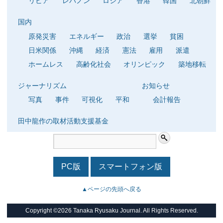
リビア
レバノン
ロシア
香港
韓国
北朝鮮
国内
原発災害
エネルギー
政治
選挙
貧困
日米関係
沖縄
経済
憲法
雇用
派遣
ホームレス
高齢化社会
オリンピック
築地移転
ジャーナリズム
お知らせ
写真
事件
可視化
平和
会計報告
田中龍作の取材活動支援基金
PC版
スマートフォン版
▲ページの先頭へ戻る
Copyright ©2026 Tanaka Ryusaku Journal. All Rights Reserved.