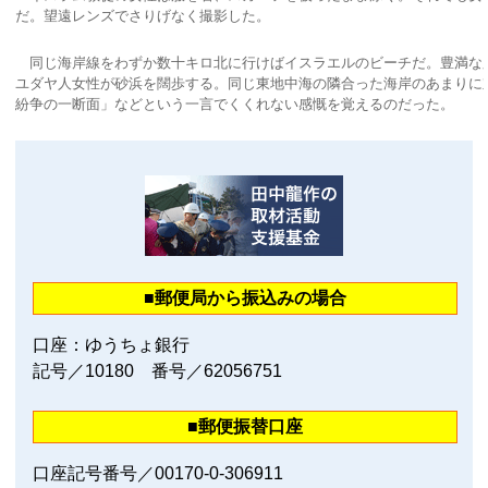
だ。望遠レンズでさりげなく撮影した。
同じ海岸線をわずか数十キロ北に行けばイスラエルのビーチだ。豊満な
ユダヤ人女性が砂浜を闊歩する。同じ東地中海の隣合った海岸のあまりに
紛争の一断面」などという一言でくくれない感慨を覚えるのだった。
■郵便局から振込みの場合
口座：ゆうちょ銀行
記号／10180 番号／62056751
■郵便振替口座
口座記号番号／00170‐0‐306911