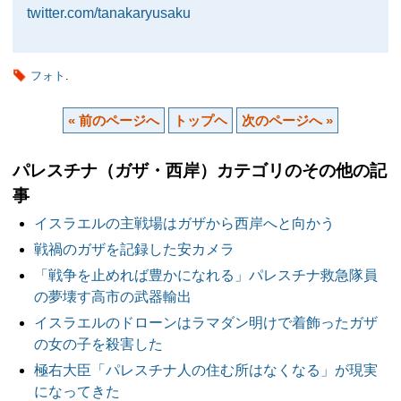
twitter.com/tanakaryusaku
フォト
.
« 前のページへ
トップヘ
次のページへ »
パレスチナ（ガザ・西岸）カテゴリのその他の記
事
イスラエルの主戦場はガザから西岸へと向かう
戦禍のガザを記録した安カメラ
「戦争を止めれば豊かになれる」パレスチナ救急隊員
の夢壊す高市の武器輸出
イスラエルのドローンはラマダン明けで着飾ったガザ
の女の子を殺害した
極右大臣「パレスチナ人の住む所はなくなる」が現実
になってきた