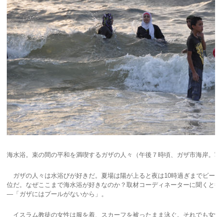
海水浴。束の間の平和を満喫するガザの人々（午後７時頃、ガザ市海岸。
ガザの人々は水浴びが好きだ。夏場は陽が上ると夜は10時過ぎまでビー
位だ。なぜここまで海水浴が好きなのか？取材コーディネーターに聞くと
―「ガザにはプールがないから」。
イスラム教徒の女性は服を着、スカーフを被ったまま泳ぐ。それでも女