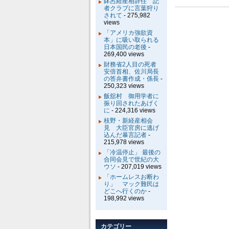
鉢呂経産相辞任 記
者クラブに言葉狩り
されて
- 275,982
views
「アメリカ強欲資
本」に吸い取られる
日本国民の老後
-
269,400 views
財務省2人目の死者
安倍首相、佐川局長
の答弁書作成・係長
-
250,323 views
飯舘村 御用学者に
振り回されたあげく
に
- 224,316 views
枝野・新経産相会
見 大臣官房に逃げ
込んだ暴言記者
-
215,978 views
「冷温停止」 最後の
合同会見で世紀の大
ウソ
- 207,019 views
「ホームレスお断わ
り」 マック難民は
どこへ行くのか
-
198,992 views
カテゴリー