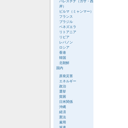
パレスチナ（ガザ・西
岸）
ビルマ（ミャンマー）
フランス
ブラジル
ベネズエラ
リトアニア
リビア
レバノン
ロシア
香港
韓国
北朝鮮
国内
原発災害
エネルギー
政治
選挙
貧困
日米関係
沖縄
経済
憲法
雇用
派遣