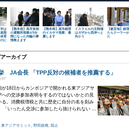
高市は
【熊本発】高市首相
【熊本発】高市総理
イスラエルの主戦場
【被災地】総
天皇陛
の避難所視察が3分
のイカサマ視察、暴
はガザから西岸へと
たらクーラー
も体育
間になった内輪の事
露します
向かう
た
だのに
情教えます
グアーカイブ
挙 JA会長 「TPP反対の候補者を推薦する」
:07
が18日からカンボジアで開かれる東アジアサ
PPへの交渉参加表明をするのではないかとの見
いる。消費税増税と共に歴史に自分の名を刻み
 「いったん交渉に参加したら抜けられない …
,
東アジアサミット
,
野田政権
,
阻止