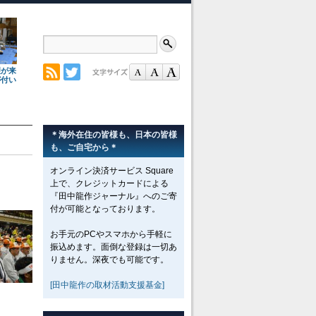
理が来
が付い
＊海外在住の皆様も、日本の皆様
も、ご自宅から＊
オンライン決済サービス Square
上で、クレジットカードによる
『田中龍作ジャーナル』へのご寄
付が可能となっております。
お手元のPCやスマホから手軽に
振込めます。面倒な登録は一切あ
りません。深夜でも可能です。
[田中龍作の取材活動支援基金]