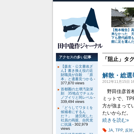
【熊本報告】
来なかった 
下も歴代総理
館に足を運ん
アクセスの多い記事
「
阻止
」タ
【森友・公文書改ざ
ん】書き換え役の近
解散・総選
財職員が自殺 「原
本」と遺書見つかる
-
2012年11月15日 16
377,870 views
首都圏の土壌汚染深
野田佳彦首相
刻 35地点でチェル
ノブイリと同レベル
-
ミットで、T
339,494 views
方が強まって
「どうしてワタミを
候補者にするん
たいからだ。
だ？」 過労死した
続きを読む»
社員の両親、自民党
に抗議
- 302,979
views
JA
,
TPP
,
反対