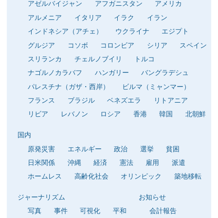
アゼルバイジャン
アフガニスタン
アメリカ
アルメニア
イタリア
イラク
イラン
インドネシア（アチェ）
ウクライナ
エジプト
グルジア
コソボ
コロンビア
シリア
スペイン
スリランカ
チェルノブイリ
トルコ
ナゴルノカラバフ
ハンガリー
バングラデシュ
パレスチナ（ガザ・西岸）
ビルマ（ミャンマー）
フランス
ブラジル
ベネズエラ
リトアニア
リビア
レバノン
ロシア
香港
韓国
北朝鮮
国内
原発災害
エネルギー
政治
選挙
貧困
日米関係
沖縄
経済
憲法
雇用
派遣
ホームレス
高齢化社会
オリンピック
築地移転
ジャーナリズム
お知らせ
写真
事件
可視化
平和
会計報告