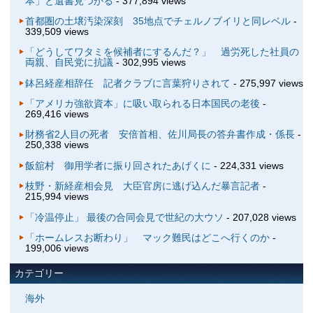
本」と遺書見つかる
- 377,894 views
首都圏の土壌汚染深刻 35地点でチェルノブイリと同レベル
-
339,509 views
「どうしてワタミを候補者にするんだ？」 過労死した社員の
両親、自民党に抗議
- 302,995 views
鉢呂経産相辞任 記者クラブに言葉狩りされて
- 275,997 views
「アメリカ強欲資本」に吸い取られる日本国民の老後
-
269,416 views
財務省2人目の死者 安倍首相、佐川局長の答弁書作成・係長
-
250,338 views
飯舘村 御用学者に振り回されたあげくに
- 224,331 views
枝野・新経産相会見 大臣官房に逃げ込んだ暴言記者
-
215,994 views
「冷温停止」 最後の合同会見で世紀の大ウソ
- 207,028 views
「ホームレスお断わり」 マック難民はどこへ行くのか
-
199,006 views
カテゴリー
海外