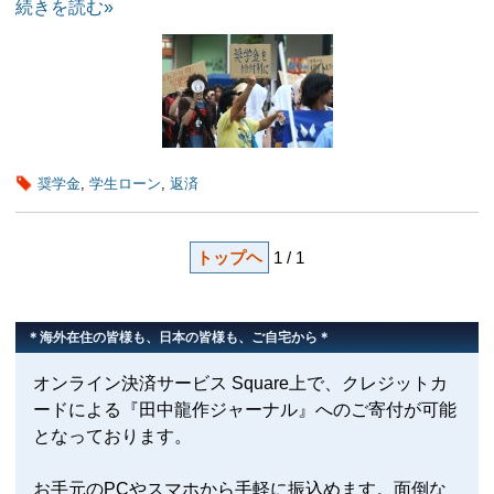
続きを読む»
奨学金
,
学生ローン
,
返済
トップヘ
1 / 1
＊海外在住の皆様も、日本の皆様も、ご自宅から＊
オンライン決済サービス Square上で、クレジットカ
ードによる『田中龍作ジャーナル』へのご寄付が可能
となっております。
お手元のPCやスマホから手軽に振込めます。面倒な