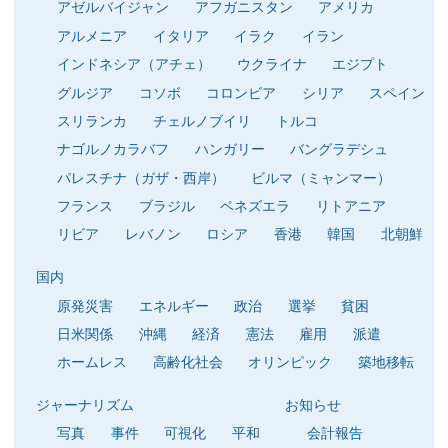
アゼルバイジャン
アフガニスタン
アメリカ
アルメニア
イタリア
イラク
イラン
インドネシア（アチェ）
ウクライナ
エジプト
グルジア
コソボ
コロンビア
シリア
スペイン
スリランカ
チェルノブイリ
トルコ
ナゴルノカラバフ
ハンガリー
バングラデシュ
パレスチナ（ガザ・西岸）
ビルマ（ミャンマー）
フランス
ブラジル
ベネズエラ
リトアニア
リビア
レバノン
ロシア
香港
韓国
北朝鮮
国内
原発災害
エネルギー
政治
選挙
貧困
日米関係
沖縄
経済
憲法
雇用
派遣
ホームレス
高齢化社会
オリンピック
築地移転
ジャーナリズム
お知らせ
写真
事件
可視化
平和
会計報告