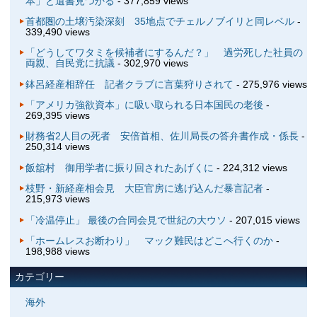
本」と遺書見つかる
- 377,859 views
首都圏の土壌汚染深刻 35地点でチェルノブイリと同レベル
-
339,490 views
「どうしてワタミを候補者にするんだ？」 過労死した社員の
両親、自民党に抗議
- 302,970 views
鉢呂経産相辞任 記者クラブに言葉狩りされて
- 275,976 views
「アメリカ強欲資本」に吸い取られる日本国民の老後
-
269,395 views
財務省2人目の死者 安倍首相、佐川局長の答弁書作成・係長
-
250,314 views
飯舘村 御用学者に振り回されたあげくに
- 224,312 views
枝野・新経産相会見 大臣官房に逃げ込んだ暴言記者
-
215,973 views
「冷温停止」 最後の合同会見で世紀の大ウソ
- 207,015 views
「ホームレスお断わり」 マック難民はどこへ行くのか
-
198,988 views
カテゴリー
海外