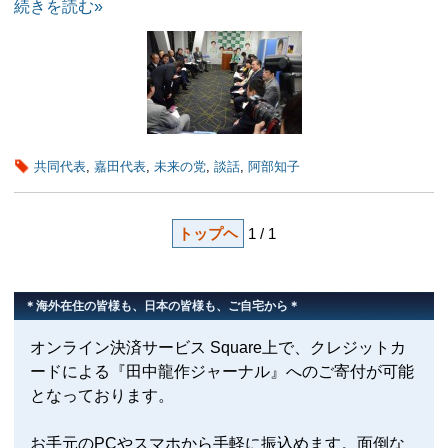
続きを読む»
共同代表
,
嘉田代表
,
未来の党
,
談話
,
阿部知子
トップヘ
1 / 1
＊海外在住の皆様も、日本の皆様も、ご自宅から＊
オンライン決済サービス Square上で、クレジットカ
ードによる『田中龍作ジャーナル』へのご寄付が可能
となっております。
お手元のPCやスマホから手軽に振込めます。面倒な