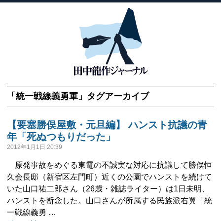
「
統一戦線義勇軍
」タグアーカイブ
【要塞勝俣屋敷・元旦編】 ハンスト抗議の青
年「死ぬつもりだった」
2012年1月1日 20:39
原発事故をめぐる東電の不誠実な対応に抗議して勝俣恒
久会長邸（新宿区左門町）近くの公園でハンストを続けて
いた山口祐二郎さん（26歳・雑誌ライター）は1日未明、
ハンストを断念した。山口さんが所属する民族派右翼「統
一戦線義勇 …