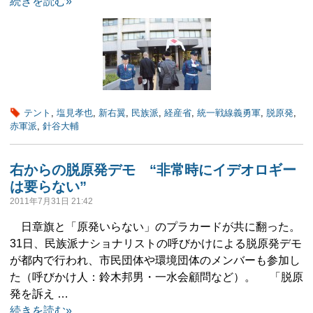
続きを読む»
テント
,
塩見孝也
,
新右翼
,
民族派
,
経産省
,
統一戦線義勇軍
,
脱原発
,
赤軍派
,
針谷大輔
右からの脱原発デモ “非常時にイデオロギー
は要らない”
2011年7月31日 21:42
日章旗と「原発いらない」のプラカードが共に翻った。
31日、民族派ナショナリストの呼びかけによる脱原発デモ
が都内で行われ、市民団体や環境団体のメンバーも参加し
た（呼びかけ人：鈴木邦男・一水会顧問など）。 「脱原
発を訴え …
続きを読む»