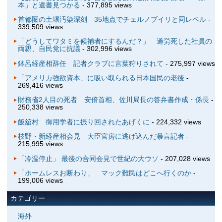
本」と遺書見つかる
- 377,895 views
首都圏の土壌汚染深刻 35地点でチェルノブイリと同レベル
-
339,509 views
「どうしてワタミを候補者にするんだ？」 過労死した社員の
両親、自民党に抗議
- 302,996 views
鉢呂経産相辞任 記者クラブに言葉狩りされて
- 275,997 views
「アメリカ強欲資本」に吸い取られる日本国民の老後
-
269,416 views
財務省2人目の死者 安倍首相、佐川局長の答弁書作成・係長
-
250,338 views
飯舘村 御用学者に振り回されたあげくに
- 224,332 views
枝野・新経産相会見 大臣官房に逃げ込んだ暴言記者
-
215,995 views
「冷温停止」 最後の合同会見で世紀の大ウソ
- 207,028 views
「ホームレスお断わり」 マック難民はどこへ行くのか
-
199,006 views
カテゴリー
海外