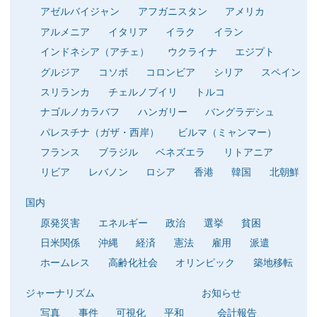
アゼルバイジャン
アフガニスタン
アメリカ
アルメニア
イタリア
イラク
イラン
インドネシア（アチェ）
ウクライナ
エジプト
グルジア
コソボ
コロンビア
シリア
スペイン
スリランカ
チェルノブイリ
トルコ
ナゴルノカラバフ
ハンガリー
バングラデシュ
パレスチナ（ガザ・西岸）
ビルマ（ミャンマー）
フランス
ブラジル
ベネズエラ
リトアニア
リビア
レバノン
ロシア
香港
韓国
北朝鮮
国内
原発災害
エネルギー
政治
選挙
貧困
日米関係
沖縄
経済
憲法
雇用
派遣
ホームレス
高齢化社会
オリンピック
築地移転
ジャーナリズム
お知らせ
写真
事件
可視化
平和
会計報告