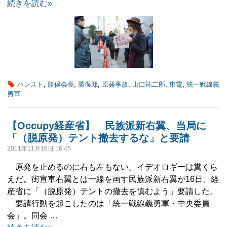
続きを読む»
ハンスト
,
勝俣会長
,
勝俣邸
,
原発事故
,
山口祐二郎
,
東電
,
統一戦線義
勇軍
【Occupy経産省】 民族派新右翼、当局に
「（脱原発）テント撤去するな」と要請
2011年11月16日 16:45
原発を止めるのに右も左もない。イデオロギーは糞くら
えだ。街宣車右翼とは一線を画す民族派新右翼が16日、経
産省に「（脱原発）テントの撤去を慎むよう」要請した。
要請行動を起こしたのは「統一戦線義勇軍・中央委員
会」。同会 …