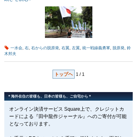
一水会
,
右
,
右からの脱原発
,
右翼
,
左翼
,
統一戦線義勇軍
,
脱原発
,
鈴
木邦夫
トップヘ
1 / 1
＊海外在住の皆様も、日本の皆様も、ご自宅から＊
オンライン決済サービス Square上で、クレジットカ
ードによる『田中龍作ジャーナル』へのご寄付が可能
となっております。