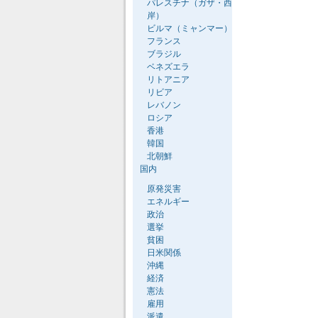
パレスチナ（ガザ・西
岸）
ビルマ（ミャンマー）
フランス
ブラジル
ベネズエラ
リトアニア
リビア
レバノン
ロシア
香港
韓国
北朝鮮
国内
原発災害
エネルギー
政治
選挙
貧困
日米関係
沖縄
経済
憲法
雇用
派遣