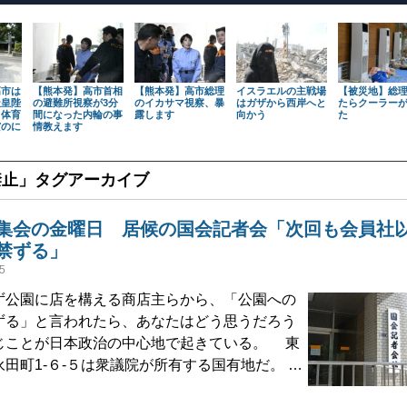
高市は
【熊本発】高市首相
【熊本発】高市総理
イスラエルの主戦場
【被災地】総
天皇陛
の避難所視察が3分
のイカサマ視察、暴
はガザから西岸へと
たらクーラー
も体育
間になった内輪の事
露します
向かう
た
だのに
情教えます
禁止
」タグアーカイブ
集会の金曜日 居候の国会記者会「次回も会員社
禁ずる」
5
公園に店を構える商店主らから、「公園への
ずる」と言われたら、あなたはどう思うだろう
じことが日本政治の中心地で起きている。 東
田町1‐６‐５は衆議院が所有する国有地だ。 …