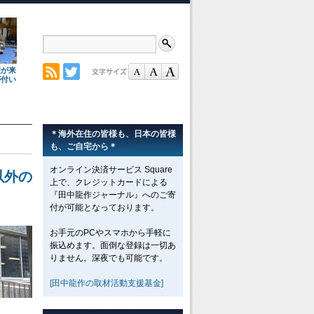
理が来
が付い
＊海外在住の皆様も、日本の皆様
も、ご自宅から＊
オンライン決済サービス Square
以外の
上で、クレジットカードによる
『田中龍作ジャーナル』へのご寄
付が可能となっております。
お手元のPCやスマホから手軽に
振込めます。面倒な登録は一切あ
りません。深夜でも可能です。
[田中龍作の取材活動支援基金]