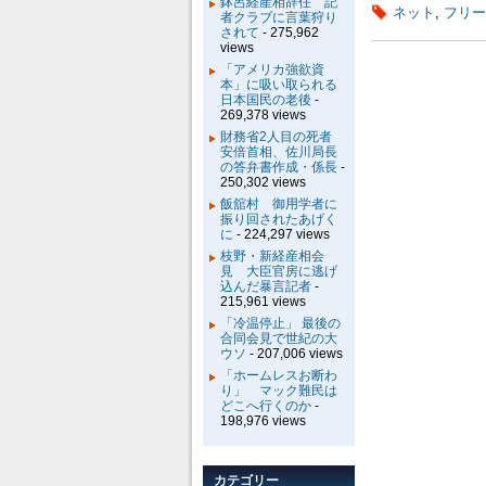
鉢呂経産相辞任 記
ネット
,
フリー
者クラブに言葉狩り
されて
- 275,962
views
「アメリカ強欲資
本」に吸い取られる
日本国民の老後
-
269,378 views
財務省2人目の死者
安倍首相、佐川局長
の答弁書作成・係長
-
250,302 views
飯舘村 御用学者に
振り回されたあげく
に
- 224,297 views
枝野・新経産相会
見 大臣官房に逃げ
込んだ暴言記者
-
215,961 views
「冷温停止」 最後の
合同会見で世紀の大
ウソ
- 207,006 views
「ホームレスお断わ
り」 マック難民は
どこへ行くのか
-
198,976 views
カテゴリー