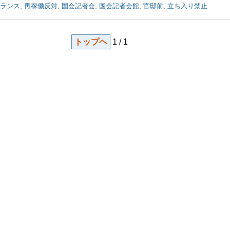
ランス
,
再稼働反対
,
国会記者会
,
国会記者会館
,
官邸前
,
立ち入り禁止
トップヘ
1 / 1