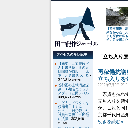
【熊本報告】
来なかった 
下も歴代総理
館に足を運ん
アクセスの多い記事
「
立ち入り
【森友・公文書改ざ
ん】書き換え役の近
再稼働抗議
財職員が自殺 「原
本」と遺書見つかる
-
立ち入りを
377,845 views
2012年7月9日 21:1
首都圏の土壌汚染深
刻 35地点でチェル
ノブイリと同レベル
-
家賃も払わず
339,469 views
立ち入りを禁
「どうしてワタミを
候補者にするん
か。これと同
だ？」 過労死した
京都千代田区永
社員の両親、自民党
に抗議
- 302,948
続きを読む»
views