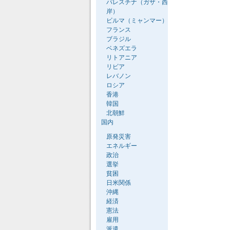
パレスチナ（ガザ・西
岸）
ビルマ（ミャンマー）
フランス
ブラジル
ベネズエラ
リトアニア
リビア
レバノン
ロシア
香港
韓国
北朝鮮
国内
原発災害
エネルギー
政治
選挙
貧困
日米関係
沖縄
経済
憲法
雇用
派遣