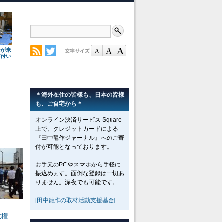
理が来
が付い
＊海外在住の皆様も、日本の皆様
も、ご自宅から＊
オンライン決済サービス Square
上で、クレジットカードによる
『田中龍作ジャーナル』へのご寄
付が可能となっております。
お手元のPCやスマホから手軽に
振込めます。面倒な登録は一切あ
りません。深夜でも可能です。
[田中龍作の取材活動支援基金]
政権