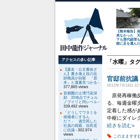
【熊本報告】
来なかった 
下も歴代総理
館に足を運ん
アクセスの多い記事
「
水曜
」タ
【森友・公文書改ざ
ん】書き換え役の近
官邸前抗議
財職員が自殺 「原
本」と遺書見つかる
-
2012年7月18日 22:
377,865 views
首都圏の土壌汚染深
原発再稼働反
刻 35地点でチェル
ノブイリと同レベル
-
る、毎週金曜
339,492 views
定着した感が
「どうしてワタミを
候補者にするん
中枢にダイレ
だ？」 過労死した
続きを読む»
社員の両親、自民党
に抗議
- 302,974
views
このまますす