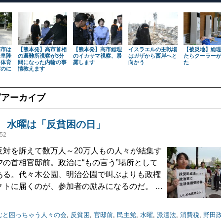
高市は
【熊本発】高市首相
【熊本発】高市総理
イスラエルの主戦場
【被災地】総
天皇陛
の避難所視察が3分
のイカサマ視察、暴
はガザから西岸へと
たらクーラー
も体育
間になった内輪の事
露します
向かう
た
だのに
情教えます
グアーカイブ
 水曜は「反貧困の日」
52
対を訴えて数万人～20万人もの人々が結集す
夕の首相官邸前。政治に“もの言う”場所として
ある。代々木公園、明治公園で叫ぶよりも政権
クトに届くのが、参加者の励みになるのだ。 …
むと困っちゃう人々の会
,
反貧困
,
官邸前
,
民主党
,
水曜
,
派遣法
,
消費税
,
野田