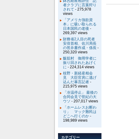
鉢呂経産相辞任 記
者クラブに言葉狩り
されて
- 275,978
views
「アメリカ強欲資
本」に吸い取られる
日本国民の老後
-
269,397 views
財務省2人目の死者
安倍首相、佐川局長
の答弁書作成・係長
-
250,320 views
飯舘村 御用学者に
振り回されたあげく
に
- 224,314 views
枝野・新経産相会
見 大臣官房に逃げ
込んだ暴言記者
-
215,975 views
「冷温停止」 最後の
合同会見で世紀の大
ウソ
- 207,017 views
「ホームレスお断わ
り」 マック難民は
どこへ行くのか
-
198,989 views
カテゴリー