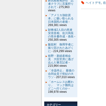
鉢呂経産相辞任 記
ヘイトデモ
,
在
者クラブに言葉狩り
されて
- 275,963
views
「アメリカ強欲資
本」に吸い取られる
日本国民の老後
-
269,381 views
財務省2人目の死者
安倍首相、佐川局長
の答弁書作成・係長
-
250,305 views
飯舘村 御用学者に
振り回されたあげく
に
- 224,299 views
枝野・新経産相会
見 大臣官房に逃げ
込んだ暴言記者
-
215,964 views
「冷温停止」 最後の
合同会見で世紀の大
ウソ
- 207,010 views
「ホームレスお断わ
り」 マック難民は
どこへ行くのか
-
198,978 views
カテゴリー