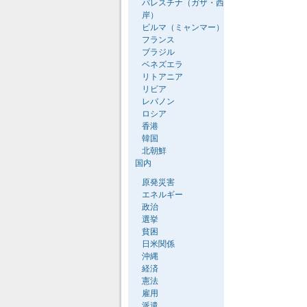
パレスチナ（ガザ・西
岸）
ビルマ（ミャンマー）
フランス
ブラジル
ベネズエラ
リトアニア
リビア
レバノン
ロシア
香港
韓国
北朝鮮
国内
原発災害
エネルギー
政治
選挙
貧困
日米関係
沖縄
経済
憲法
雇用
派遣