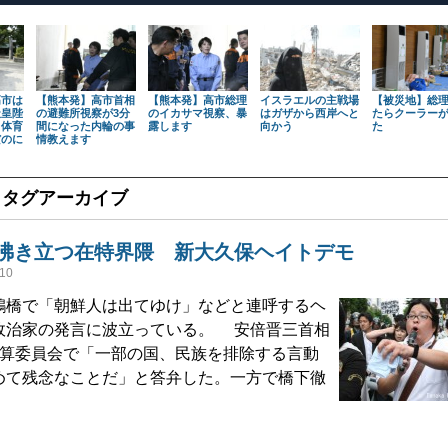
高市は
【熊本発】高市首相
【熊本発】高市総理
イスラエルの主戦場
【被災地】総
天皇陛
の避難所視察が3分
のイカサマ視察、暴
はガザから西岸へと
たらクーラー
も体育
間になった内輪の事
露します
向かう
た
だのに
情教えます
」タグアーカイブ
沸き立つ在特界隈 新大久保ヘイトデモ
10
橋で「朝鮮人は出てゆけ」などと連呼するヘ
政治家の発言に波立っている。 安倍晋三首相
予算委員会で「一部の国、民族を排除する言動
めて残念なことだ」と答弁した。一方で橋下徹