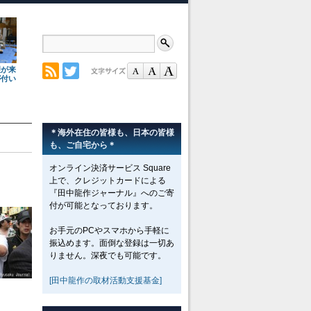
理が来
が付い
＊海外在住の皆様も、日本の皆様
も、ご自宅から＊
オンライン決済サービス Square
上で、クレジットカードによる
『田中龍作ジャーナル』へのご寄
付が可能となっております。
お手元のPCやスマホから手軽に
振込めます。面倒な登録は一切あ
りません。深夜でも可能です。
[田中龍作の取材活動支援基金]