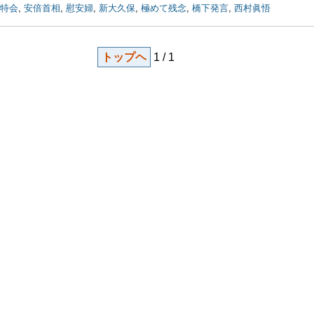
特会
,
安倍首相
,
慰安婦
,
新大久保
,
極めて残念
,
橋下発言
,
西村眞悟
トップヘ
1 / 1