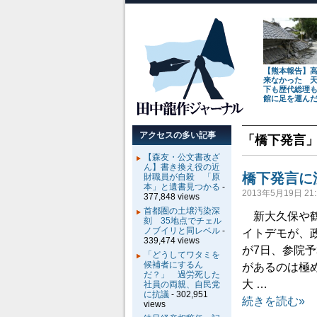
【熊本報告】
来なかった 
下も歴代総理
館に足を運ん
アクセスの多い記事
「
橋下発言
【森友・公文書改ざ
ん】書き換え役の近
橋下発言に
財職員が自殺 「原
本」と遺書見つかる
-
2013年5月19日 21:
377,848 views
首都圏の土壌汚染深
新大久保や鶴
刻 35地点でチェル
ノブイリと同レベル
-
イトデモが、
339,474 views
が7日、参院
「どうしてワタミを
候補者にするん
があるのは極
だ？」 過労死した
大 …
社員の両親、自民党
に抗議
- 302,951
続きを読む»
views