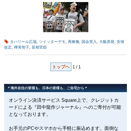
タハリール広場
,
ツイッターデモ
,
再稼働
,
国会突入
,
大飯原発
,
安保
改定
,
樺美智子
,
首相官邸
トップヘ
1 / 1
＊海外在住の皆様も、日本の皆様も、ご自宅から＊
オンライン決済サービス Square上で、クレジットカ
ードによる『田中龍作ジャーナル』へのご寄付が可能
となっております。
お手元のPCやスマホから手軽に振込めます。面倒な