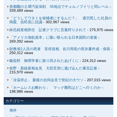
首都圏の土壌汚染深刻 35地点でチェルノブイリと同レベル
-
339,489 views
「どうしてワタミを候補者にするんだ？」 過労死した社員の
両親、自民党に抗議
- 302,967 views
鉢呂経産相辞任 記者クラブに言葉狩りされて
- 275,975 views
「アメリカ強欲資本」に吸い取られる日本国民の老後
-
269,392 views
財務省2人目の死者 安倍首相、佐川局長の答弁書作成・係長
-
250,312 views
飯舘村 御用学者に振り回されたあげくに
- 224,312 views
枝野・新経産相会見 大臣官房に逃げ込んだ暴言記者
-
215,970 views
「冷温停止」 最後の合同会見で世紀の大ウソ
- 207,015 views
「ホームレスお断わり」 マック難民はどこへ行くのか
-
198,986 views
カテゴリー
海外