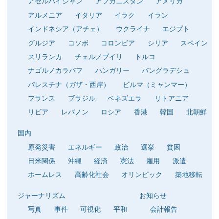
アゼルバイジャン
アフガニスタン
アメリカ
アルメニア
イタリア
イラク
イラン
インドネシア（アチェ）
ウクライナ
エジプト
グルジア
コソボ
コロンビア
シリア
スペイン
スリランカ
チェルノブイリ
トルコ
ナゴルノカラバフ
ハンガリー
バングラデシュ
パレスチナ（ガザ・西岸）
ビルマ（ミャンマー）
フランス
ブラジル
ベネズエラ
リトアニア
リビア
レバノン
ロシア
香港
韓国
北朝鮮
国内
原発災害
エネルギー
政治
選挙
貧困
日米関係
沖縄
経済
憲法
雇用
派遣
ホームレス
高齢化社会
オリンピック
築地移転
ジャーナリズム
お知らせ
写真
事件
可視化
平和
会計報告