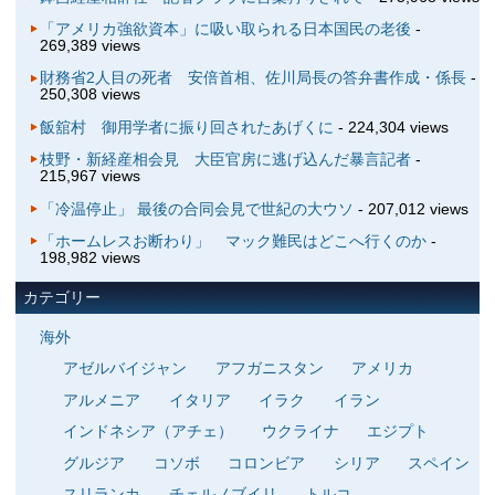
「アメリカ強欲資本」に吸い取られる日本国民の老後
-
269,389 views
財務省2人目の死者 安倍首相、佐川局長の答弁書作成・係長
-
250,308 views
飯舘村 御用学者に振り回されたあげくに
- 224,304 views
枝野・新経産相会見 大臣官房に逃げ込んだ暴言記者
-
215,967 views
「冷温停止」 最後の合同会見で世紀の大ウソ
- 207,012 views
「ホームレスお断わり」 マック難民はどこへ行くのか
-
198,982 views
カテゴリー
海外
アゼルバイジャン
アフガニスタン
アメリカ
アルメニア
イタリア
イラク
イラン
インドネシア（アチェ）
ウクライナ
エジプト
グルジア
コソボ
コロンビア
シリア
スペイン
スリランカ
チェルノブイリ
トルコ