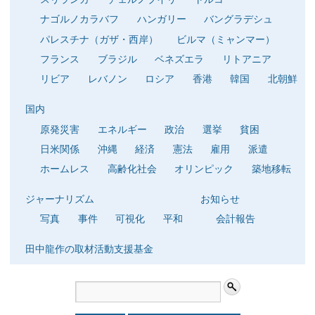
ナゴルノカラバフ
ハンガリー
バングラデシュ
パレスチナ（ガザ・西岸）
ビルマ（ミャンマー）
フランス
ブラジル
ベネズエラ
リトアニア
リビア
レバノン
ロシア
香港
韓国
北朝鮮
国内
原発災害
エネルギー
政治
選挙
貧困
日米関係
沖縄
経済
憲法
雇用
派遣
ホームレス
高齢化社会
オリンピック
築地移転
ジャーナリズム
お知らせ
写真
事件
可視化
平和
会計報告
田中龍作の取材活動支援基金