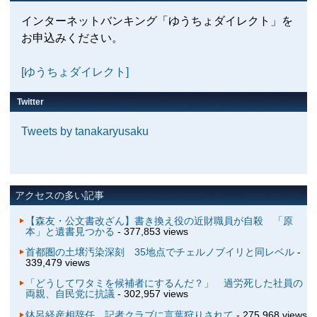
インターネットバンキング「ゆうちょダイレクト」を
お申込みください。
[ゆうちょダイレクト]
Twitter
Tweets by tanakaryusaku
アクセスの多い記事
【森友・公文書改ざん】書き換え役の近財職員が自殺 「原
本」と遺書見つかる
- 377,853 views
首都圏の土壌汚染深刻 35地点でチェルノブイリと同レベル
-
339,479 views
「どうしてワタミを候補者にするんだ？」 過労死した社員の
両親、自民党に抗議
- 302,957 views
鉢呂経産相辞任 記者クラブに言葉狩りされて
- 275,968 views