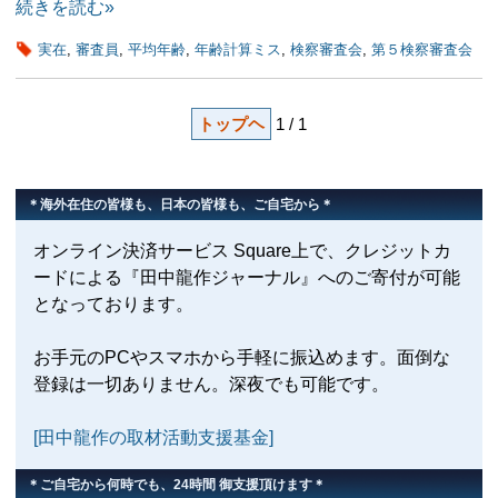
続きを読む»
実在
,
審査員
,
平均年齢
,
年齢計算ミス
,
検察審査会
,
第５検察審査会
トップヘ
1 / 1
＊海外在住の皆様も、日本の皆様も、ご自宅から＊
オンライン決済サービス Square上で、クレジットカ
ードによる『田中龍作ジャーナル』へのご寄付が可能
となっております。
お手元のPCやスマホから手軽に振込めます。面倒な
登録は一切ありません。深夜でも可能です。
[田中龍作の取材活動支援基金]
＊ご自宅から何時でも、24時間 御支援頂けます＊