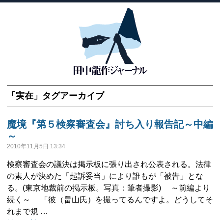
「
実在
」タグアーカイブ
魔境『第５検察審査会』討ち入り報告記～中編
～
2010年11月5日 13:34
検察審査会の議決は掲示板に張り出され公表される。法律
の素人が決めた「起訴妥当」により誰もが「被告」とな
る。(東京地裁前の掲示板。写真：筆者撮影) ～前編より
続く～ 「彼（畠山氏）を撮ってるんですよ。どうしてそ
れまで規 …