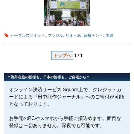
ピープルズサミット
,
ブラジル
,
リオ＋20
,
反核テント
,
国連
トップヘ
1 / 1
＊海外在住の皆様も、日本の皆様も、ご自宅から＊
オンライン決済サービス Square上で、クレジットカ
ードによる『田中龍作ジャーナル』へのご寄付が可能
となっております。
お手元のPCやスマホから手軽に振込めます。面倒な
登録は一切ありません。深夜でも可能です。