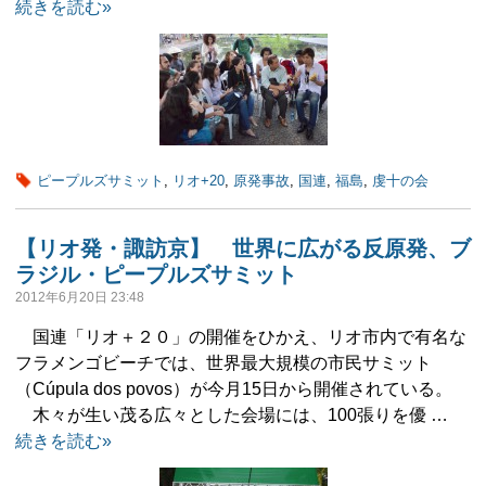
続きを読む»
ピープルズサミット
,
リオ+20
,
原発事故
,
国連
,
福島
,
虔十の会
【リオ発・諏訪京】 世界に広がる反原発、ブ
ラジル・ピープルズサミット
2012年6月20日 23:48
国連「リオ＋２０」の開催をひかえ、リオ市内で有名な
フラメンゴビーチでは、世界最大規模の市民サミット
（Cúpula dos povos）が今月15日から開催されている。
木々が生い茂る広々とした会場には、100張りを優 …
続きを読む»