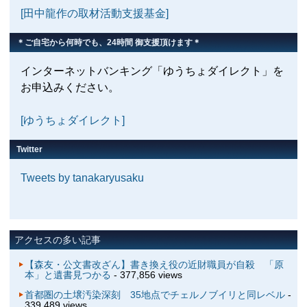
[田中龍作の取材活動支援基金]
＊ご自宅から何時でも、24時間 御支援頂けます＊
インターネットバンキング「ゆうちょダイレクト」を
お申込みください。
[ゆうちょダイレクト]
Twitter
Tweets by tanakaryusaku
アクセスの多い記事
【森友・公文書改ざん】書き換え役の近財職員が自殺 「原
本」と遺書見つかる
- 377,856 views
首都圏の土壌汚染深刻 35地点でチェルノブイリと同レベル
-
339,489 views