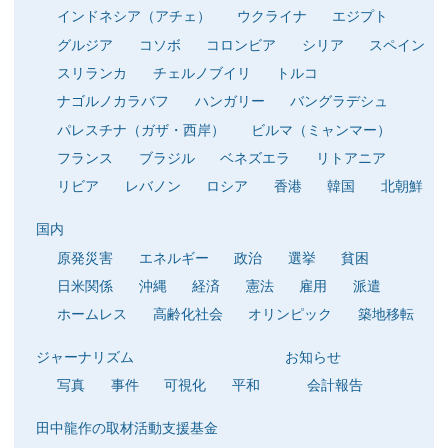
インドネシア（アチェ）
ウクライナ
エジプト
グルジア
コソボ
コロンビア
シリア
スペイン
スリランカ
チェルノブイリ
トルコ
ナゴルノカラバフ
ハンガリー
バングラデシュ
パレスチナ（ガザ・西岸）
ビルマ（ミャンマー）
フランス
ブラジル
ベネズエラ
リトアニア
リビア
レバノン
ロシア
香港
韓国
北朝鮮
国内
原発災害
エネルギー
政治
選挙
貧困
日米関係
沖縄
経済
憲法
雇用
派遣
ホームレス
高齢化社会
オリンピック
築地移転
ジャーナリズム
お知らせ
写真
事件
可視化
平和
会計報告
田中龍作の取材活動支援基金