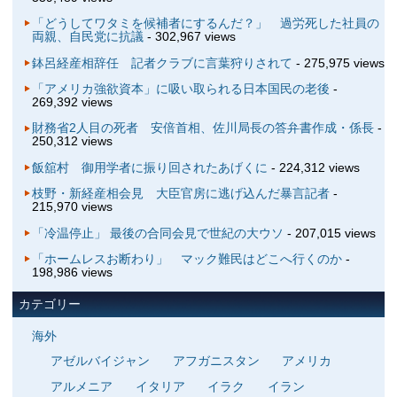
「どうしてワタミを候補者にするんだ？」 過労死した社員の
両親、自民党に抗議
- 302,967 views
鉢呂経産相辞任 記者クラブに言葉狩りされて
- 275,975 views
「アメリカ強欲資本」に吸い取られる日本国民の老後
-
269,392 views
財務省2人目の死者 安倍首相、佐川局長の答弁書作成・係長
-
250,312 views
飯舘村 御用学者に振り回されたあげくに
- 224,312 views
枝野・新経産相会見 大臣官房に逃げ込んだ暴言記者
-
215,970 views
「冷温停止」 最後の合同会見で世紀の大ウソ
- 207,015 views
「ホームレスお断わり」 マック難民はどこへ行くのか
-
198,986 views
カテゴリー
海外
アゼルバイジャン
アフガニスタン
アメリカ
アルメニア
イタリア
イラク
イラン