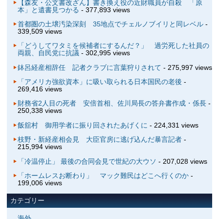
【森友・公文書改ざん】書き換え役の近財職員が自殺 「原
本」と遺書見つかる
- 377,893 views
首都圏の土壌汚染深刻 35地点でチェルノブイリと同レベル
-
339,509 views
「どうしてワタミを候補者にするんだ？」 過労死した社員の
両親、自民党に抗議
- 302,995 views
鉢呂経産相辞任 記者クラブに言葉狩りされて
- 275,997 views
「アメリカ強欲資本」に吸い取られる日本国民の老後
-
269,416 views
財務省2人目の死者 安倍首相、佐川局長の答弁書作成・係長
-
250,338 views
飯舘村 御用学者に振り回されたあげくに
- 224,331 views
枝野・新経産相会見 大臣官房に逃げ込んだ暴言記者
-
215,994 views
「冷温停止」 最後の合同会見で世紀の大ウソ
- 207,028 views
「ホームレスお断わり」 マック難民はどこへ行くのか
-
199,006 views
カテゴリー
海外