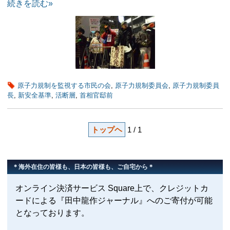
続きを読む»
原子力規制を監視する市民の会
,
原子力規制委員会
,
原子力規制委員
長
,
新安全基準
,
活断層
,
首相官邸前
トップヘ
1 / 1
＊海外在住の皆様も、日本の皆様も、ご自宅から＊
オンライン決済サービス Square上で、クレジットカ
ードによる『田中龍作ジャーナル』へのご寄付が可能
となっております。