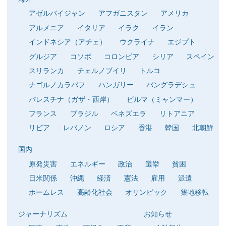
アゼルバイジャン
アフガニスタン
アメリカ
アルメニア
イタリア
イラク
イラン
インドネシア（アチェ）
ウクライナ
エジプト
グルジア
コソボ
コロンビア
シリア
スペイン
スリランカ
チェルノブイリ
トルコ
ナゴルノカラバフ
ハンガリー
バングラデシュ
パレスチナ（ガザ・西岸）
ビルマ（ミャンマー）
フランス
ブラジル
ベネズエラ
リトアニア
リビア
レバノン
ロシア
香港
韓国
北朝鮮
国内
原発災害
エネルギー
政治
選挙
貧困
日米関係
沖縄
経済
憲法
雇用
派遣
ホームレス
高齢化社会
オリンピック
築地移転
ジャーナリズム
お知らせ