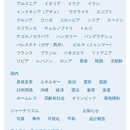
アルメニア
イタリア
イラク
イラン
インドネシア（アチェ）
ウクライナ
エジプト
グルジア
コソボ
コロンビア
シリア
スペイン
スリランカ
チェルノブイリ
トルコ
ナゴルノカラバフ
ハンガリー
バングラデシュ
パレスチナ（ガザ・西岸）
ビルマ（ミャンマー）
フランス
ブラジル
ベネズエラ
リトアニア
リビア
レバノン
ロシア
香港
韓国
北朝鮮
国内
原発災害
エネルギー
政治
選挙
貧困
日米関係
沖縄
経済
憲法
雇用
派遣
ホームレス
高齢化社会
オリンピック
築地移転
ジャーナリズム
お知らせ
写真
事件
可視化
平和
会計報告