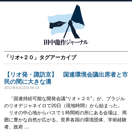
「
リオ+２０
」タグアーカイブ
【リオ発・諏訪京】 国連環境会議出席者と市
民の間に大きな溝
2012年6月22日 09:14
「国連持続可能な開発会議“リオ＋２０”」が、ブラジル
のリオデジャネイロで20日（現地時間）から始まった。
リオの中心地からバスで１時間程の所にある会場は、周
囲に豊かな自然が広がる。世界各国の環境団体、学術経験
者、政府 …