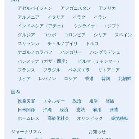
アゼルバイジャン
アフガニスタン
アメリカ
アルメニア
イタリア
イラク
イラン
インドネシア（アチェ）
ウクライナ
エジプト
グルジア
コソボ
コロンビア
シリア
スペイン
スリランカ
チェルノブイリ
トルコ
ナゴルノカラバフ
ハンガリー
バングラデシュ
パレスチナ（ガザ・西岸）
ビルマ（ミャンマー）
フランス
ブラジル
ベネズエラ
リトアニア
リビア
レバノン
ロシア
香港
韓国
北朝鮮
国内
原発災害
エネルギー
政治
選挙
貧困
日米関係
沖縄
経済
憲法
雇用
派遣
ホームレス
高齢化社会
オリンピック
築地移転
ジャーナリズム
お知らせ