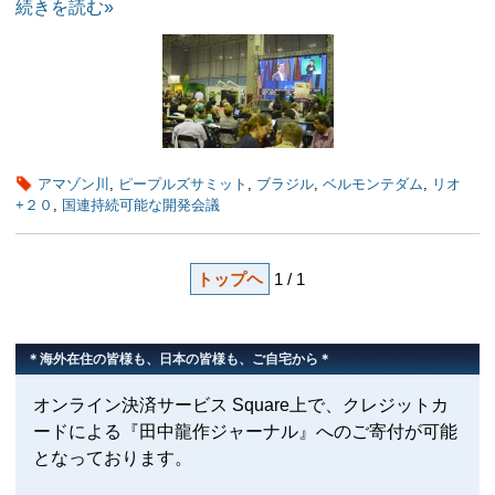
続きを読む»
アマゾン川
,
ピープルズサミット
,
ブラジル
,
ベルモンテダム
,
リオ
+２０
,
国連持続可能な開発会議
トップヘ
1 / 1
＊海外在住の皆様も、日本の皆様も、ご自宅から＊
オンライン決済サービス Square上で、クレジットカ
ードによる『田中龍作ジャーナル』へのご寄付が可能
となっております。