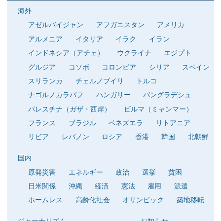
海外
アゼルバイジャン
アフガニスタン
アメリカ
アルメニア
イタリア
イラク
イラン
インドネシア（アチェ）
ウクライナ
エジプト
グルジア
コソボ
コロンビア
シリア
スペイン
スリランカ
チェルノブイリ
トルコ
ナゴルノカラバフ
ハンガリー
バングラデシュ
パレスチナ（ガザ・西岸）
ビルマ（ミャンマー）
フランス
ブラジル
ベネズエラ
リトアニア
リビア
レバノン
ロシア
香港
韓国
北朝鮮
国内
原発災害
エネルギー
政治
選挙
貧困
日米関係
沖縄
経済
憲法
雇用
派遣
ホームレス
高齢化社会
オリンピック
築地移転