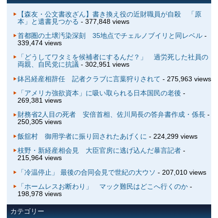
【森友・公文書改ざん】書き換え役の近財職員が自殺 「原
本」と遺書見つかる
- 377,848 views
首都圏の土壌汚染深刻 35地点でチェルノブイリと同レベル
-
339,474 views
「どうしてワタミを候補者にするんだ？」 過労死した社員の
両親、自民党に抗議
- 302,951 views
鉢呂経産相辞任 記者クラブに言葉狩りされて
- 275,963 views
「アメリカ強欲資本」に吸い取られる日本国民の老後
-
269,381 views
財務省2人目の死者 安倍首相、佐川局長の答弁書作成・係長
-
250,305 views
飯舘村 御用学者に振り回されたあげくに
- 224,299 views
枝野・新経産相会見 大臣官房に逃げ込んだ暴言記者
-
215,964 views
「冷温停止」 最後の合同会見で世紀の大ウソ
- 207,010 views
「ホームレスお断わり」 マック難民はどこへ行くのか
-
198,978 views
カテゴリー