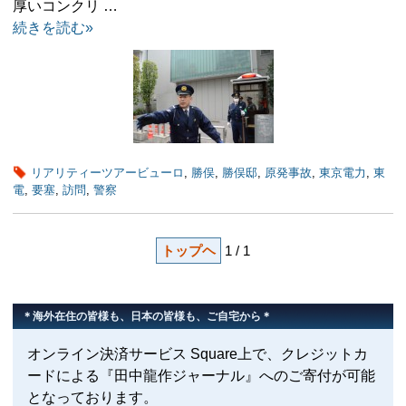
厚いコンクリ …
続きを読む»
リアリティーツアービューロ
,
勝俣
,
勝俣邸
,
原発事故
,
東京電力
,
東
電
,
要塞
,
訪問
,
警察
トップヘ
1 / 1
＊海外在住の皆様も、日本の皆様も、ご自宅から＊
オンライン決済サービス Square上で、クレジットカ
ードによる『田中龍作ジャーナル』へのご寄付が可能
となっております。