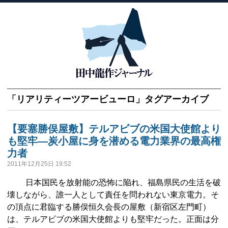
「
リアリティーツアービューロ
」タグアーカイブ
【要塞勝俣屋敷】テルアビブの米国大使館より
も堅牢―炭小屋に身を潜める電力業界の最高権
力者
2011年12月25日 19:52
日本国民を放射能の恐怖に陥れ、福島県民の生活を破
壊しながら、誰一人として責任を問われない東京電力。そ
の頂点に君臨する勝俣恒久会長の屋敷（新宿区左門町）
は、テルアビブの米国大使館よりも堅牢だった。正面は分