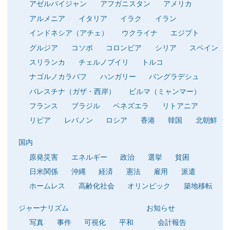
アゼルバイジャン
アフガニスタン
アメリカ
アルメニア
イタリア
イラク
イラン
インドネシア（アチェ）
ウクライナ
エジプト
グルジア
コソボ
コロンビア
シリア
スペイン
スリランカ
チェルノブイリ
トルコ
ナゴルノカラバフ
ハンガリー
バングラデシュ
パレスチナ（ガザ・西岸）
ビルマ（ミャンマー）
フランス
ブラジル
ベネズエラ
リトアニア
リビア
レバノン
ロシア
香港
韓国
北朝鮮
国内
原発災害
エネルギー
政治
選挙
貧困
日米関係
沖縄
経済
憲法
雇用
派遣
ホームレス
高齢化社会
オリンピック
築地移転
ジャーナリズム
お知らせ
写真
事件
可視化
平和
会計報告