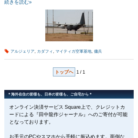
続きを読む»
アルジェリア
,
カダフィ
,
マイティガ空軍基地
,
傭兵
トップヘ
1 / 1
＊海外在住の皆様も、日本の皆様も、ご自宅から＊
オンライン決済サービス Square上で、クレジットカ
ードによる『田中龍作ジャーナル』へのご寄付が可能
となっております。
お手元のPCやスマホから手軽に振込めます。面倒な