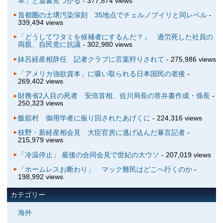
本」と遺書見つかる
- 377,874 views
首都圏の土壌汚染深刻 35地点でチェルノブイリと同レベル
-
339,494 views
「どうしてワタミを候補者にするんだ？」 過労死した社員の
両親、自民党に抗議
- 302,980 views
鉢呂経産相辞任 記者クラブに言葉狩りされて
- 275,986 views
「アメリカ強欲資本」に吸い取られる日本国民の老後
-
269,402 views
財務省2人目の死者 安倍首相、佐川局長の答弁書作成・係長
-
250,323 views
飯舘村 御用学者に振り回されたあげくに
- 224,316 views
枝野・新経産相会見 大臣官房に逃げ込んだ暴言記者
-
215,979 views
「冷温停止」 最後の合同会見で世紀の大ウソ
- 207,019 views
「ホームレスお断わり」 マック難民はどこへ行くのか
-
198,992 views
カテゴリー
海外