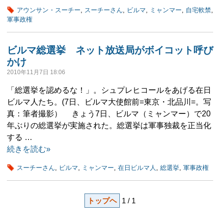
アウンサン・スーチー
,
スーチーさん
,
ビルマ
,
ミャンマー
,
自宅軟禁
,
軍事政権
ビルマ総選挙 ネット放送局がボイコット呼び
かけ
2010年11月7日 18:06
「総選挙を認めるな！」。シュプレヒコールをあげる在日
ビルマ人たち。(7日、ビルマ大使館前=東京・北品川=。写
真：筆者撮影） きょう7日、ビルマ（ミャンマー）で20
年ぶりの総選挙が実施された。総選挙は軍事独裁を正当化
する …
続きを読む»
スーチーさん
,
ビルマ
,
ミャンマー
,
在日ビルマ人
,
総選挙
,
軍事政権
トップヘ
1 / 1