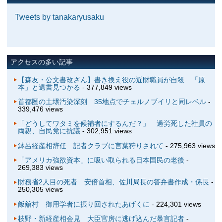
Tweets by tanakaryusaku
アクセスの多い記事
【森友・公文書改ざん】書き換え役の近財職員が自殺 「原
本」と遺書見つかる
- 377,849 views
首都圏の土壌汚染深刻 35地点でチェルノブイリと同レベル
-
339,476 views
「どうしてワタミを候補者にするんだ？」 過労死した社員の
両親、自民党に抗議
- 302,951 views
鉢呂経産相辞任 記者クラブに言葉狩りされて
- 275,963 views
「アメリカ強欲資本」に吸い取られる日本国民の老後
-
269,383 views
財務省2人目の死者 安倍首相、佐川局長の答弁書作成・係長
-
250,305 views
飯舘村 御用学者に振り回されたあげくに
- 224,301 views
枝野・新経産相会見 大臣官房に逃げ込んだ暴言記者
-