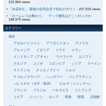
215,964 views
「冷温停止」 最後の合同会見で世紀の大ウソ
- 207,010 views
「ホームレスお断わり」 マック難民はどこへ行くのか
-
198,979 views
カテゴリー
海外
アゼルバイジャン
アフガニスタン
アメリカ
アルメニア
イタリア
イラク
イラン
インドネシア（アチェ）
ウクライナ
エジプト
グルジア
コソボ
コロンビア
シリア
スペイン
スリランカ
チェルノブイリ
トルコ
ナゴルノカラバフ
ハンガリー
バングラデシュ
パレスチナ（ガザ・西岸）
ビルマ（ミャンマー）
フランス
ブラジル
ベネズエラ
リトアニア
リビア
レバノン
ロシア
香港
韓国
北朝鮮