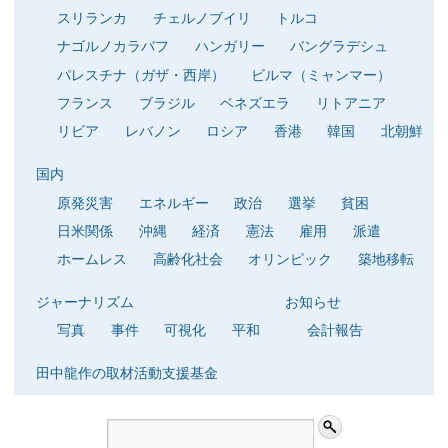
スリランカ
チェルノブイリ
トルコ
ナゴルノカラバフ
ハンガリー
バングラデシュ
パレスチナ（ガザ・西岸）
ビルマ（ミャンマー）
フランス
ブラジル
ベネズエラ
リトアニア
リビア
レバノン
ロシア
香港
韓国
北朝鮮
国内
原発災害
エネルギー
政治
選挙
貧困
日米関係
沖縄
経済
憲法
雇用
派遣
ホームレス
高齢化社会
オリンピック
築地移転
ジャーナリズム
お知らせ
写真
事件
可視化
平和
会計報告
田中龍作の取材活動支援基金